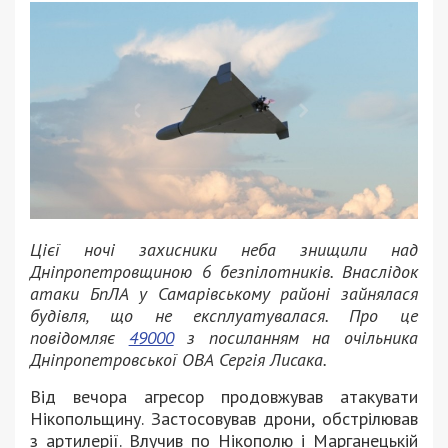
Цієї ночі захисники неба знищили над
Дніпропетровщиною 6 безпілотників. Внаслідок
атаки БпЛА у Самарівському районі зайнялася
будівля, що не експлуатувалася. Про це
повідомляє
49000
з посиланням на очільника
Дніпропетровської ОВА Сергія Лисака.
Від вечора агресор продовжував атакувати
Нікопольщину. Застосовував дрони, обстрілював
з артилерії. Влучив по Нікополю і Марганецькій