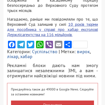
оскаржена в касаційному порядку
безпосередньо до Верховного Суду протягом
трьох місяців.
Нагадаємо, раніше ми повідомляли про те, що
Верховний Суд залишив у силі
10 років тюрми
для пособника у справі про хабар ексголові
Держлісагентства на 116 мільйонів.
Facebook
Telegram
Twitter
WhatsApp
Viber
Email
Поділити
Категории:
Суспільство
| Метки:
вирок
,
лікар
,
хабар
Рекламні блоки дають нам змогу
залишатися незалежними ЗМІ, а вам -
отримувати найсвіжіші новини під ними.
Приєднуйтесь також до 49000 в Google News. Слідкуйте
за останніми новинами!
Приєднатися