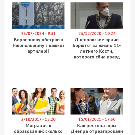
23/07/2024 - 9:31
23/12/2020 - 10:24
Ворог знову обстріляв
Днепровские врачи
Нікопольщину з важкої
борются за жизнь 11-
артилерії
летнего Кости,
которого сбил поезд
2/10/2017 - 12:20
15/01/2021 - 17:30
Миграция в
Как рестораторы
образовании: сколько
Днепра отреагировали