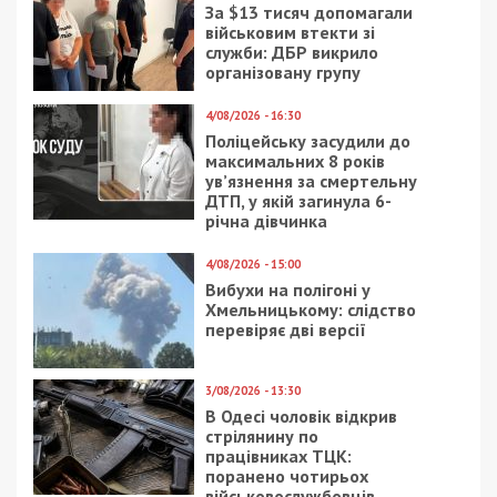
За $13 тисяч допомагали
військовим втекти зі
служби: ДБР викрило
організовану групу
4/08/2026 - 16:30
Поліцейську засудили до
максимальних 8 років
ув’язнення за смертельну
ДТП, у якій загинула 6-
річна дівчинка
4/08/2026 - 15:00
Вибухи на полігоні у
Хмельницькому: слідство
перевіряє дві версії
3/08/2026 - 13:30
В Одесі чоловік відкрив
стрілянину по
працівниках ТЦК:
поранено чотирьох
військовослужбовців