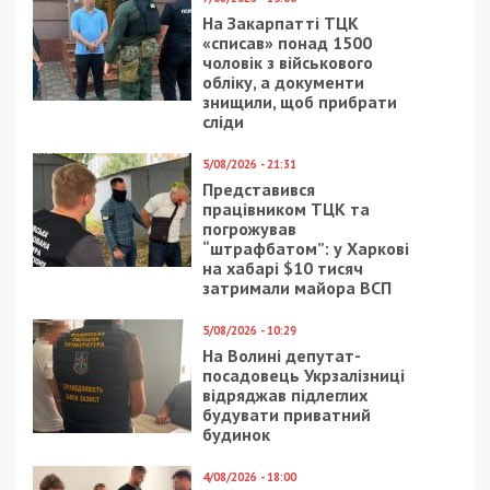
На Закарпатті ТЦК
«списав» понад 1500
чоловік з військового
обліку, а документи
знищили, щоб прибрати
сліди
5/08/2026 - 21:31
Представився
працівником ТЦК та
погрожував
“штрафбатом”: у Харкові
на хабарі $10 тисяч
затримали майора ВСП
5/08/2026 - 10:29
На Волині депутат-
посадовець Укрзалізниці
відряджав підлеглих
будувати приватний
будинок
4/08/2026 - 18:00