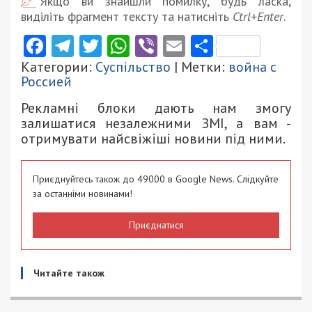
Якщо ви знайшли помилку, будь ласка,
виділіть фрагмент тексту та натисніть
Ctrl+Enter
.
Facebook
Telegram
Twitter
WhatsApp
Viber
Email
Поділити
Категории:
Суспільство
| Метки:
война с
Россией
Рекламні блоки дають нам змогу
залишатися незалежними ЗМІ, а вам -
отримувати найсвіжіші новини під ними.
Приєднуйтесь також до 49000 в Google News. Слідкуйте
за останніми новинами!
Приєднатися
Читайте також