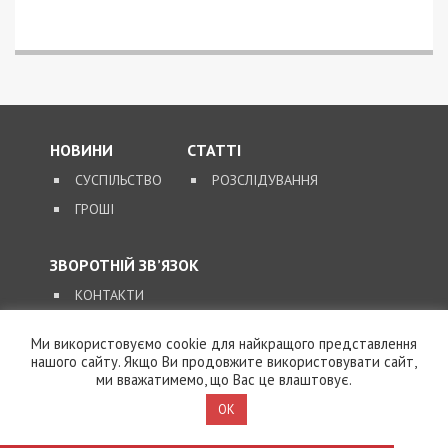
НОВИНИ
СТАТТІ
СУСПІЛЬСТВО
РОЗСЛІДУВАННЯ
ГРОШІ
ЗВОРОТНІЙ ЗВ’ЯЗОК
КОНТАКТИ
Ми використовуємо cookie для найкращого представлення
SUPPORT@49000.COM.UA
нашого сайту. Якщо Ви продовжите використовувати сайт,
ми вважатимемо, що Вас це влаштовує.
© 2026, ВСІ ПРАВА ЗАХИЩЕНІ
49000.COM.UA
OK