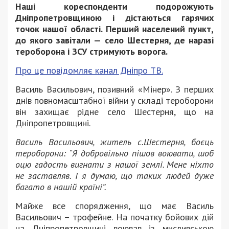
Наші кореспонденти подорожують
Дніпропетровщиною і дістаються гарячих
точок нашої області. Перший населений пункт,
до якого завітали — село Шестерня, де наразі
тероборона і ЗСУ стримують ворога.
Про це повідомляє канал Дніпро ТВ.
Василь Васильович, позивний «Мінер». З перших
днів повномасштабної війни у складі тероборони
він захищає рідне село Шестерня, що на
Дніпропетровщині.
Василь Васильович, житель с.Шестерня, боєць
тероборони: “Я добровільно пішов воювати, шоб
оцю гадость вигнати з нашої землі. Мене ніхто
не заставляв. І я думаю, що таких людей дуже
багато в нашій країні”.
Майже все спорядження, що має Василь
Васильович – трофейне. На початку бойових дій
на Дніпропетровщині воював із мисливською