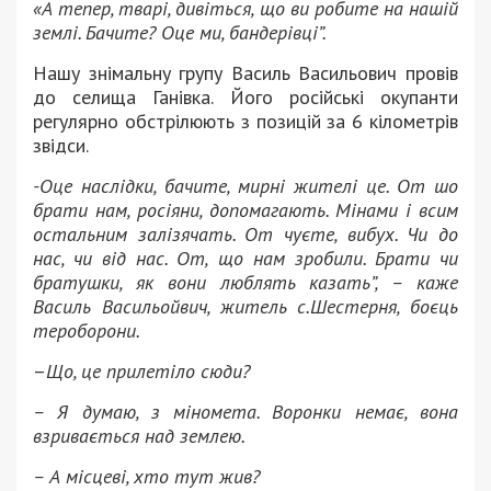
«А тепер, тварі, дивіться, що ви робите на нашій
землі. Бачите? Оце ми, бандерівці”.
Нашу знімальну групу Василь Васильович провів
до селища Ганівка. Його російські окупанти
регулярно обстрілюють з позицій за 6 кілометрів
звідси.
-Оце наслідки, бачите, мирні жителі це. От шо
брати нам, росіяни, допомагають. Мінами і всим
остальним залізячать. От чуєте, вибух. Чи до
нас, чи від нас. От, що нам зробили. Брати чи
братушки, як вони люблять казать”, – каже
Василь Васильойвич, житель с.Шестерня, боєць
тероборони.
–
Що, це прилетіло сюди?
– Я думаю, з міномета. Воронки немає, вона
взривається над землею.
– А місцеві, хто тут жив?