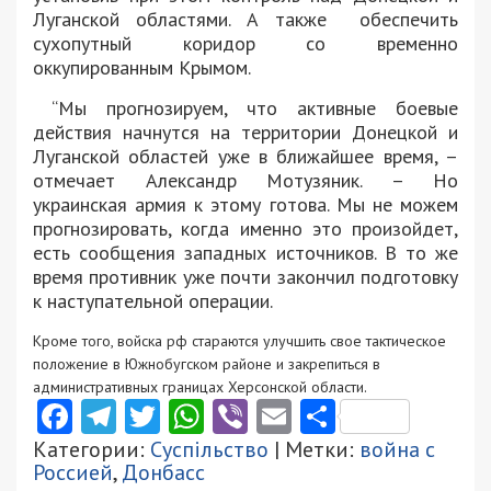
Луганской областями. А также обеспечить
сухопутный коридор со временно
оккупированным Крымом.
“Мы прогнозируем, что активные боевые
действия начнутся на территории Донецкой и
Луганской областей уже в ближайшее время, –
отмечает Александр Мотузяник. – Но
украинская армия к этому готова. Мы не можем
прогнозировать, когда именно это произойдет,
есть сообщения западных источников. В то же
время противник уже почти закончил подготовку
к наступательной операции.
Кроме того, войска рф стараются улучшить свое тактическое
положение в Южнобугском районе и закрепиться в
административных границах Херсонской области.
Facebook
Telegram
Twitter
WhatsApp
Viber
Email
Поділити
Категории:
Суспільство
| Метки:
война с
Россией
,
Донбасс