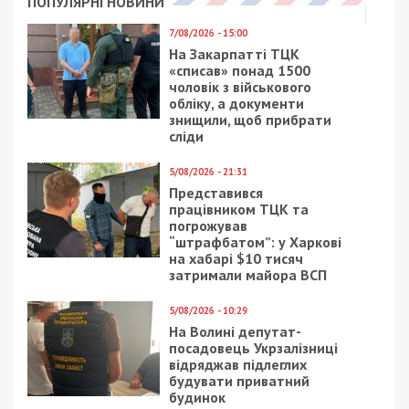
ПОПУЛЯРНІ НОВИНИ
7/08/2026 - 15:00
На Закарпатті ТЦК
«списав» понад 1500
чоловік з військового
обліку, а документи
знищили, щоб прибрати
сліди
5/08/2026 - 21:31
Представився
працівником ТЦК та
погрожував
“штрафбатом”: у Харкові
на хабарі $10 тисяч
затримали майора ВСП
5/08/2026 - 10:29
На Волині депутат-
посадовець Укрзалізниці
відряджав підлеглих
будувати приватний
будинок