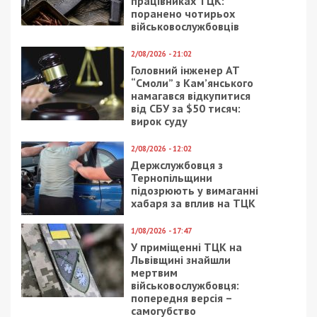
працівниках ТЦК:
поранено чотирьох
військовослужбовців
2/08/2026 - 21:02
Головний інженер АТ
“Смоли” з Кам’янського
намагався відкупитися
від СБУ за $50 тисяч:
вирок суду
2/08/2026 - 12:02
Держслужбовця з
Тернопільщини
підозрюють у вимаганні
хабаря за вплив на ТЦК
1/08/2026 - 17:47
У приміщенні ТЦК на
Львівщині знайшли
мертвим
військовослужбовця:
попередня версія –
самогубство