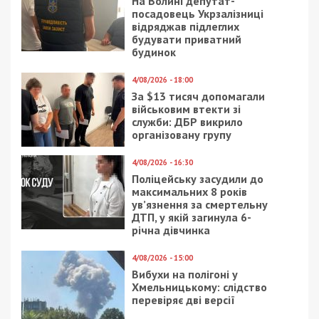
На Волині депутат-
посадовець Укрзалізниці
відряджав підлеглих
будувати приватний
будинок
4/08/2026 - 18:00
За $13 тисяч допомагали
військовим втекти зі
служби: ДБР викрило
організовану групу
4/08/2026 - 16:30
Поліцейську засудили до
максимальних 8 років
ув’язнення за смертельну
ДТП, у якій загинула 6-
річна дівчинка
4/08/2026 - 15:00
Вибухи на полігоні у
Хмельницькому: слідство
перевіряє дві версії