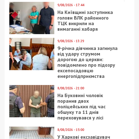
9/08/2026 - 17:44
На Київщині заступника
голови ВЛК районного
ТЦК викрили на
вимаганні хабаря
9/08/2026 - 13:29
9-річна дівчинка загинула
від удару струмом
дорогою до церкви:
повідомлено про підозру
ексепосадовцю
енергопідприємства
8/08/2026 - 21:00
На Буковині чоловік
поранив двох
поліцейських під час
обшуку та 11 днів
переховувався у лісі
8/08/2026 - 15:00
У Харкові ексзавідувач