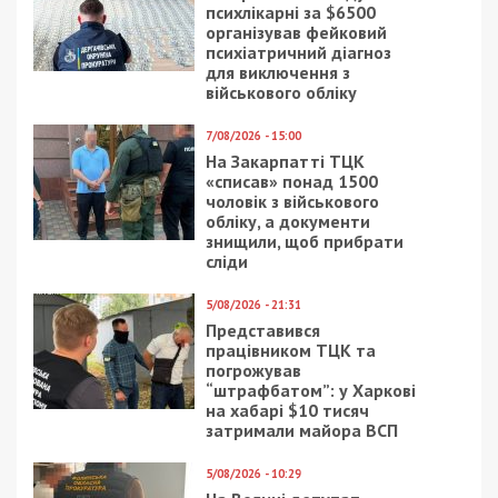
психлікарні за $6500
організував фейковий
психіатричний діагноз
для виключення з
військового обліку
7/08/2026 - 15:00
На Закарпатті ТЦК
«списав» понад 1500
чоловік з військового
обліку, а документи
знищили, щоб прибрати
сліди
5/08/2026 - 21:31
Представився
працівником ТЦК та
погрожував
“штрафбатом”: у Харкові
на хабарі $10 тисяч
затримали майора ВСП
5/08/2026 - 10:29