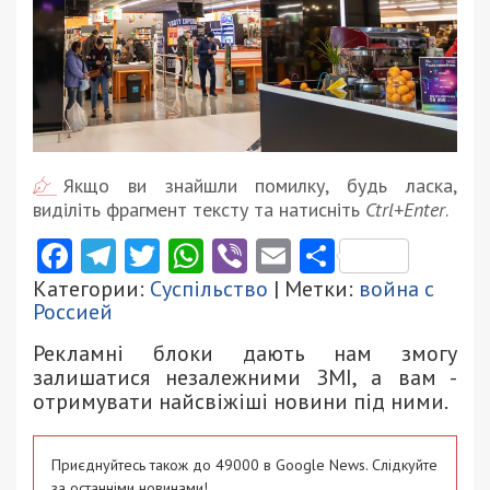
Якщо ви знайшли помилку, будь ласка,
виділіть фрагмент тексту та натисніть
Ctrl+Enter
.
Facebook
Telegram
Twitter
WhatsApp
Viber
Email
Поділити
Категории:
Суспільство
| Метки:
война с
Россией
Рекламні блоки дають нам змогу
залишатися незалежними ЗМІ, а вам -
отримувати найсвіжіші новини під ними.
Приєднуйтесь також до 49000 в Google News. Слідкуйте
за останніми новинами!