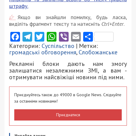
штрафу.
Якщо ви знайшли помилку, будь ласка,
виділіть фрагмент тексту та натисніть
Ctrl+Enter
.
Facebook
Telegram
Twitter
WhatsApp
Viber
Email
Поділити
Категории:
Суспільство
| Метки:
громадські обговорення
,
Слобожанське
Рекламні блоки дають нам змогу
залишатися незалежними ЗМІ, а вам -
отримувати найсвіжіші новини під ними.
Приєднуйтесь також до 49000 в Google News. Слідкуйте
за останніми новинами!
Приєднатися
Читайте також