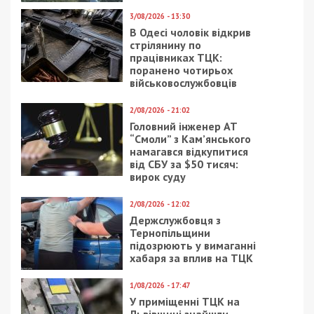
3/08/2026 - 13:30
В Одесі чоловік відкрив
стрілянину по
працівниках ТЦК:
поранено чотирьох
військовослужбовців
2/08/2026 - 21:02
Головний інженер АТ
“Смоли” з Кам’янського
намагався відкупитися
від СБУ за $50 тисяч:
вирок суду
2/08/2026 - 12:02
Держслужбовця з
Тернопільщини
підозрюють у вимаганні
хабаря за вплив на ТЦК
1/08/2026 - 17:47
У приміщенні ТЦК на
Львівщині знайшли