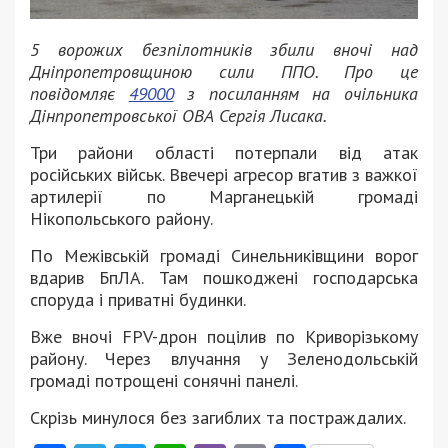
5 ворожих безпілотників збили вночі над
Дніпропетровщиною сили ППО. Про це
повідомляє
49000
з посиланням на очільника
Дінпропетровської ОВА Сергія Лисака.
Три райони області потерпали від атак
російських військ. Ввечері агресор вгатив з важкої
артилерії по Марганецькій громаді
Нікопольського району.
По Межівській громаді Синельниківщини ворог
вдарив БпЛА. Там пошкоджені господарська
споруда і приватні будинки.
Вже вночі FPV-дрон поцілив по Криворізькому
району. Через влучання у Зеленодольській
громаді потрощені сонячні панелі.
Скрізь минулося без загиблих та постраждалих.