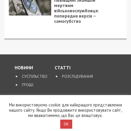
мертвим
військовослужбовця:
попередня версія –
самогубство
НОВИНИ
СТАТТІ
СУСПІЛЬСТВО
РОЗСЛІДУВАННЯ
ГРОШІ
ЗВОРОТНІЙ ЗВ’ЯЗОК
Ми використовуємо cookie для найкращого представлення
КОНТАКТИ
нашого сайту. Якщо Ви продовжите використовувати сайт,
ми вважатимемо, що Вас це влаштовує.
OK
SUPPORT@49000.COM.UA