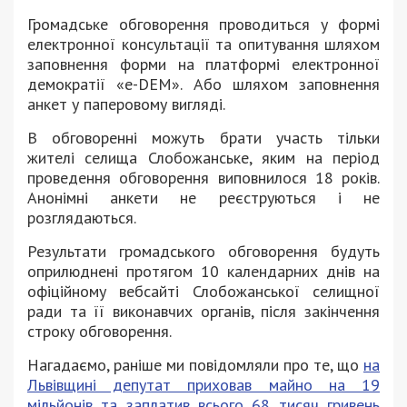
Громадське обговорення проводиться у формі
електронної консультації та опитування шляхом
заповнення форми на платформі електронної
демократії «e-DEM». Або шляхом заповнення
анкет у паперовому вигляді.
В обговоренні можуть брати участь тільки
жителі селища Слобожанське, яким на період
проведення обговорення виповнилося 18 років.
Анонімні анкети не реєструються і не
розглядаються.
Результати громадського обговорення будуть
оприлюднені протягом 10 календарних днів на
офіційному вебсайті Слобожанської селищної
ради та її виконавчих органів, після закінчення
строку обговорення.
Нагадаємо, раніше ми повідомляли про те, що
на
Львівщині депутат приховав майно на 19
мільйонів та заплатив всього 68 тисяч гривень