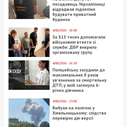
посадовець Укрзалізниці
відряджав підлеглих
будувати приватний
будинок
4/08/2026 - 18:00
За $13 тисяч допомагали
військовим втекти зі
служби: ДБР викрило
організовану групу
4/08/2026 - 16:30
Поліцейську засудили до
максимальних 8 років
ув’язнення за смертельну
ДТП, у якій загинула 6-
річна дівчинка
4/08/2026 - 15:00
Вибухи на полігоні у
Хмельницькому: слідство
перевіряє дві версії