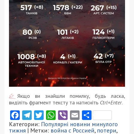
Якщо ви знайшли помилку, будь ласка,
виділіть фрагмент тексту та натисніть
Ctrl+Enter
.
Facebook
Telegram
Twitter
WhatsApp
Viber
Email
Поділити
Категории:
Популярні новини минулого
тижня
| Метки:
война с Россией
,
потери
,