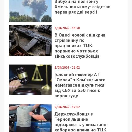
Вибухи на полігоні у
Хмельницькому: слідство
перевіряє дві версії
3/08/2026 - 13:30
В Одесі чоловік відкрив
стрілянину по
працівниках ТЦК:
поранено чотирьох
військовослужбовців
2/08/2026 - 21:02
Головний інженер АТ
“Смоли” з Кам’янського
намагався відкупитися
від СБУ за $50 тисяч:
вирок суду
2/08/2026 - 12:02
Держслужбовця з
Тернопільщини
підозрюють у вимаганні
хабаря за вплив на ТЦК