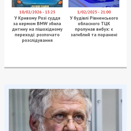
10/02/2026 - 13:25
1/02/2025 - 21:00
У Кривому Розі суддя
У будівлі Рівненського
за кермом BMW збила
обласного ТЦК
дитину на пішохідному
пролунав вибух: є
переході: розпочато
загиблий та поранені
розслідування