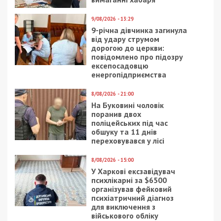
9/08/2026 - 13:29
9-річна дівчинка загинула
від удару струмом
дорогою до церкви:
повідомлено про підозру
ексепосадовцю
енергопідприємства
8/08/2026 - 21:00
На Буковині чоловік
поранив двох
поліцейських під час
обшуку та 11 днів
переховувався у лісі
8/08/2026 - 15:00
У Харкові ексзавідувач
психлікарні за $6500
організував фейковий
психіатричний діагноз
для виключення з
військового обліку