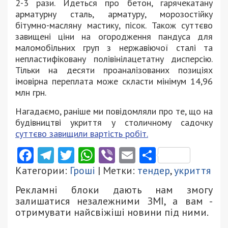
2-3 рази. Йдеться про бетон, гарячекатану
арматурну сталь, арматуру, морозостійку
бітумно-масляну мастику, пісок. Також суттєво
завищені ціни на огородження пандуса для
маломобільних груп з нержавіючої сталі та
непластифіковану полівінілацетатну дисперсію.
Тільки на десяти проаналізованих позиціях
імовірна переплата може скласти мінімум 14,96
млн грн.
Нагадаємо, раніше ми повідомляли про те, що на
будівництві укриття у столичному садочку
суттєво завищили вартість робіт.
Facebook
Telegram
Twitter
WhatsApp
Viber
Email
Поділити
Категории:
Гроші
| Метки:
тендер
,
укриття
Рекламні блоки дають нам змогу
залишатися незалежними ЗМІ, а вам -
отримувати найсвіжіші новини під ними.