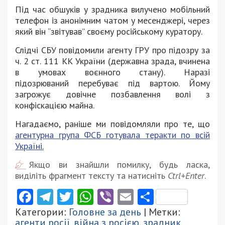
Під час обшуків у зрадника вилучено мобільний
телефон із анонімним чатом у месенджері, через
який він “звітував” своєму російському куратору.
Слідчі СБУ повідомили агенту ГРУ про підозру за
ч. 2 ст. 111 КК України (державна зрада, вчинена
в умовах воєнного стану). Наразі
підозрюваний перебуває під вартою. Йому
загрожує довічне позбавлення волі з
конфіскацією майна.
Нагадаємо, раніше ми повідомляли про те, що
агентурна група ФСБ готувала теракти по всій
Україні.
Якщо ви знайшли помилку, будь ласка,
виділіть фрагмент тексту та натисніть
Ctrl+Enter
.
Facebook
Telegram
Twitter
WhatsApp
Viber
Email
Поділити
Категории:
Головне за день
| Метки:
агенти росії
,
війна з росією
,
зрадник