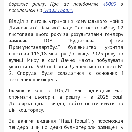
дорожче ринку. Про це повідомляє
49000
з
посиланням на
“Наші Гроші”.
Відділ з питань утримання комунального майна
Дачненської сільської ради Одеського району 12
листопада цього року за результатами тендеру
замовив ТОВ “Будівельна фірма
Преміумстандартбуд” будівництво укриття
ліцею за 115,18 млн грн. До кінця 2025 року по
вулиці Миру в селі Дачне мають побудувати
укриття на 650 осіб для Дачненського ліцею №
2. Споруда буде складатися з основних і
технічних приміщень.
Більшість коштів 103,21 млн підрядник має
отримати цьогоріч, а решту – в 2025 році.
Договірна ціна тверда, тобто платитимуть по
ціні кошторису.
За даними видання “Наші Гроші”, у переможця
тендера ціни на деякі будматеріали завищені у