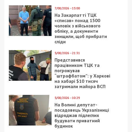
7/08/2026 - 15:00
На Закарпатті ТЦК
«списав» понад 1500
чоловік з військового
обліку, а документи
знищили, щоб прибрати
сліди
5/08/2026 - 21:31
Представився
працівником ТЦК та
погрожував
“штрафбатом”: у Харкові
на хабарі $10 тисяч
затримали майора ВСП
5/08/2026 - 10:29
На Волині депутат-
посадовець Укрзалізниці
відряджав підлеглих
будувати приватний
будинок