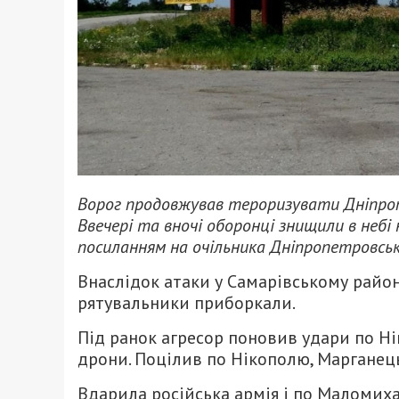
Ворог продовжував тероризувати Дніпроп
Ввечері та вночі оборонці знищили в небі
посиланням на очільника Дніпропетровсько
Внаслідок атаки у Самарівському район
рятувальники приборкали.
Під ранок агресор поновив удари по Ні
дрони. Поцілив по Нікополю, Марганець
Вдарила російська армія і по Маломиха