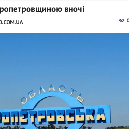
пропетровщиною вночі
0.COM.UA