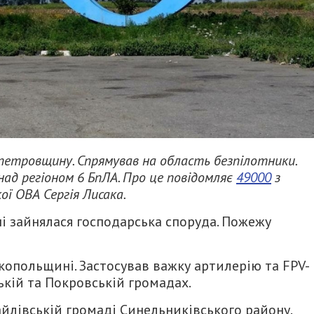
етровщину. Спрямував на область безпілотники.
 над регіоном 6 БпЛА. Про це повідомляє
49000
з
ї ОВА Сергія Лисака.
і зайнялася господарська споруда. Пожежу
копольщині. Застосував важку артилерію та FPV-
кій та Покровській громадах.
йлівській громаді Синельниківського району.