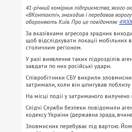
41-річний комірник підприємства, якого 
«ВКонтакті», знаходив і передавав ворог
обороняють Київ. Про це повідомляє
4900
За вказівками агресора зрадник виходив
щоб відслідкувати локації мобільних в
столичним регіоном.
У разі виявлення таких підрозділів аге
завдати по них російські удари.
Співробітники СБУ викрили зловмисник
затримали, коли він шпигував поблизу 
На місці події у затриманого вилучено
Слідчі Служби безпеки повідомили агент
кодексу України (державна зрада, вчине
Зловмисник перебуває під вартою. Йому