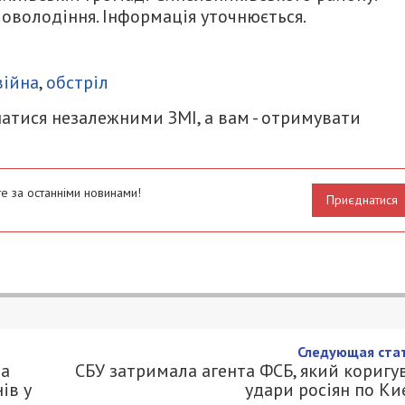
оволодіння. Інформація уточнюється.
итися
війна
,
обстріл
атися незалежними ЗМІ, а вам - отримувати
е за останніми новинами!
Приєднатися
а 76 тисяч за приховування
 у декларації