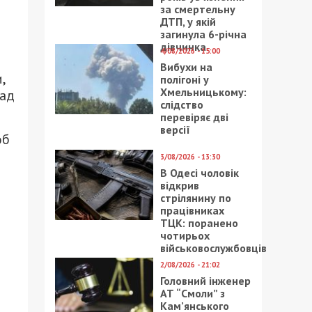
за смертельну
ДТП, у якій
загинула 6-річна
дівчинка
4/08/2026 - 15:00
Вибухи на
,
полігоні у
Хмельницькому:
над
слідство
перевіряє дві
версії
об
3/08/2026 - 13:30
В Одесі чоловік
й
відкрив
стрілянину по
працівниках
ТЦК: поранено
чотирьох
військовослужбовців
2/08/2026 - 21:02
Головний інженер
АТ “Смоли” з
Кам’янського