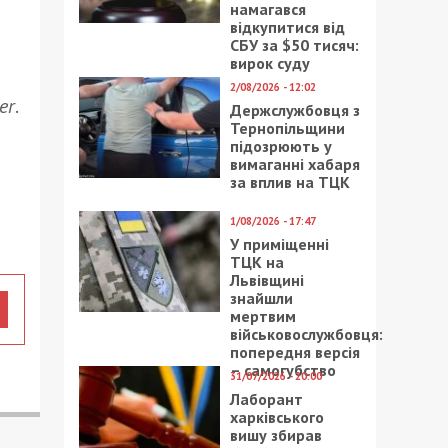
намагався
відкупитися від
СБУ за $50 тисяч:
вирок суду
2/08/2026 - 12:02
er
.
Держслужбовця з
Тернопільщини
підозрюють у
вимаганні хабаря
за вплив на ТЦК
1/08/2026 - 17:47
У приміщенні
ТЦК на
Львівщині
знайшли
мертвим
військовослужбовця:
попередня версія
– самогубство
31/07/2026 - 20:00
Лаборант
харківського
вишу збирав