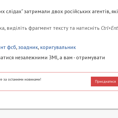
их слідах” затримали двох російських агентів, які
а, виділіть фрагмент тексту та натисніть
Ctrl+Ent
итися
ент фсб
,
зоадник
,
коригувальник
атися незалежними ЗМІ, а вам - отримувати
е за останніми новинами!
Приєднатися