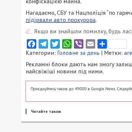
конфіскацією майна.
Нагадаємо, СБУ та Нацполіція “по гаряч
підірвали авто прокурора
.
Якщо ви знайшли помилку, будь ласк
Facebook
Telegram
Twitter
WhatsApp
Viber
Email
Поділ
Категории:
Головне за день
| Метки:
аг
Рекламні блоки дають нам змогу залиш
найсвіжіші новини під ними.
Приєднуйтесь також до 49000 в Google News. Слідкуйт
Читайте також