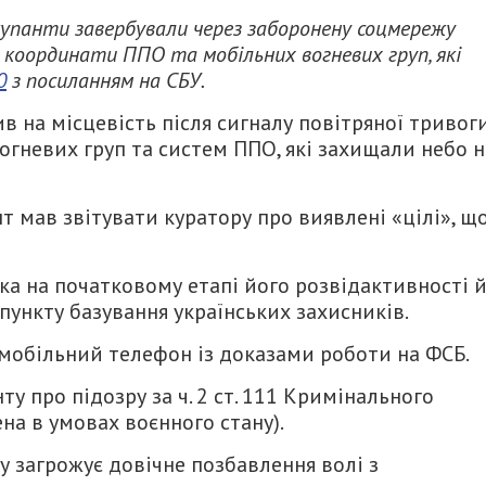
окупанти завербували через заборонену соцмережу
у координати ППО та мобільних вогневих груп, які
0
з посиланням на СБУ.
 на місцевість після сигналу повітряної тривоги
огневих груп та систем ППО, які захищали небо 
нт мав звітувати куратору про виявлені «цілі», щ
а на початковому етапі його розвідактивності 
пункту базування українських захисників.
 мобільний телефон із доказами роботи на ФСБ.
у про підозру за ч. 2 ст. 111 Кримінального
на в умовах воєнного стану).
 загрожує довічне позбавлення волі з