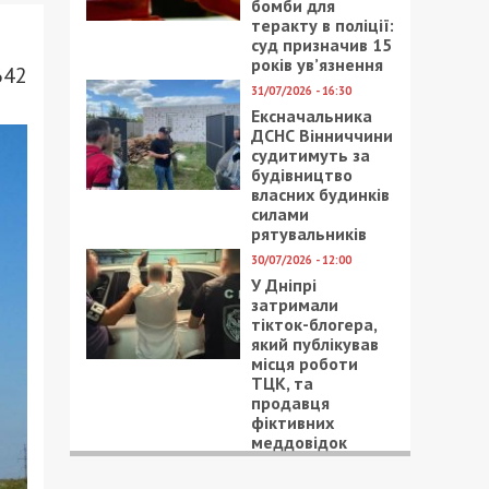
бомби для
теракту в поліції:
суд призначив 15
років ув’язнення
642
31/07/2026 - 16:30
Ексначальника
ДСНС Вінниччини
судитимуть за
будівництво
власних будинків
силами
рятувальників
30/07/2026 - 12:00
У Дніпрі
затримали
тікток-блогера,
який публікував
місця роботи
ТЦК, та
продавця
фіктивних
меддовідок