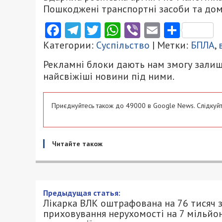
Пошкоджені транспортні засоби та дом
Facebook
Telegram
Twitter
WhatsApp
Viber
Email
Поділ
Категории:
Суспільство
| Метки:
БПЛА
,
Рекламні блоки дають нам змогу залиш
найсвіжіші новини під ними.
Приєднуйтесь також до 49000 в Google News. Слідкуйт
Читайте також
Лікарка ВЛК оштрафована н
нерухомості на 7 мільйонів
8/06/2025 - 20:29