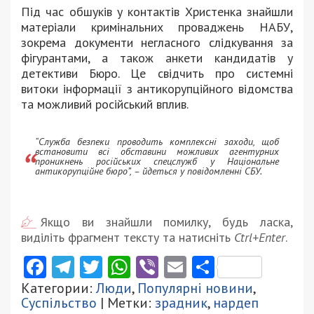
Під час обшуків у контактів Христенка знайшли
матеріали кримінальних проваджень НАБУ,
зокрема документи негласного слідкування за
фігурантами, а також анкети кандидатів у
детективи Бюро. Це свідчить про системні
витоки інформації з антикорупційного відомства
та можливий російський вплив.
“Служба безпеки проводить комплексні заходи, щоб
встановити всі обставини можливих агентурних
проникнень російських спецслужб у Національне
антикорупційне бюро”, – йдеться у повідомленні СБУ.
Якщо ви знайшли помилку, будь ласка,
виділіть фрагмент тексту та натисніть
Ctrl+Enter
.
Facebook
Telegram
Twitter
WhatsApp
Viber
Email
Поділити
Категории:
Люди
,
Популярні новини
,
Суспільство
| Метки:
зрадник
,
нардеп