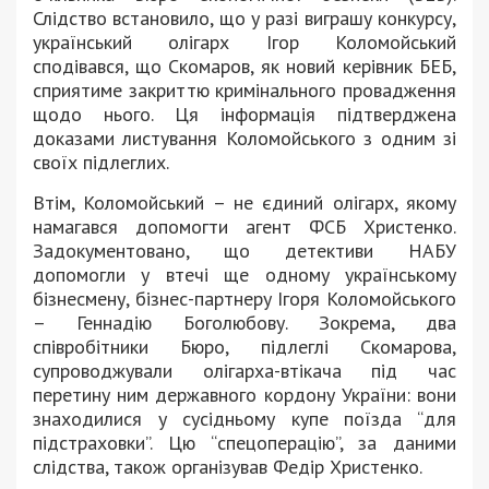
Слідство встановило, що у разі виграшу конкурсу,
український олігарх Ігор Коломойський
сподівався, що Скомаров, як новий керівник БЕБ,
сприятиме закриттю кримінального провадження
щодо нього. Ця інформація підтверджена
доказами листування Коломойського з одним зі
своїх підлеглих.
Втім, Коломойський – не єдиний олігарх, якому
намагався допомогти агент ФСБ Христенко.
Задокументовано, що детективи НАБУ
допомогли у втечі ще одному українському
бізнесмену, бізнес-партнеру Ігоря Коломойського
– Геннадію Боголюбову. Зокрема, два
співробітники Бюро, підлеглі Скомарова,
супроводжували олігарха-втікача під час
перетину ним державного кордону України: вони
знаходилися у сусідньому купе поїзда “для
підстраховки”. Цю “спецоперацію”, за даними
слідства, також організував Федір Христенко.