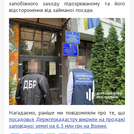
запобіжного заходу підозрюваному та його
відсторонення від займаної посади.
Нагадаємо, раніше ми повідомляли про те, що
посадовця Держгеокадастру викрили на продажі
заповідної землі на 6,3 млн грн на Волині.