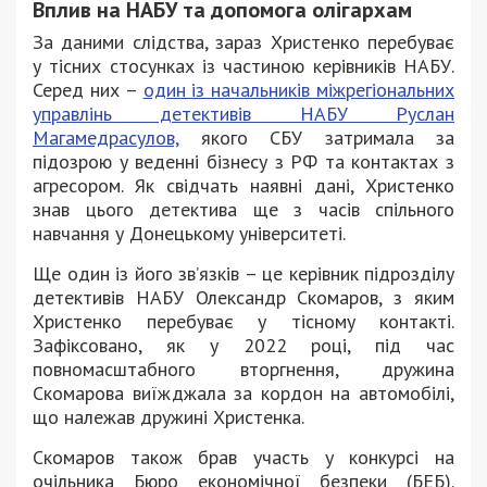
Вплив на НАБУ та допомога олігархам
За даними слідства, зараз Христенко перебуває
у тісних стосунках із частиною керівників НАБУ.
Серед них –
один із начальників міжрегіональних
управлінь детективів НАБУ Руслан
Магамедрасулов,
якого СБУ затримала за
підозрою у веденні бізнесу з РФ та контактах з
агресором. Як свідчать наявні дані, Христенко
знав цього детектива ще з часів спільного
навчання у Донецькому університеті.
Ще один із його зв’язків – це керівник підрозділу
детективів НАБУ Олександр Скомаров, з яким
Христенко перебуває у тісному контакті.
Зафіксовано, як у 2022 році, під час
повномасштабного вторгнення, дружина
Скомарова виїжджала за кордон на автомобілі,
що належав дружині Христенка.
Скомаров також брав участь у конкурсі на
очільника Бюро економічної безпеки (БЕБ).