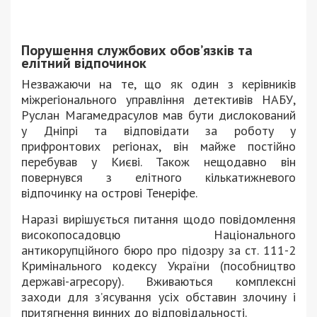
Порушення службових обов’язків та
елітний відпочинок
Незважаючи на те, що як один з керівників
міжрегіонального управління детективів НАБУ,
Руслан Магамедрасулов мав бути дислокований
у Дніпрі та відповідати за роботу у
прифронтових регіонах, він майже постійно
перебував у Києві. Також нещодавно він
повернувся з елітного кількатижневого
відпочинку на острові Тенеріфе.
Наразі вирішується питання щодо повідомлення
високопосадовцю Національного
антикорупційного бюро про підозру за ст. 111-2
Кримінального кодексу України (пособництво
державі-агресору). Вживаються комплексні
заходи для з’ясування усіх обставин злочину і
притягнення винних до відповідальності.