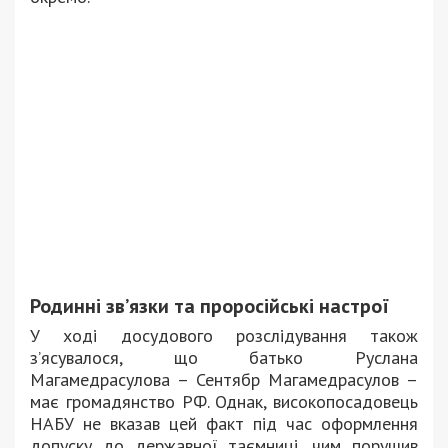
Родинні зв’язки та проросійські настрої
У ході досудового розслідування також
з’ясувалося, що батько Руслана
Магамедрасулова – Сентябр Магамедрасулов –
має громадянство РФ. Однак, високопосадовець
НАБУ не вказав цей факт під час оформлення
допуску до державної таємниці, чим порушив