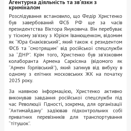
Агентурна діяльність та зв’язки з
криміналом
Розслідування встановило, що Федір Христенко
був завербований ФСБ РФ ще за часів
президентства Віктора Януковича. Він перебуває
у тісному зв’язку з Юрієм Іванющенком, відомим
як “Юра Єнакієвський”, який також є резидентом
ФСБ та “смотрящим” від російської спецслужби
за “ДНР”. Крім того, Христенко був зв’язковим
колаборанта Армена Саркісяна (відомого як
“Армен Горлівський”), який загинув від вибуху в
одному з елітних московських ЖК на початку
2025 року.
За наявною інформацією, Христенко активно
виконував завдання російської спецслужби під
час Революції Гідності, зокрема, для організації
“Антимайдану” задіював підконтрольних собі
приватних перевізників для транспортування
“тітушок”.