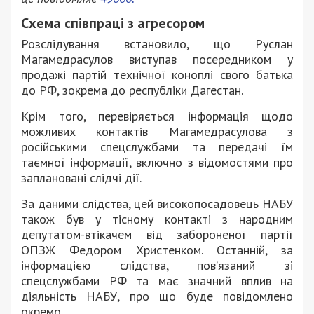
Схема співпраці з агресором
Розслідування встановило, що Руслан
Магамедрасулов виступав посередником у
продажі партій технічної коноплі свого батька
до РФ, зокрема до республіки Дагестан.
Крім того, перевіряється інформація щодо
можливих контактів Магамедрасулова з
російськими спецслужбами та передачі їм
таємної інформації, включно з відомостями про
заплановані слідчі дії.
За даними слідства, цей високопосадовець НАБУ
також був у тісному контакті з народним
депутатом-втікачем від забороненої партії
ОПЗЖ Федором Христенком. Останній, за
інформацією слідства, пов’язаний зі
спецслужбами РФ та має значний вплив на
діяльність НАБУ, про що буде повідомлено
окремо.