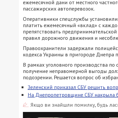
ежемесячной дани от местного частног
пассажирских автоперевозок.
Оперативники спецслужбы установили,
платить ежемесячный «вклад» с каждог
препятствовать предпринимательской 
правил дорожного движения и несобл
Правоохранители задержали полицейско
кодекса Украины в пригороде Днепра п
В рамках уголовного производства по 
получение неправомерной выгоды дол
подозрении. Решается вопрос об избра
Зеленский приказал СБУ решить вопр
На Днепропетровщине СБУ накрыла б
Якщо ви знайшли помилку, будь ласк