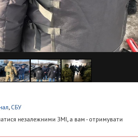
итися
нал
,
СБУ
атися незалежними ЗМІ, а вам - отримувати