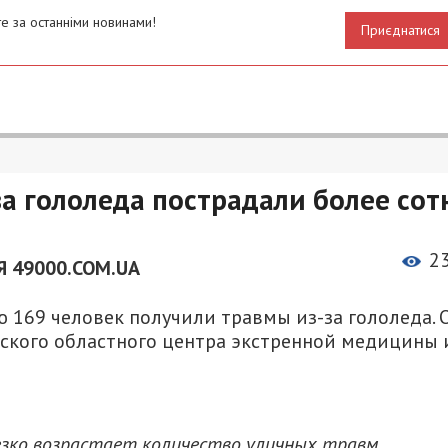
е за останніми новинами!
Приєднатися
а гололеда пострадали более сот
2
 49000.COM.UA
 169 человек получили травмы из-за гололеда. 
ского областного центра экстренной медицины 
езко возрастает количество уличных травм,