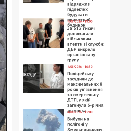
відряджав
підлеглих
будувати
приватний
4/08/2026 - 18:00
будинок
За $13 тисяч
допомагали
військовим
втекти зі служби:
ДБР викрило
організовану
групу
4/08/2026 - 16:30
Поліцейську
засудили до
максимальних 8
років ув’язнення
за смертельну
ДТП, у якій
загинула 6-річна
дівчинка
4/08/2026 - 15:00
Вибухи на
полігоні у
Хмельницькому: