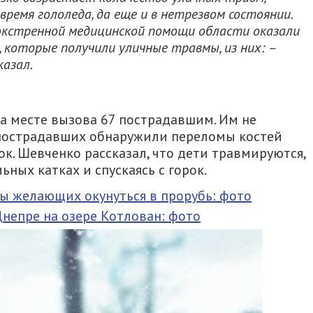
время гололеда, да еще и в нетрезвом состоянии.
ы экстренной медицинской помощи области оказали
которые получили уличные травмы, из них: –
казал.
а месте вызова 67 пострадавшим. Им не
 пострадавших обнаружили переломы костей
ок. Шевченко рассказал, что дети травмируются,
ьных катках и спускаясь с горок.
ы желающих окунуться в прорубь: фото
Днепре на озере Котлован: фото