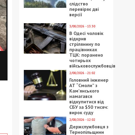
слідство
перевіряє дві
версії
3/08/2026 - 13:30
В Одесі чоловік
відкрив
стрілянину по
працівниках
ТЦК: поранено
чотирьох
військовослужбовців
2/08/2026 - 21:02
Головний інженер
АТ “Смоли” з
Кам’янського
намагався
відкупитися від
СБУ за $50 тисяч:
вирок суду
2/08/2026 - 12:02
Держслужбовця з
Тернопільщини