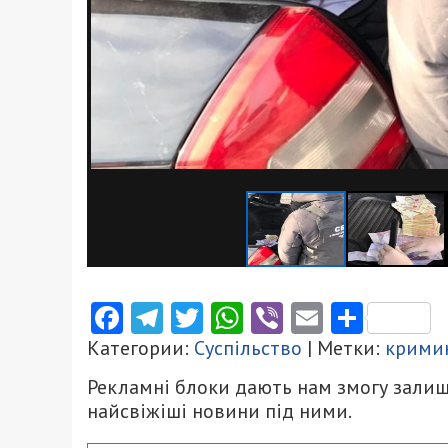
Facebook
Telegram
Twitter
WhatsApp
Viber
Email
Поділ
Категории:
Суспільство
| Метки:
крими
Рекламні блоки дають нам змогу залиш
найсвіжіші новини під ними.