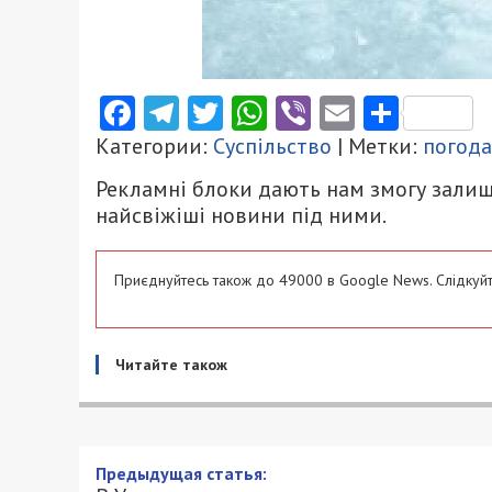
Facebook
Telegram
Twitter
WhatsApp
Viber
Email
Поділ
Категории:
Суспільство
| Метки:
погода
Рекламні блоки дають нам змогу залиш
найсвіжіші новини під ними.
Приєднуйтесь також до 49000 в Google News. Слідкуйт
Читайте також
В Украине за проявление с