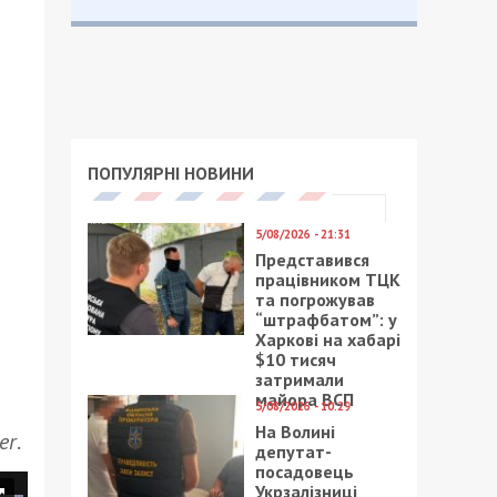
ПОПУЛЯРНІ НОВИНИ
5/08/2026 - 21:31
Представився
працівником ТЦК
та погрожував
“штрафбатом”: у
Харкові на хабарі
$10 тисяч
затримали
майора ВСП
5/08/2026 - 10:29
На Волині
er
.
депутат-
посадовець
Укрзалізниці