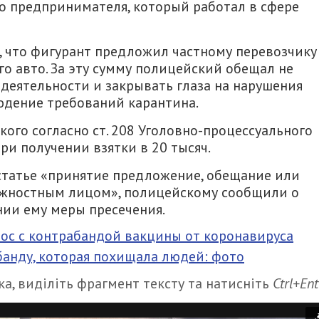
о предпринимателя, который работал в сфере
 что фигурант предложил частному перевозчику
о авто. За эту сумму полицейский обещал не
деятельности и закрывать глаза на нарушения
юдение требований карантина.
го согласно ст. 208 Уголовно-процессуального
ри получении взятки в 20 тысяч.
статье «принятие предложение, обещание или
жностным лицом», полицейскому сообщили о
нии ему меры пресечения.
ос с контрабандой вакцины от коронавируса
анду, которая похищала людей: фото
а, виділіть фрагмент тексту та натисніть
Ctrl+Ent