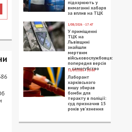
підозрюють у
вимаганні хабаря
за вплив на ТЦК
1/08/2026 - 17:47
У приміщенні
ТЦК на
Львівщині
знайшли
мертвим
ни
військовослужбовця:
попередня версія
– самогубство
31/07/2026 - 20:00
386
Лаборант
харківського
вишу збирав
Об
бомби для
теракту в поліції:
и
суд призначив 15
років ув’язнення