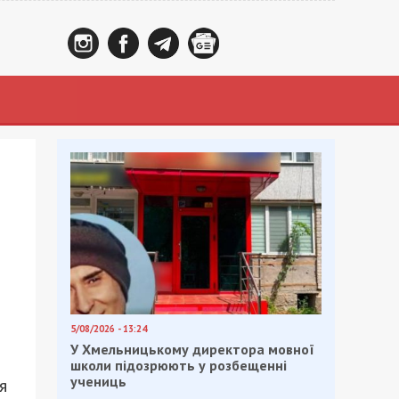
5/08/2026 - 13:24
У Хмельницькому директора мовної
школи підозрюють у розбещенні
учениць
я