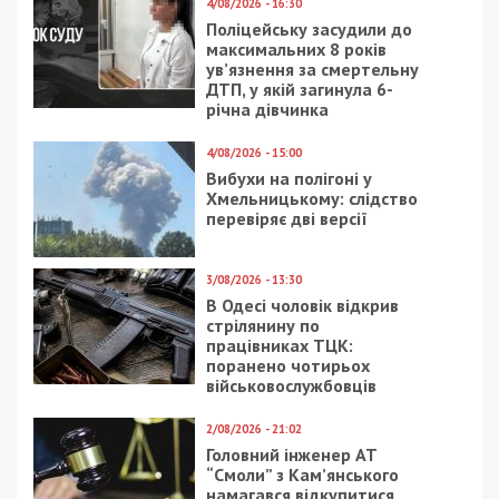
4/08/2026 - 16:30
Поліцейську засудили до
максимальних 8 років
ув’язнення за смертельну
ДТП, у якій загинула 6-
річна дівчинка
4/08/2026 - 15:00
Вибухи на полігоні у
Хмельницькому: слідство
перевіряє дві версії
3/08/2026 - 13:30
В Одесі чоловік відкрив
стрілянину по
працівниках ТЦК:
поранено чотирьох
військовослужбовців
2/08/2026 - 21:02
Головний інженер АТ
“Смоли” з Кам’янського
намагався відкупитися