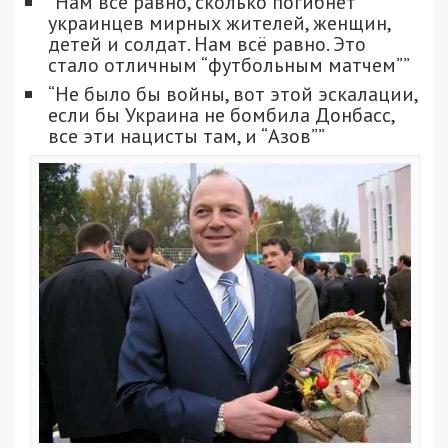
“Нам всё равно, сколько погибнет
украинцев мирных жителей, женщин,
детей и солдат. Нам всё равно. Это
стало отличным “футбольным матчем””
“Не было бы войны, вот этой эскалации,
если бы Украина не бомбила Донбасс,
все эти нацисты там, и “Азов””