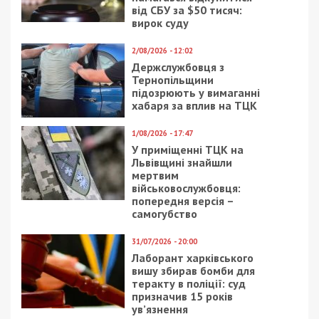
від СБУ за $50 тисяч:
вирок суду
2/08/2026 - 12:02
Держслужбовця з
Тернопільщини
підозрюють у вимаганні
хабаря за вплив на ТЦК
1/08/2026 - 17:47
У приміщенні ТЦК на
Львівщині знайшли
мертвим
військовослужбовця:
попередня версія –
самогубство
31/07/2026 - 20:00
Лаборант харківського
вишу збирав бомби для
теракту в поліції: суд
призначив 15 років
ув’язнення