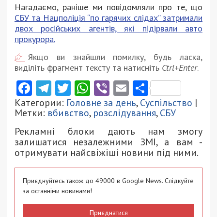
Нагадаємо, раніше ми повідомляли про те, що
СБУ та Нацполіція “по гарячих слідах” затримали
двох російських агентів, які підірвали авто
прокурора.
Якщо ви знайшли помилку, будь ласка,
виділіть фрагмент тексту та натисніть
Ctrl+Enter
.
Facebook
Telegram
Twitter
WhatsApp
Viber
Email
Поділити
Категории:
Головне за день
,
Суспільство
|
Метки:
вбивство
,
розслідування
,
СБУ
Рекламні блоки дають нам змогу
залишатися незалежними ЗМІ, а вам -
отримувати найсвіжіші новини під ними.
Приєднуйтесь також до 49000 в Google News. Слідкуйте
за останніми новинами!
Приєднатися