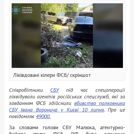
Ліківдовані кілери ФСб/ скріншот
Співробітники
СБУ
під час спецоперації
ліквідували агентів російських спецслужб, які за
завданням ФСБ здійснили
вбивство полковника
СБУ Івана Воронича у Києві 10 липня.
Про це
повідомляє
49000.
За словами голови СБУ Малюка, агентурно-
бойова група ФСБ РФ була завчасно