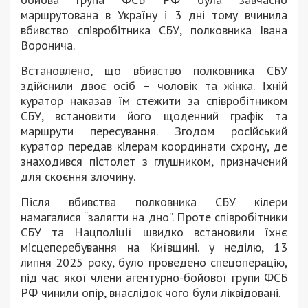
маршрутована в Україну і 3 дні тому вчинила
вбивство співробітника СБУ, полковника Івана
Воронича.
Встановлено, що вбивство полковника СБУ
здійснили двоє осіб – чоловік та жінка. Їхній
куратор наказав їм стежити за співробітником
СБУ, встановити його щоденний графік та
маршрути пересування. Згодом російський
куратор передав кілерам координати схрону, де
знаходився пістолет з глушником, призначений
для скоєння злочину.
Після вбивства полковника СБУ кілери
намагалися “залягти на дно”. Проте співробітники
СБУ та Нацполіції швидко встановили їхнє
місцеперебування на Київщині. у неділю, 13
липня 2025 року, було проведено спецоперацію,
під час якої члени агентурно-бойової групи ФСБ
РФ чинили опір, внаслідок чого були ліквідовані.