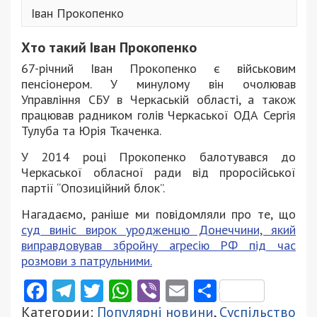
Іван Прокопенко
Хто такий Іван Прокопенко
67-річний Іван Прокопенко є військовим
пенсіонером. У минулому він очолював
Управління СБУ в Черкаській області, а також
працював радником голів Черкаської ОДА Сергія
Тулуба та Юрія Ткаченка.
У 2014 році Прокопенко балотувався до
Черкаської обласної ради від проросійської
партії “Опозиційний блок”.
Нагадаємо, раніше ми повідомляли про те, що
суд виніс вирок уродженцю Донеччини, який
виправдовував збройну агресію РФ під час
розмови з патрульними.
Facebook
Telegram
Twitter
WhatsApp
Viber
Email
Поділити
Категории:
Популярні новини
,
Суспільство