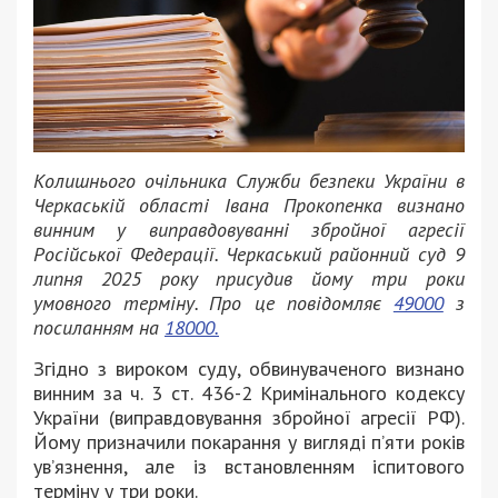
Колишнього очільника Служби безпеки України в
Черкаській області Івана Прокопенка визнано
винним у виправдовуванні збройної агресії
Російської Федерації. Черкаський районний суд 9
липня 2025 року присудив йому три роки
умовного терміну. Про це повідомляє
49000
з
посиланням на
18000.
Згідно з вироком суду, обвинуваченого визнано
винним за ч. 3 ст. 436-2 Кримінального кодексу
України (виправдовування збройної агресії РФ).
Йому призначили покарання у вигляді п’яти років
увʼязнення, але із встановленням іспитового
терміну у три роки.