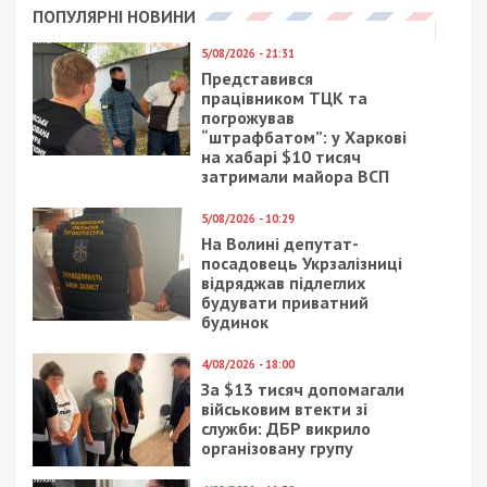
ПОПУЛЯРНІ НОВИНИ
5/08/2026 - 21:31
Представився
працівником ТЦК та
погрожував
“штрафбатом”: у Харкові
на хабарі $10 тисяч
затримали майора ВСП
5/08/2026 - 10:29
На Волині депутат-
посадовець Укрзалізниці
відряджав підлеглих
будувати приватний
будинок
4/08/2026 - 18:00
За $13 тисяч допомагали
військовим втекти зі
служби: ДБР викрило
організовану групу