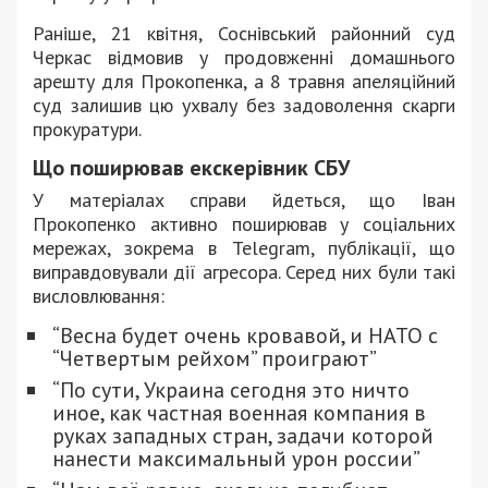
Раніше, 21 квітня, Соснівський районний суд
Черкас відмовив у продовженні домашнього
арешту для Прокопенка, а 8 травня апеляційний
суд залишив цю ухвалу без задоволення скарги
прокуратури.
Що поширював екскерівник СБУ
У матеріалах справи йдеться, що Іван
Прокопенко активно поширював у соціальних
мережах, зокрема в Telegram, публікації, що
виправдовували дії агресора. Серед них були такі
висловлювання:
“Весна будет очень кровавой, и НАТО с
“Четвертым рейхом” проиграют”
“По сути, Украина сегодня это ничто
иное, как частная военная компания в
руках западных стран, задачи которой
нанести максимальный урон россии”