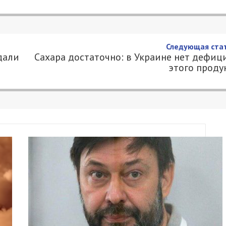
вщине передали защитникам
2
Я 49000.COM.UA
орых бортовые грузовики, самосвалы,
для нужд защитников города криворожские
пании:
приятий становится в строй и работает на
сле нее вернется к обыденным делам. Верим,
ирно жить, работать и развивать страну