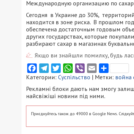
Международную организацию по сахару
Сегодня в Украине до 30%, территорий,
находится в зоне риска. В прошлом го
обеспечена достаточным годовым объемо
других государствах, которые покупали
разбирают сахар в магазинах буквальн
Якщо ви знайшли помилку, будь ласк
Facebook
Telegram
Twitter
WhatsApp
Viber
Email
Поділ
Категории:
Суспільство
| Метки:
война 
Рекламні блоки дають нам змогу залиш
найсвіжіші новини під ними.
Приєднуйтесь також до 49000 в Google News. Слідкуйт