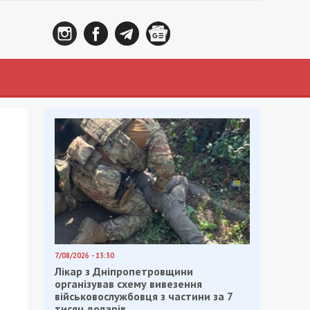
7/08/2026 - 13:30
Лікар з Дніпропетровщини
організував схему вивезення
військовослужбовця з частини за 7
тисяч доларів