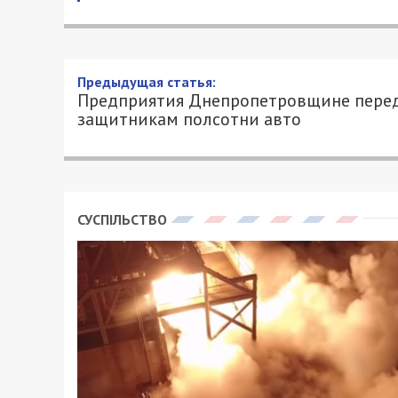
Предприятия Днепропетро
полсотни авто
23/03/2022 - 2:01
РОМАН ВЛАДИМИРОВ - СПЕЦИАЛЬНО ДЛ
Полсотни автомобилей, среди кот
вахтовки и легковушки, передали 
предприятия группы «Метинвест»
Об этом
сообщили
в пресс-службе ком
«Техника горнодобывающих пред
приближающуюся победу. А уже по
что совсем скоро снова будем м