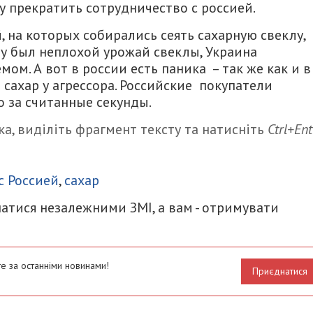
 прекратить сотрудничество с россией.
 на которых собирались сеять сахарную свеклу,
ду был неплохой урожай свеклы, Украина
м. А вот в россии есть паника – так же как и в
 сахар у агрессора. Российские покупатели
о за считанные секунды.
а, виділіть фрагмент тексту та натисніть
Ctrl+Ent
итися
с Россией
,
сахар
атися незалежними ЗМІ, а вам - отримувати
е за останніми новинами!
Приєднатися