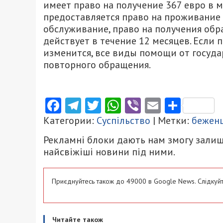
имеет право на получение 367 евро в
предоставляется право на проживание
обслуживание, право на получения обр
действует в течение 12 месяцев. Если 
изменится, все виды помощи от госуда
повторного обращения.
Facebook
Telegram
Twitter
WhatsApp
Viber
Email
Поділ
Категории:
Суспільство
| Метки:
бежен
Рекламні блоки дають нам змогу залиш
найсвіжіші новини під ними.
Приєднуйтесь також до 49000 в Google News. Слідкуйт
Читайте також