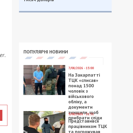
ПОПУЛЯРНІ НОВИНИ
er
.
7/08/2026 - 15:00
На Закарпатті
ТЦК «списав»
понад 1500
чоловік з
військового
обліку, а
документи
знищили, щоб
5/08/2026 - 21:31
прибрати сліди
Представився
працівником ТЦК
та погрожував