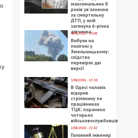
максимальних 8
го
років ув’язнення
за смертельну
ДТП, у якій
загинула 6-річна
дівчинка
4/08/2026 - 15:00
Вибухи на
полігоні у
Хмельницькому:
слідство
перевіряє дві
ку
версії
3/08/2026 - 13:30
В Одесі чоловік
відкрив
стрілянину по
працівниках
ТЦК: поранено
чотирьох
військовослужбовців
2/08/2026 - 21:02
Головний інженер