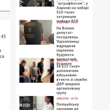
“штрафбатом”: у
Харкові на хабарі
$10 тисяч
затримали
майора ВСП
5/08/2026 - 10:29
На Волині
депутат-
245
посадовець
Укрзалізниці
відряджав
и
підлеглих
будувати
ся
приватний
4/08/2026 - 18:00
будинок
За $13 тисяч
допомагали
військовим
втекти зі служби:
ДБР викрило
організовану
групу
4/08/2026 - 16:30
Поліцейську
засудили до