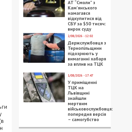
АТ “Смоли” з
Кам’янського
намагався
відкупитися від
СБУ за $50 тисяч:
вирок суду
2/08/2026 - 12:02
Держслужбовця з
Тернопільщини
підозрюють у
вимаганні хабаря
за вплив на ТЦК
1/08/2026 - 17:47
У приміщенні
ТЦК на
Львівщині
знайшли
мертвим
ьги
військовослужбовця:
у
попередня версія
– самогубство
(в
н