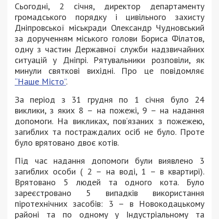
Сьогодні, 2 січня, директор департаменту
громадського порядку і цивільного захисту
Дніпровської міськради Олександр Чудновський
за дорученням міського голови Бориса Філатов,
одну з частин Державної служби надзвичайних
ситуацій у Дніпрі. Рятувальники розповіли, як
минули святкові вихідні. Про це повідомляє
“Наше Місто”
.
За період з 31 грудня по 1 січня було 24
виклики, з яких 8 – на пожежі, 9 – на надання
допомоги. На викликах, пов‘язаних з пожежею,
загиблих та постраждалих осіб не було. Проте
було врятовано двоє котів.
Під час надання допомоги були виявлено 3
загиблих особи ( 2 – на воді, 1 – в квартирі).
Врятовано 5 людей та одного кота. Було
зареєстровано 5 випадків використання
піротехнічних засобів: 3 – в Новокодацькому
районі та по одному у Індустріальному та