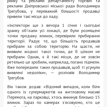
ринку та реклами департаменту торгівлі та
реклами Дніпровської міської ради Володимира
Трегубова, у переважній більшості продавці
привели такі місця до ладу.
«Інспектори ще з вечора 1 січня і сьогодні
зранку об‘їхали усі локації, де були розміщені
точки продажу ялинок, перевірили прибирання
території. Радує те, що більшість продавців
прибрали за собою територію. На щастя, не
виявили жодної такої точки, де б цілком не
прибрали. Однак, є й такі місця, де не зовсім
ретельно це зробили, наприклад, погано підмели.
Вже попередили таких продавців, щоб ті усунули
виявлені недоліки», — розповів Володимир
Трегубов.
Він також додав: «Відомий випадок, коли біля
одного із супермаркетів на житловому масиві
Перемога, на парковці, хтось викинув близько 15
ялинок. Зараз по камерах з’ясовуємо, хто це