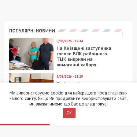
ПОПУЛЯРНІ НОВИНИ
9/08/2026 - 17:44
На Київщині заступника
голови ВЛК районного
ТЦК викрили на
вимаганні хабаря
9/08/2026 - 13:29
9-річна дівчинка загинула
від удару струмом
Ми використовуємо cookie для найкращого представлення
дорогою до церкви:
нашого сайту. Якщо Ви продовжите використовувати сайт,
повідомлено про підозру
ми вважатимемо, що Вас це влаштовує.
ексепосадовцю
енергопідприємства
OK
8/08/2026 - 21:00
На Буковині чоловік
поранив двох