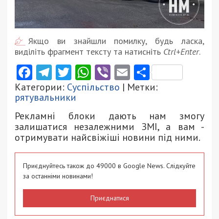
Якщо ви знайшли помилку, будь ласка,
виділіть фрагмент тексту та натисніть
Ctrl+Enter
.
Facebook
Telegram
Twitter
WhatsApp
Viber
Email
Поділити
Категории:
Суспільство
| Метки:
рятувальники
Рекламні блоки дають нам змогу
залишатися незалежними ЗМІ, а вам -
отримувати найсвіжіші новини під ними.
Приєднуйтесь також до 49000 в Google News. Слідкуйте
за останніми новинами!
Приєднатися