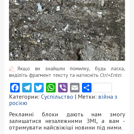
Якщо ви знайшли помилку, будь ласка,
виділіть фрагмент тексту та натисніть
Ctrl+Enter
.
Facebook
Telegram
Twitter
WhatsApp
Viber
Email
Поділити
Категории:
Суспільство
| Метки:
війна з
росією
Рекламні блоки дають нам змогу
залишатися незалежними ЗМІ, а вам -
отримувати найсвіжіші новини під ними.