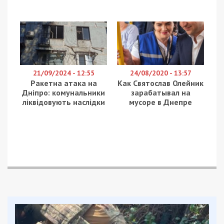
Также гарант Конституции Украины добавил, что
после личного ознакомления с результатами
ремонта дорожного объекта он решит, будет ли
говорить с Филатовым.
Я хочу посмотреть эту информацию, после чего будем
разговаривать с господином Филатовым. Или больше не
будем разговаривать с господином Филатовым, –
отметил Владимир Зеленский.