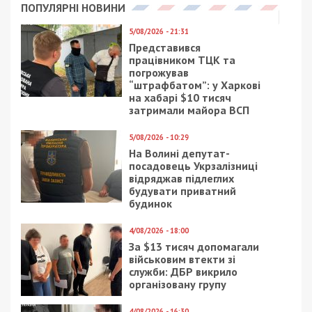
Читайте також
Предыдущая статья:
Днепрян хотят лишить возможности
получать медицинские справки
Следующая статья:
«Ничего не отменяется»: Зеленский
пообещал днепрянам аэропорт
СУСПІЛЬСТВО