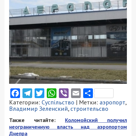
Facebook
Telegram
Twitter
WhatsApp
Viber
Email
Поділити
Категории:
Суспільство
| Метки:
аэропорт
,
Владимир Зеленский
,
строительсво
Также читайте:
Коломойский получил
неограниченную власть над аэропортом
Днепра