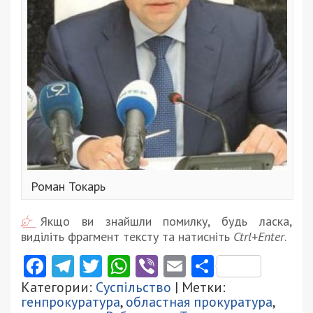
Роман Токарь
Якщо ви знайшли помилку, будь ласка,
виділіть фрагмент тексту та натисніть
Ctrl+Enter
.
Facebook
Telegram
Twitter
WhatsApp
Viber
Email
Поділити
Категории:
Суспільство
| Метки:
генпрокуратура
,
областная прокуратура
,