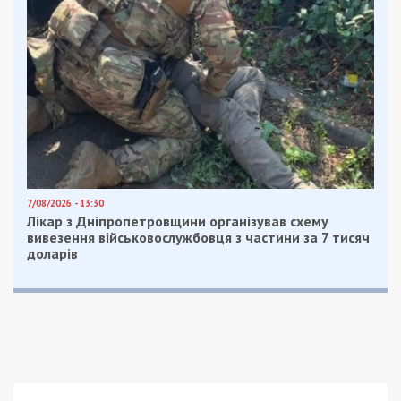
Facebook
Telegram
Twitter
WhatsApp
Viber
Email
Поділити
Категории:
Суспільство
| Метки:
видео
,
Зеленский
,
мэр
,
Новый мост
,
пари
,
президент Украины
,
Филатов
,
Центральный мост
Также читайте:
2 миллиона и свобода: в
Днепре огласили решение по делу Нового
моста
Рекламні блоки дають нам змогу
залишатися незалежними ЗМІ, а вам -
отримувати найсвіжіші новини під ними.
Приєднуйтесь також до 49000 в Google News. Слідкуйте
за останніми новинами!
Приєднатися