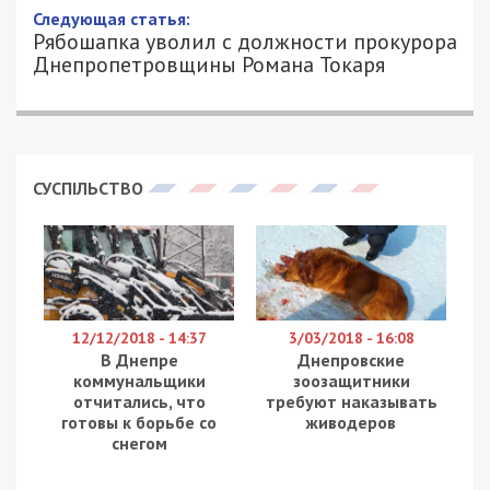
10/10/2019 - 12:25
ИВАН ДУЗЬ - СПЕЦИАЛЬНО ДЛЯ
2542
49000.COM.UA
Сегодня, 10 октября, с 10:00 президент Украины
Владимир Зеленский проводит пресс-марафон в
«Kyiv Food Market» с 300 журналистами в
прямом эфире. В ходе беседы он заявил, что его
спор с городским головой Днепра Борисом
Филатовым продолжается. Сейчас
реконструкцию центрального автомобильного
моста оценивает независимая комиссия. При
этом их выводы по ремонту Нового моста в
Днепре фактически готовы
Мы отправили специальную независимую комиссию,
которая посмотрела, что там делалось во время
ремонта Нового моста, а чего вообще не планировалось
делать. Люди привезли информацию, – сказал Зеленский.