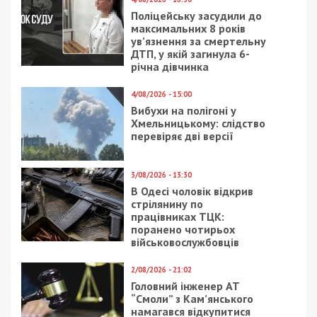
12/12/2018 - 14:37
3/03/2018 - 16:08
В Днепре
Днепровские
коммунальщики
зоозащитники
отчитались, что
требуют наказывать
готовы к борьбе со
живодеров
снегом
21/09/2024 - 12:55
24/08/2020 - 13:57
Ракетна атака на
Как Святослав Олейник
Дніпро: комунальники
зарабатывал на
ліквідовують наслідки
мусоре в Днепре