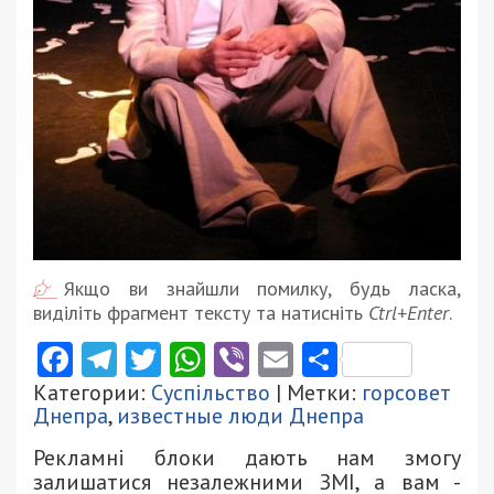
Якщо ви знайшли помилку, будь ласка,
виділіть фрагмент тексту та натисніть
Ctrl+Enter
.
Facebook
Telegram
Twitter
WhatsApp
Viber
Email
Поділити
Категории:
Суспільство
| Метки:
горсовет
Днепра
,
известные люди Днепра
Рекламні блоки дають нам змогу
залишатися незалежними ЗМІ, а вам -