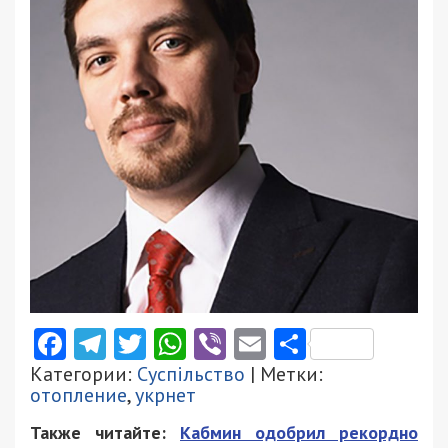
Facebook
Telegram
Twitter
WhatsApp
Viber
Email
Поділити
Категории:
Суспільство
| Метки:
отопление
,
укрнет
Также читайте:
Кабмин одобрил рекордно