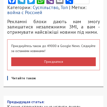
Facebook
Telegram
Twitter
WhatsApp
Viber
Email
Поділити
Категории:
Суспільство
,
Топ
| Метки:
война с Россией
Рекламні блоки дають нам змогу
залишатися незалежними ЗМІ, а вам -
отримувати найсвіжіші новини під ними.
Приєднуйтесь також до 49000 в Google News. Слідкуйте
за останніми новинами!
Приєднатися
Читайте також
Какие строительные услуги вновь