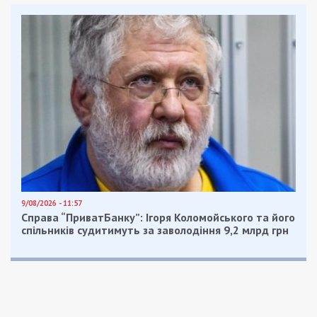
Facebook
Telegram
Twitter
WhatsApp
Viber
Email
Поділити
Категории:
Популярні новини минулого
тижня
,
Суспільство
| Метки:
застройка
,
земельный участок
,
строительство
,
ЦНАП
Рекламні блоки дають нам змогу
залишатися незалежними ЗМІ, а вам -
отримувати найсвіжіші новини під ними.
Приєднуйтесь також до 49000 в Google News. Слідкуйте