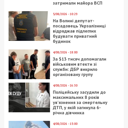
На Закарпатті
Якою буде заробітна
затримали керівника
плата українців у 2024
відділу кадрів обласної
році: прогноз від
лікарні, який за $17
економіста
тис. обіцяв
“інвалідність” доньці
військового