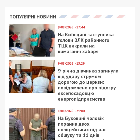
за останніми новинами!
Приєднатися
Читайте також
Предыдущая статья:
В помощь переселенцам: как в Днепре
получить нужную справку
Следующая статья:
План Маршалла-2: спасительный плот
Запада для Украины