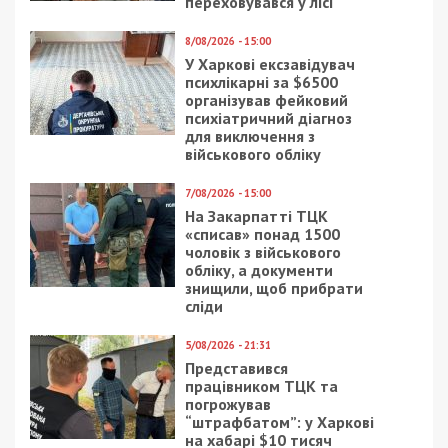
СУСПІЛЬСТВО
27/01/2021 - 11:05
4/08/2025 - 21:00
В Днепре на Парусе
На Рівненщині
начали строительство
судитимуть
торгово-бытового
співробітників ТЦК, які
комплекса: фото
побили та примусово
мобілізували чоловіка
7/06/2025 - 16:00
25/12/2023 - 20:03