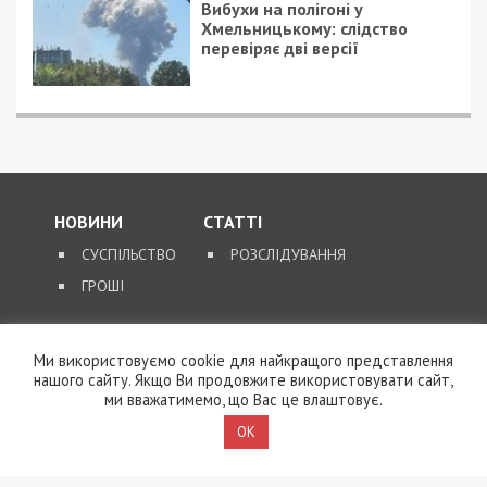
9/08/2026 - 11:57
Справа “ПриватБанку”: Ігоря Коломойського та його
спільників судитимуть за заволодіння 9,2 млрд грн
ПОПУЛЯРНІ НОВИНИ
9/08/2026 - 17:44
Ми використовуємо cookie для найкращого представлення
На Київщині заступника
нашого сайту. Якщо Ви продовжите використовувати сайт,
голови ВЛК районного
ми вважатимемо, що Вас це влаштовує.
ТЦК викрили на
вимаганні хабаря
OK
9/08/2026 - 13:29