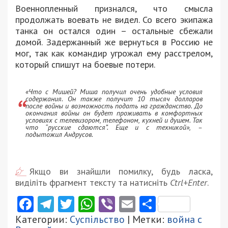
Военнопленный признался, что смысла
продолжать воевать не видел. Со всего экипажа
танка он остался один – остальные сбежали
домой. Задержанный же вернуться в Россию не
мог, так как командир угрожал ему расстрелом,
который спишут на боевые потери.
«Что с Мишей? Миша получил очень удобные условия
содержания. Он также получит 10 тысяч долларов
после войны и возможность подать на гражданство. До
окончания войны он будет проживать в комфортных
условиях с телевизором, телефоном, кухней и душем. Так
что “русские сдаются”. Еще и с техникой», –
подытожил Андрусов.
Якщо ви знайшли помилку, будь ласка,
виділіть фрагмент тексту та натисніть
Ctrl+Enter
.
Facebook
Telegram
Twitter
WhatsApp
Viber
Email
Поділити
Категории:
Суспільство
| Метки:
война с