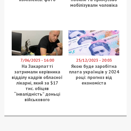
Услуги доступны в Днепропетровской,
Винницкой, Волынской, Закарпатской, Ивано-
Франковской, Кировоградской, Львовской,
Одесской, Полтавской, Ровенской,
Тернопольской, Хмельницкой, Черкасской,
Черновицкой и Житомирской областях.