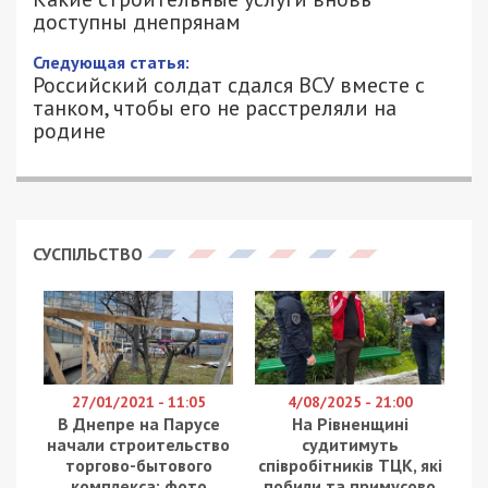
доступны днепрянам
22/03/2022 - 15:50
РОМАН ВЛАДИМИРОВ - СПЕЦИАЛЬНО
1850
ДЛЯ 49000.COM.UA
Несмотря на военное положение, развитие
Украины необходимо продолжать
. Теперь
граждане вновь смогут получить строительные
услуги, обратившись в Центры предоставления
административных услуг.
Об этом
заявили
в Министерстве цифровой
трансформации Украины:
«Можно заказать строительный паспорт застройки
земельного участка, градостроительные условия и
ограничения застройки земельного участка,
представление или внесение изменений в сообщение о
начале подготовительных и строительных работ, а
также регистрацию декларации о готовности объекта
к эксплуатации