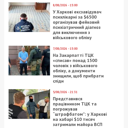
8/08/2026 - 15:00
У Харкові ексзавідувач
психлікарні за $6500
організував фейковий
психіатричний діагноз
для виключення з
військового обліку
7/08/2026 - 15:00
На Закарпатті ТЦК
«списав» понад 1500
чоловік з військового
обліку, а документи
знищили, щоб прибрати
сліди
5/08/2026 - 21:31
Представився
працівником ТЦК та
погрожував
“штрафбатом”: у Харкові
на хабарі $10 тисяч
затримали майора ВСП