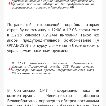
применении оружия в случае нарушения государственной
границы Российской Федерации. На предупреждение не
отреагировал, – заявили в Минобороны РФ.
Пограничный сторожевой корабль открыл
стрельбу по эсминцу в 12:06 и 12:08 среды. Уже
в 12:19 самолет Су-24М выполнил такое же
якобы предупредительное бомбометание (4
ОФАБ-250) по курсу движения «Дефендера» с
управляемым ракетным оружием.
В 12:23 совместными действиями Черноморского
флота и Пограничной службы ФСБ России эсминец
«Дефендер» покинул пределы территориального моря
РФ, – сказано в сообщении.
В британских СМИ информацию пока не
комментируют. Министерство обороны
Великобритании опровергло обстрел россиянами
эсминца HMS Defender у берегов Крыма. Там