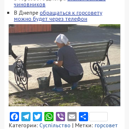
чиновников
В Днепре
обращаться к горсовету
можно будет через телефон
Facebook
Telegram
Twitter
WhatsApp
Viber
Email
Поділити
Категории:
Суспільство
| Метки:
горсовет