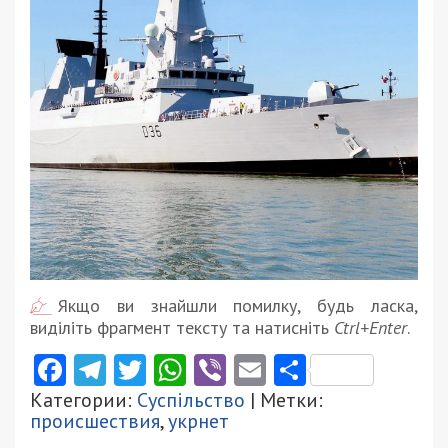
Якщо ви знайшли помилку, будь ласка,
виділіть фрагмент тексту та натисніть
Ctrl+Enter
.
Facebook
Telegram
Twitter
WhatsApp
Viber
Email
Поділити
Категории:
Суспільство
| Метки:
происшествия
,
укрнет