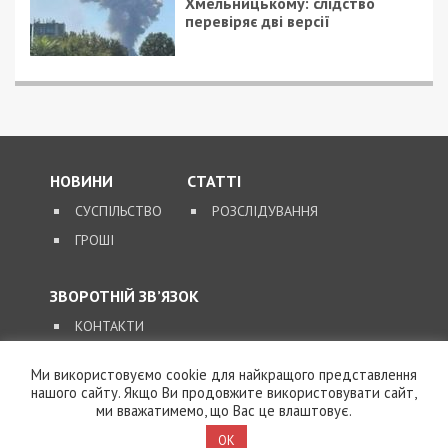
Хмельницькому: слідство
перевіряє дві версії
НОВИНИ
СТАТТІ
СУСПІЛЬСТВО
РОЗСЛІДУВАННЯ
ГРОШІ
ЗВОРОТНІЙ ЗВ’ЯЗОК
КОНТАКТИ
Ми використовуємо cookie для найкращого представлення
SUPPORT@49000.COM.UA
нашого сайту. Якщо Ви продовжите використовувати сайт,
ми вважатимемо, що Вас це влаштовує.
© 2026, ВСІ ПРАВА ЗАХИЩЕНІ
49000.COM.UA
OK