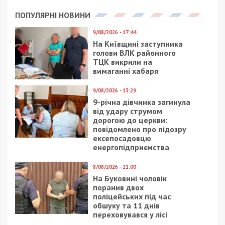
ПОПУЛЯРНІ НОВИНИ
9/08/2026 - 17:44
На Київщині заступника
голови ВЛК районного
ТЦК викрили на
вимаганні хабаря
9/08/2026 - 13:29
9-річна дівчинка загинула
від удару струмом
дорогою до церкви:
повідомлено про підозру
ексепосадовцю
енергопідприємства
8/08/2026 - 21:00
На Буковині чоловік
поранив двох
поліцейських під час
обшуку та 11 днів
переховувався у лісі