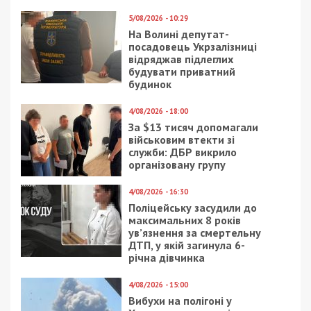
5/08/2026 - 10:29
На Волині депутат-
посадовець Укрзалізниці
відряджав підлеглих
будувати приватний
будинок
4/08/2026 - 18:00
За $13 тисяч допомагали
військовим втекти зі
служби: ДБР викрило
організовану групу
4/08/2026 - 16:30
Поліцейську засудили до
максимальних 8 років
ув’язнення за смертельну
ДТП, у якій загинула 6-
річна дівчинка
4/08/2026 - 15:00
Вибухи на полігоні у