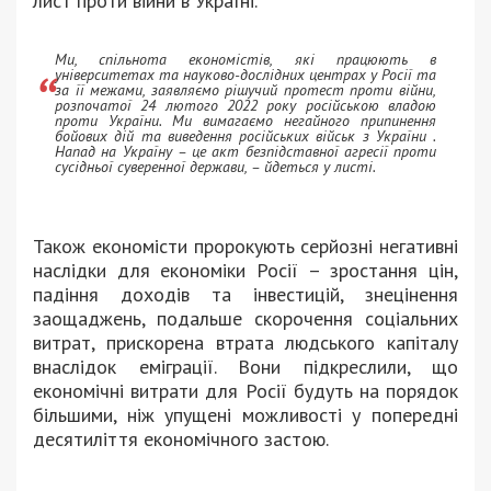
лист проти війни в Україні.
Ми, спільнота економістів, які працюють в
університетах та науково-дослідних центрах у Росії та
за її межами, заявляємо рішучий протест проти війни,
розпочатої 24 лютого 2022 року російською владою
проти України. Ми вимагаємо негайного припинення
бойових дій та виведення російських військ з України .
Напад на Україну – це акт безпідставної агресії проти
сусідньої суверенної держави, – йдеться у листі.
Також економісти пророкують серйозні негативні
наслідки для економіки Росії – зростання цін,
падіння доходів та інвестицій, знецінення
заощаджень, подальше скорочення соціальних
витрат, прискорена втрата людського капіталу
внаслідок еміграції. Вони підкреслили, що
економічні витрати для Росії будуть на порядок
більшими, ніж упущені можливості у попередні
десятиліття економічного застою.