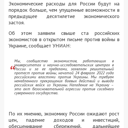
Экономические расходы для России будут на
порядок больше, чем упущенные возможности в
предыдущее десятилетие экономического
застоя.
Об этом заявили свыше ста российских
экономистов в открытом письме против войны в
Украине, сообщает УНИАН:
Мы, сообщество экономистов, работающих в
университетах и ​​научно-исследовательских центрах в
России и за ее пределами, заявляем решительный
протест против войны, начатой ​​24 февраля 2022 года
российскими властями против Украины. Мы требуем
немедленного прекращения боевых действий и вывода
российских войск из Украины. Нападение на Украину –
это акт безосновательной агрессии против соседнего
суверенного государства.
По их мнению, экономику России ожидают рост
цен, падение доходов и инвестиций,
обесценивание сбережений, дальнейшее