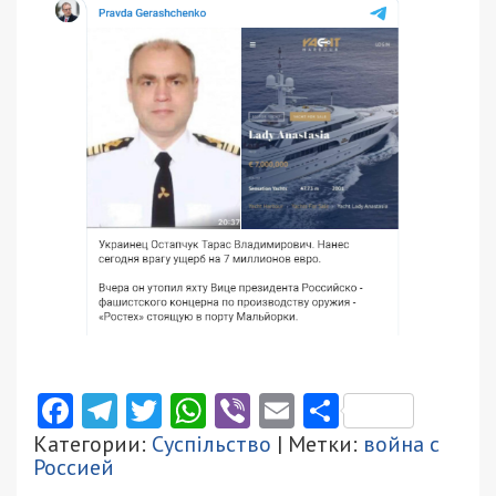
Facebook
Telegram
Twitter
WhatsApp
Viber
Email
Поділити
Категории:
Суспільство
| Метки:
война с
Россией