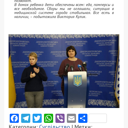
позвонят.
В домах ребенка дети обеспечены всем: еда, памперсы и
все необходимое. Сборы мы не оглашали, ситуация в
медицинской системе города стабильная. Все есть в
наличии, – подытожила Виктория Кулик.
Facebook
Telegram
Twitter
WhatsApp
Viber
Email
Поділити
Категории:
Суспільство
| Метки: