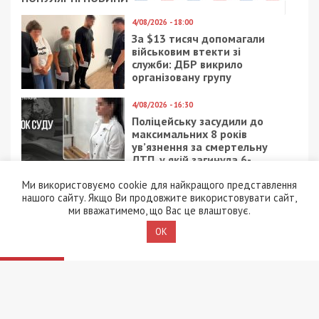
4/08/2026 - 18:00
За $13 тисяч допомагали
військовим втекти зі
служби: ДБР викрило
організовану групу
4/08/2026 - 16:30
Поліцейську засудили до
максимальних 8 років
ув’язнення за смертельну
ДТП, у якій загинула 6-
річна дівчинка
Ми використовуємо cookie для найкращого представлення
нашого сайту. Якщо Ви продовжите використовувати сайт,
4/08/2026 - 15:00
ми вважатимемо, що Вас це влаштовує.
Вибухи на полігоні у
Хмельницькому: слідство
OK
перевіряє дві версії
3/08/2026 - 13:30
В Одесі чоловік відкрив
стрілянину по