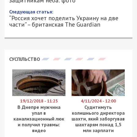
29/03/2022 - 1:00
ПЕТРО ЩУКІН - СПЕЦИАЛЬНО ДЛЯ
1308
49000.COM.UA
Дети из Днепра решили поддержать наших
Защитников, прикрывающих Украину с неба и
нарисовали рисунки с сюжетами о зенитчиках. Об
этом
сообщает
пресс-служба Воздушного
командования “Схід”.
Два брата, Иван (9 лет) и Илья (6 лет) из Днепра
передают поздравление защитникам неба!
Ребята нарисовали свое видение Победы. Наши
зенитчики не смогли не порадовать детей. В
Харьковской области они традиционно делали
“горячий прием” рашистам. Утром враг под огнем
ПВО потеряли беспилотник, а в половине
третьего после обеда – зенитный ракетный
расчет Воздушных Сил уничтожил очередной
вражеский самолет! Рисунок с падающим