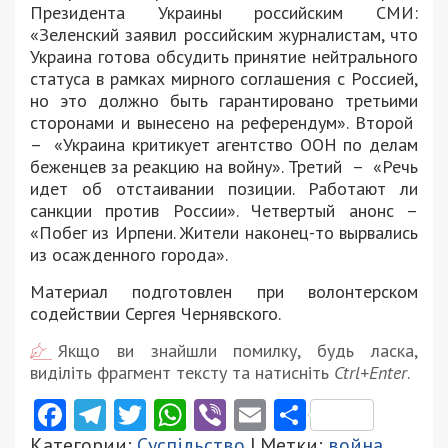
Президента Украины российским СМИ:
«Зеленский заявил российским журналистам, что
Украина готова обсудить принятие нейтрального
статуса в рамках мирного соглашения с Россией,
но это должно быть гарантировано третьими
сторонами и вынесено на референдум». Второй
– «Украина критикует агентство ООН по делам
беженцев за реакцию на войну». Третий – «Речь
идет об отстаивании позиции. Работают ли
санкции против России». Четвертый анонс –
«Побег из Ирпени. Жители наконец-то вырвались
из осажденного города».
Материал подготовлен при волонтерском
содействии Сергея Чернявского.
Якщо ви знайшли помилку, будь ласка,
виділіть фрагмент тексту та натисніть
Ctrl+Enter
.
Facebook
Telegram
Twitter
WhatsApp
Viber
Email
Поділити
Категории:
Суспільство
| Метки:
война