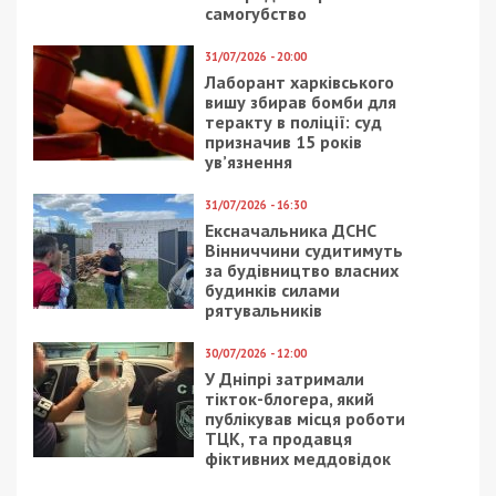
19/12/2018 - 11:25
4/11/2024 - 12:00
В Днепре мужчина
Судитимуть
упал в
колишнього директора
канализационный люк
шахти, який заборгував
и получил травмы:
шахтарям понад 1,5
видео
млн зарплати
1/03/2021 - 16:29
8/06/2020 - 17:34
Коронавирус в мире: в
В Днепре раненый
Эстонии усилили
живодером кот гниет
карантин
заживо: видео