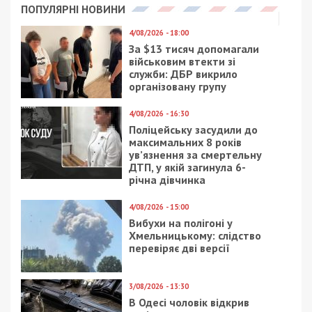
Facebook
Telegram
Twitter
WhatsApp
Viber
Email
Поділити
Категории:
Суспільство
| Метки:
война с
Россией
Рекламні блоки дають нам змогу
залишатися незалежними ЗМІ, а вам -
отримувати найсвіжіші новини під ними.
Приєднуйтесь також до 49000 в Google News. Слідкуйте
за останніми новинами!
Приєднатися
Читайте також