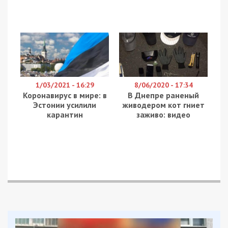
самолетом оккупантов и радостными
украинскими военными нарисовала 9-летняя
днепрянка Анна Лазарь.