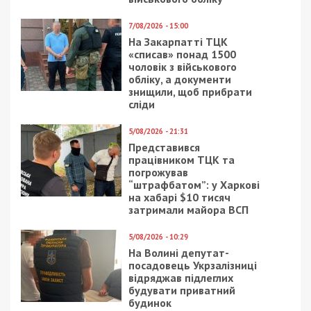
7/08/2026 - 15:00
На Закарпатті ТЦК
«списав» понад 1500
чоловік з військового
обліку, а документи
знищили, щоб прибрати
сліди
5/08/2026 - 21:31
Представився
працівником ТЦК та
погрожував
“штрафбатом”: у Харкові
на хабарі $10 тисяч
затримали майора ВСП
5/08/2026 - 10:29
На Волині депутат-
посадовець Укрзалізниці
відряджав підлеглих
будувати приватний
будинок