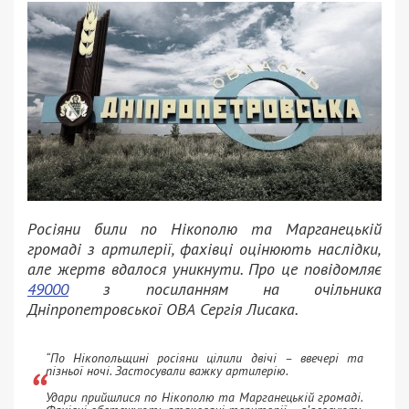
Росіяни били по Нікополю та Марганецькій
громаді з артилерії, фахівці оцінюють наслідки,
але жертв вдалося уникнути. Про це повідомляє
49000
з посиланням на очільника
Дніпропетровської ОВА Сергія Лисака.
“По Нікопольщині росіяни цілили двічі – ввечері та
пізньої ночі. Застосували важку артилерію.
Удари прийшлися по Нікополю та Марганецькій громаді.