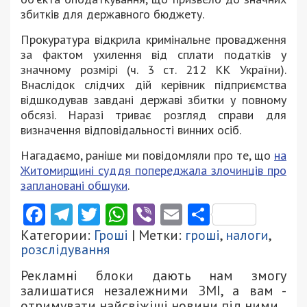
збитків для державного бюджету.
Прокуратура відкрила кримінальне провадження
за фактом ухилення від сплати податків у
значному розмірі (ч. 3 ст. 212 КК України).
Внаслідок слідчих дій керівник підприємства
відшкодував завдані державі збитки у повному
обсязі. Наразі триває розгляд справи для
визначення відповідальності винних осіб.
Нагадаємо, раніше ми повідомляли про те, що
на
Житомирщині суддя попереджала злочинців про
заплановані обшуки
.
Facebook
Telegram
Twitter
WhatsApp
Viber
Email
Поділити
Категории:
Гроші
| Метки:
гроші
,
налоги
,
розслідування
Рекламні блоки дають нам змогу
залишатися незалежними ЗМІ, а вам -
отримувати найсвіжіші новини під ними.