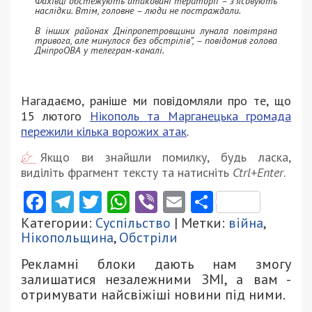
Фахівці обстежують атаковані території – з’ясовують
наслідки. Втім, головне – люди не постраждали.
В інших районах Дніпропетровщини лунала повітряна
тривога, але минулося без обстрілів”, – повідомив голова
ДніпроОВА у телеграм-каналі.
Нагадаємо, раніше ми повідомляли про те, що
15 лютого
Нікополь та Марганецька громада
пережили кілька ворожих атак
.
Якщо ви знайшли помилку, будь ласка,
виділіть фрагмент тексту та натисніть
Ctrl+Enter
.
Facebook
Telegram
Twitter
WhatsApp
Viber
Email
Поділити
Категории:
Суспільство
| Метки:
війна
,
Нікопольщина
,
Обстріли
Рекламні блоки дають нам змогу
залишатися незалежними ЗМІ, а вам -
отримувати найсвіжіші новини під ними.