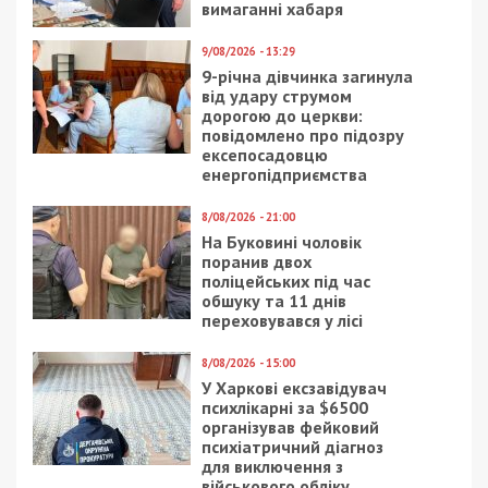
вимаганні хабаря
9/08/2026 - 13:29
9-річна дівчинка загинула
від удару струмом
дорогою до церкви:
повідомлено про підозру
ексепосадовцю
енергопідприємства
8/08/2026 - 21:00
На Буковині чоловік
поранив двох
поліцейських під час
обшуку та 11 днів
переховувався у лісі
8/08/2026 - 15:00
У Харкові ексзавідувач
психлікарні за $6500
організував фейковий
психіатричний діагноз
для виключення з
військового обліку