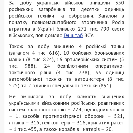
За добу українські військові знищили 350
російських загарбників та десятки одиниць
російської техніки та озброєння. Загалом з
початку повномасштабного вторгнення Росія
втратила в Україні близько 271 тис. 790 своїх
військових, повідомляє
Генштаб
ЗСУ.
Також за добу знищено 4 російські танки
(загалом 4 тис. 616), 10 бойових броньованих
машин (8 тис. 824), 16 артилерійських систем (5
тис. 988), 24 безпілотники оперативно-
тактичного рівня (4 тис. 738), 33 одиниці
автомобільної техніки та автоцистерн (8 тис.
525) та 2 одиниці спеціальної техніки (891).
Не змінилася за добу кількість знищених
українськими військовими російських реактивних
систем залпового вогню – 774, підводних човнів
– 1, засобів протиповітряної оборони – 521,
літаків – 315, гелікоптерів – 316, крилатих ракет
– 1 тис. 455, а також кораблів і катерів – 20.