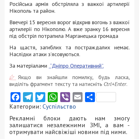
Російська армія обстріляла з важкої артилерії
Нікополь та район.
Ввечері 15 вересня ворог відкрив вогонь з важкої
артилерії по Нікополю. А вже зранку 16 вересня
під обстріл потрапила Марганецька громада
На щастя, загиблих та постраждалих немає.
Наслідки атаки з’ясовуються.
За матеріалами
“Дніпро Оперативний”.
Якщо ви знайшли помилку, будь ласка,
виділіть фрагмент тексту та натисніть
Ctrl+Enter
.
Facebook
Telegram
Twitter
WhatsApp
Viber
Email
Поділити
Категории:
Суспільство
Рекламні блоки дають нам змогу
залишатися незалежними ЗМІ, а вам -
отримувати найсвіжіші новини під ними.