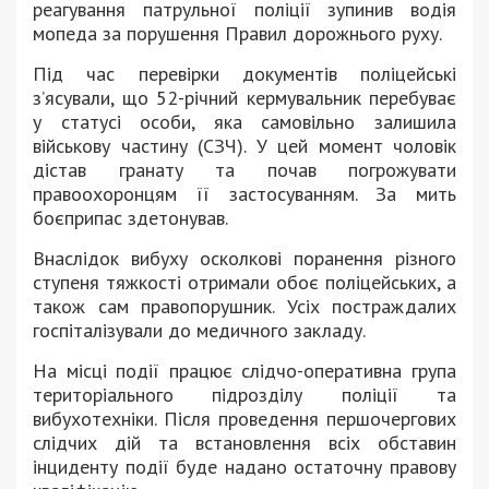
реагування патрульної поліції зупинив водія
мопеда за порушення Правил дорожнього руху.
Під час перевірки документів поліцейські
з’ясували, що 52-річний кермувальник перебуває
у статусі особи, яка самовільно залишила
військову частину (СЗЧ). У цей момент чоловік
дістав гранату та почав погрожувати
правоохоронцям її застосуванням. За мить
боєприпас здетонував.
Внаслідок вибуху осколкові поранення різного
ступеня тяжкості отримали обоє поліцейських, а
також сам правопорушник. Усіх постраждалих
госпіталізували до медичного закладу.
На місці події працює слідчо-оперативна група
територіального підрозділу поліції та
вибухотехніки. Після проведення першочергових
слідчих дій та встановлення всіх обставин
інциденту події буде надано остаточну правову