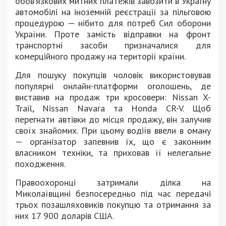
обов’язкових митних платежів завозити в Україну
автомобілі на іноземній реєстрації за пільговою
процедурою — нібито для потреб Сил оборони
України. Проте замість відправки на фронт
транспортні засоби призначалися для
комерційного продажу на території країни.
Для пошуку покупців чоловік використовував
популярні онлайн-платформи оголошень, де
виставив на продаж три кросовери: Nissan X-
Trail, Nissan Navara та Honda CR-V. Щоб
перегнати автівки до місця продажу, він залучив
своїх знайомих. При цьому водіїв ввели в оману
— організатор запевнив їх, що є законним
власником техніки, та приховав її нелегальне
походження.
Правоохоронці затримали ділка на
Миколаївщині безпосередньо під час передачі
трьох позашляховиків покупцю та отримання за
них 17 900 доларів США.