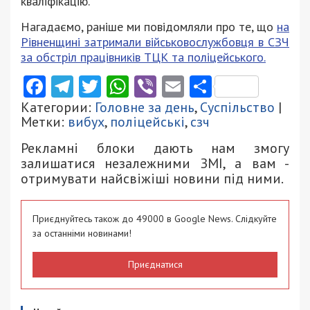
кваліфікацію.
Нагадаємо, раніше ми повідомляли про те, що
на
Рівненщині затримали військовослужбовця в СЗЧ
за обстріл працівників ТЦК та поліцейського.
Facebook
Telegram
Twitter
WhatsApp
Viber
Email
Поділити
Категории:
Головне за день
,
Суспільство
|
Метки:
вибух
,
поліцейські
,
сзч
Рекламні блоки дають нам змогу
залишатися незалежними ЗМІ, а вам -
отримувати найсвіжіші новини під ними.
Приєднуйтесь також до 49000 в Google News. Слідкуйте
за останніми новинами!
Приєднатися