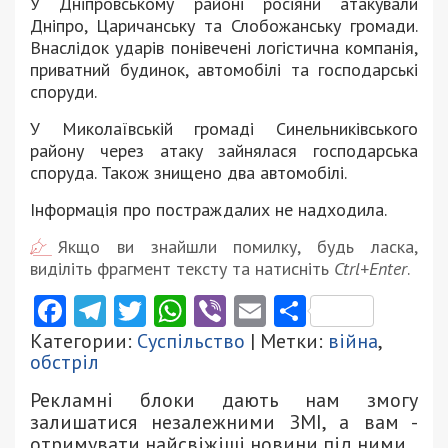
У Дніпровському районі росіяни атакували
Дніпро, Царичанську та Слобожанську громади.
Внаслідок ударів понівечені логістична компанія,
приватний будинок, автомобілі та господарські
споруди.
У Миколаївській громаді Синельниківського
району через атаку зайнялася господарська
споруда. Також знищено два автомобілі.
Інформація про постраждалих не надходила.
Якщо ви знайшли помилку, будь ласка,
виділіть фрагмент тексту та натисніть
Ctrl+Enter
.
Facebook
Telegram
Twitter
WhatsApp
Viber
Email
Поділити
Категории:
Суспільство
| Метки:
війна
,
обстріл
Рекламні блоки дають нам змогу
залишатися незалежними ЗМІ, а вам -
отримувати найсвіжіші новини під ними.