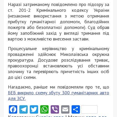
Наразі затриманому повідомлено про підозру за
ст. 201-2 Кримінального кодексу України
(незаконне використання з метою отримання
прибутку гуманітарної допомоги, благодійних
пожертв або безоплатної допомоги). Суд обрав
йому запобіжний захід у вигляді тримання під
вартою з можливістю внесення застави.
Процесуальне керівництво у кримінальному
провадженні здійснює Миколаївська окружна
прокуратура. Досудове розслідування триває,
правоохоронці встановлюють усі обставини
злочину та перевіряють причетність інших осіб
до цієї схеми.
Нагадаємо, раніше ми повідомляли про те, що
БЕБ викрило схему збуту 300 гуманітарних авто
для ЗСУ.
Facebook
Telegram
Twitter
WhatsApp
Viber
Email
Поділити