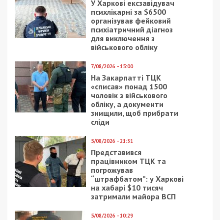
У Харкові ексзавідувач
психлікарні за $6500
організував фейковий
психіатричний діагноз
для виключення з
військового обліку
7/08/2026 - 15:00
На Закарпатті ТЦК
«списав» понад 1500
чоловік з військового
обліку, а документи
знищили, щоб прибрати
сліди
5/08/2026 - 21:31
Представився
працівником ТЦК та
погрожував
“штрафбатом”: у Харкові
на хабарі $10 тисяч
затримали майора ВСП
5/08/2026 - 10:29