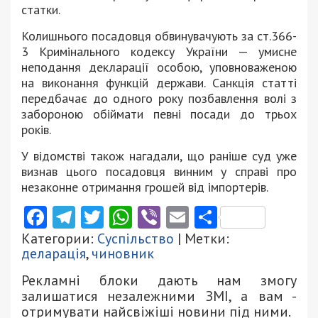
статки.
Колишнього посадовця обвинувачують за ст.366-
3 Кримінального кодексу України — умисне
неподання декларації особою, уповноваженою
на виконання функцій держави. Санкція статті
передбачає до одного року позбавлення волі з
забороною обіймати певні посади до трьох
років.
У відомстві також нагадали, що раніше суд уже
визнав цього посадовця винним у справі про
незаконне отримання грошей від імпортерів.
Facebook
Telegram
Twitter
WhatsApp
Viber
Email
Поділити
Категории:
Суспільство
| Метки:
деларація
,
чиновник
Рекламні блоки дають нам змогу
залишатися незалежними ЗМІ, а вам -
отримувати найсвіжіші новини під ними.