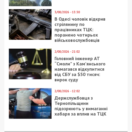
3/08/2026 - 13:30
В Одесі чоловік відкрив
стрілянину по
працівниках ТЦК:
поранено чотирьох
військовослужбовців
2/08/2026 - 21:02
Головний інженер АТ
“Смоли” з Кам’янського
намагався відкупитися
від СБУ за $50 тисяч:
вирок суду
2/08/2026 - 12:02
Держслужбовця з
Тернопільщини
підозрюють у вимаганні
хабаря за вплив на ТЦК