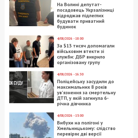
На Волині депутат-
посадовець Укрзалізниці
відряджав підлеглих
будувати приватний
будинок
4/08/2026 - 18:00
За $13 тисяч допомагали
військовим втекти зі
служби: ДБР викрило
організовану групу
4/08/2026 - 16:30
Поліцейську засудили до
максимальних 8 років
ув’язнення за смертельну
ДТП, у якій загинула 6-
річна дівчинка
4/08/2026 - 15:00
Вибухи на полігоні у
Хмельницькому: слідство
перевіряє дві версії