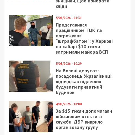
знищили, щоб прибрати
сліди
5/08/2026 - 21:31
Представився
працівником ТЦК та
погрожував
“штрафбатом”: у Харкові
на хабарі $10 тисяч
затримали майора ВСП
5/08/2026 - 10:29
На Волині депутат-
посадовець Укрзалізниці
відряджав підлеглих
будувати приватний
будинок
4/08/2026 - 18:00
За $13 тисяч допомагали
військовим втекти зі
служби: ДБР викрило
організовану групу