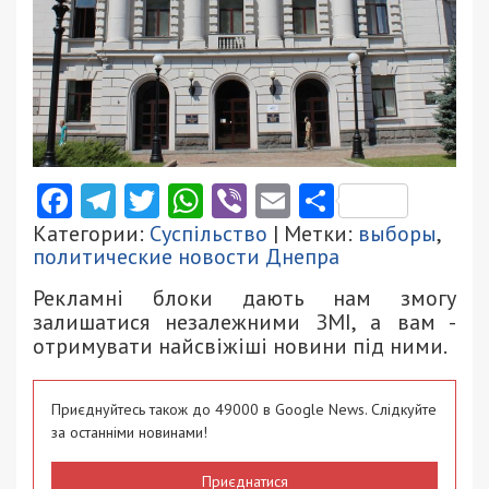
Facebook
Telegram
Twitter
WhatsApp
Viber
Email
Поділити
Категории:
Суспільство
| Метки:
выборы
,
политические новости Днепра
Рекламні блоки дають нам змогу
залишатися незалежними ЗМІ, а вам -
отримувати найсвіжіші новини під ними.
Приєднуйтесь також до 49000 в Google News. Слідкуйте
за останніми новинами!
Приєднатися