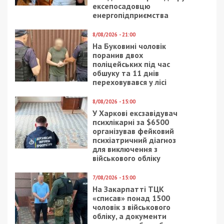
ексепосадовцю
енергопідприємства
8/08/2026 - 21:00
На Буковині чоловік
поранив двох
поліцейських під час
обшуку та 11 днів
переховувався у лісі
8/08/2026 - 15:00
У Харкові ексзавідувач
психлікарні за $6500
організував фейковий
психіатричний діагноз
для виключення з
військового обліку
7/08/2026 - 15:00
На Закарпатті ТЦК
«списав» понад 1500
чоловік з військового
обліку, а документи