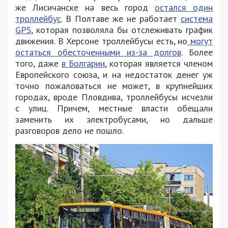
же Лисичанске на весь город
остался один
троллейбус
. В Полтаве же не работает
система
GPS
, которая позволяла бы отслеживать график
движения. В Херсоне троллейбусы есть, но
могут
остаться обесточенными из-за долгов
. Более
того, даже
в Болгарии
, которая является членом
Европейского союза, и на недостаток денег уж
точно пожаловаться не может, в крупнейших
городах, вроде Пловдива, троллейбусы исчезли
с улиц. Причем, местные власти обещали
заменить их электробусами, но дальше
разговоров дело не пошло.