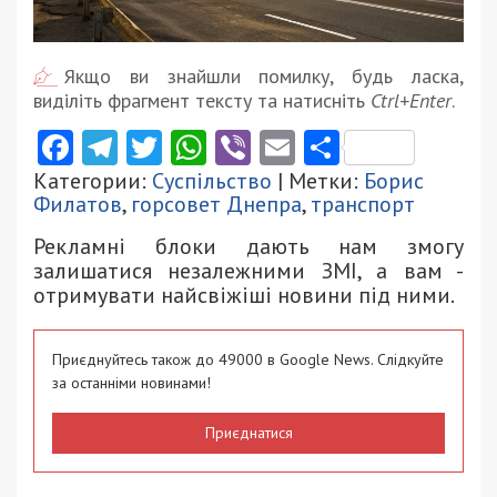
Якщо ви знайшли помилку, будь ласка,
виділіть фрагмент тексту та натисніть
Ctrl+Enter
.
Facebook
Telegram
Twitter
WhatsApp
Viber
Email
Поділити
Категории:
Суспільство
| Метки:
Борис
Филатов
,
горсовет Днепра
,
транспорт
Рекламні блоки дають нам змогу
залишатися незалежними ЗМІ, а вам -
отримувати найсвіжіші новини під ними.
Приєднуйтесь також до 49000 в Google News. Слідкуйте
за останніми новинами!
Приєднатися