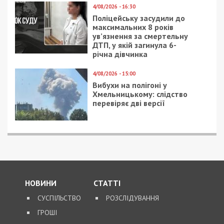
4/08/2026 - 16:30
Поліцейську засудили до
максимальних 8 років
ув’язнення за смертельну
ДТП, у якій загинула 6-
річна дівчинка
4/08/2026 - 15:00
Вибухи на полігоні у
Хмельницькому: слідство
перевіряє дві версії
НОВИНИ
СТАТТІ
СУСПІЛЬСТВО
РОЗСЛІДУВАННЯ
ГРОШІ