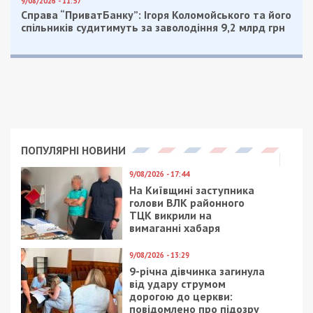
9/08/2026 - 11:57
Справа “ПриватБанку”: Ігоря Коломойського та його
спільників судитимуть за заволодіння 9,2 млрд грн
ПОПУЛЯРНІ НОВИНИ
9/08/2026 - 17:44
На Київщині заступника
голови ВЛК районного
ТЦК викрили на
вимаганні хабаря
9/08/2026 - 13:29
9-річна дівчинка загинула
від удару струмом
дорогою до церкви:
повідомлено про підозру