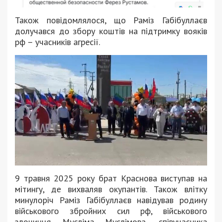
Також повідомлялося, що Раміз Габібуллаєв
долучався до збору коштів на підтримку вояків
рф – учасників агресії.
9 травня 2025 року брат Краснова виступав на
мітингу, де вихваляв окупантів. Також влітку
минулоріч Раміз Габібуллаєв навідував родину
військового збройних сил рф, військового
злочинця Мусліма Муслімова, співучасника