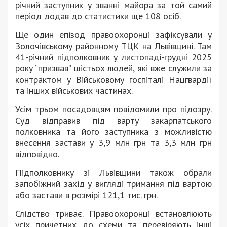
річний заступник у званні майора за той самий
період додав до статистики ще 108 осіб.
Ще один епізод правоохоронці зафіксували у
Золочівському районному ТЦК на Львівщині. Там
41-річний підполковник у листопаді-грудні 2025
року “призвав” шістьох людей, які вже служили за
контрактом у Військовому госпіталі Нацгвардії
та інших військових частинах.
Усім трьом посадовцям повідомили про підозру.
Суд відправив під варту закарпатського
полковника та його заступника з можливістю
внесення застави у 3,9 млн грн та 3,3 млн грн
відповідно.
Підполковнику зі Львівщини також обрали
запобіжний захід у вигляді тримання під вартою
або застави в розмірі 121,1 тис. грн.
Слідство триває. Правоохоронці встановлюють
усіх причетних до схеми та перевіряють інші