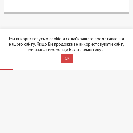
Ми використовуємо cookie для найкращого представлення
нашого сайту. Якщо Ви продовжите використовувати сайт,
ми вважатимемо, що Вас це влаштовує.
OK
7/08/2026 - 13:30
Лікар з Дніпропетровщини організував схему
вивезення військовослужбовця з частини за 7 тисяч
доларів