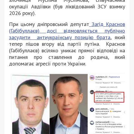
окупації Авдіївки (був ліквідований ЗСУ взимку
2026 року).
При цьому дніпровський депутат
Загід Краснов
(Габібуллаєв) досі відмовляється публічно
засудити антиукраїнську позицію брата
, який
тепер пішов вгору від партії путіна. Краснов
(Габібуллаєв) всіляко уникає прямої відповіді на
питання про ставлення до родича, який
допомагає агресії проти України.