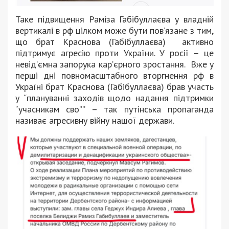
Таке підвищення Раміза Габібуллаєва у владній
вертикалі в рф цілком може бути пов’язане з тим,
що брат Краснова (Габібуллаєва) активно
підтримує агресію проти України. У росії – це
невід’ємна запорука кар’єрного зростання. Вже у
перші дні повномасштабного вторгнення рф в
Україні брат Краснова (Габібуллаєва) брав участь
у “плануванні заходів щодо надання підтримки
“учасникам сво”” – так путінська пропаганда
називає агресивну війну нашої держави.