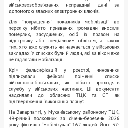
військовозобов’язаних неправдиві дані за
допомогою власних електронних ключів.
Для “покращення” показників мобілізації до
переліку нібито призваних громадян вносили
померлих, засуджених, осіб із правом на
відстрочку або спеціальним обліком, а також
тих, хто вже служить чи навчається у військових
закладах. У списках були й люди, які за віком вже
не підлягали мобілізації.
Крім фальсифікацій у реєстрі, чиновники
підписували фейкові поіменні списки
військовозобов’язаних, які нібито проходять
службу у військових частинах. Ці документи
надсилали до обласних ТЦК та СП як
підтвердження “виконання плану”.
На Закарпатті, у Мукачівському районному ТЦК,
49-річний полковник за січень-березень 2026
року фіктивно “мобілізував” 162 людей. Його 37-