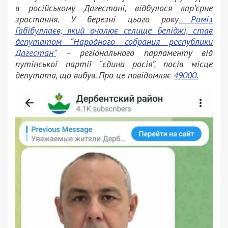
в російському Дагестані, відбулося кар’єрне
зростання.
У березні цього року
Раміз
Габібуллаєв, який очолює селище Беліджі, став
депутатом “Народного собрания республики
Дагестан”
– регіонального парламенту від
путінської партії “єдина росія”, посів місце
депутата, що вибув. Про це повідомляє
49000.