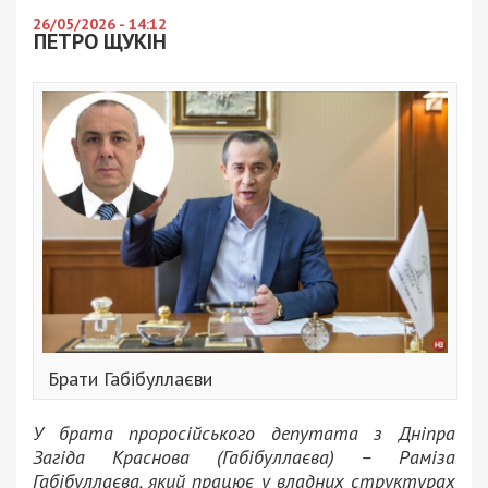
26/05/2026 - 14:12
ПЕТРО ЩУКІН
Брати Габібуллаєви
У брата проросійського депутата з Дніпра
Загіда Краснова (Габібуллаєва) – Раміза
Габібуллаєва, який працює у владних структурах