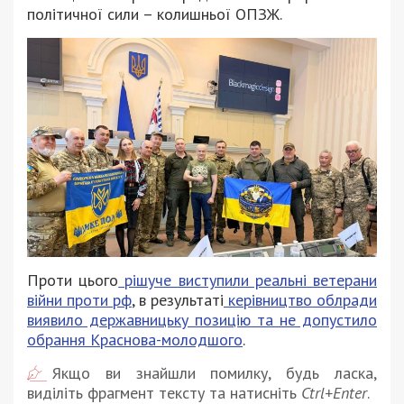
політичної сили – колишньої ОПЗЖ.
Проти цього
рішуче виступили реальні ветерани
війни проти рф
, в результаті
керівництво облради
виявило державницьку позицію та не допустило
обрання Краснова-молодшого
.
Якщо ви знайшли помилку, будь ласка,
виділіть фрагмент тексту та натисніть
Ctrl+Enter
.