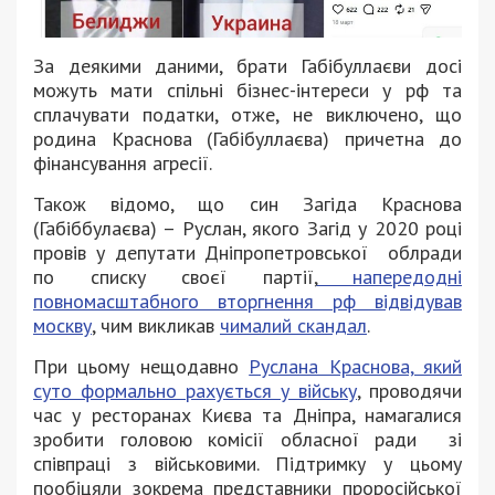
За деякими даними, брати Габібуллаєви досі
можуть мати спільні бізнес-інтереси у рф та
сплачувати податки, отже, не виключено, що
родина Краснова (Габібуллаєва) причетна до
фінансування агресії.
Також відомо, що син Загіда Краснова
(Габіббулаєва) – Руслан, якого Загід у 2020 році
провів у депутати Дніпропетровської облради
по списку своєї партії,
напередодні
повномасштабного вторгнення рф відвідував
москву
, чим викликав
чималий скандал
.
При цьому нещодавно
Руслана Краснова, який
суто формально рахується у війську
, проводячи
час у ресторанах Києва та Дніпра, намагалися
зробити головою комісії обласної ради зі
співпраці з військовими. Підтримку у цьому
пообіцяли зокрема представники проросійської