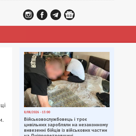
ці
8/08/2026 - 13:00
и.
Військовослужбовець і троє
цивільних заробляли на незаконному
вивезенні бійців із військових частин
на Дніпропетровщині