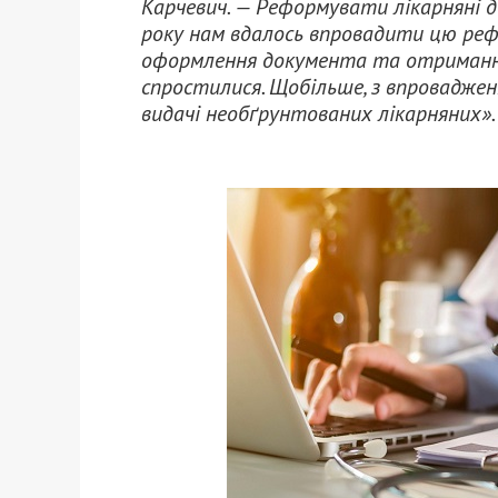
Карчевич. — Реформувати лікарняні д
року нам вдалось впровадити цю рефо
оформлення документа та отримання
спростилися. Щобільше, з впроваджен
видачі необґрунтованих лікарняних».