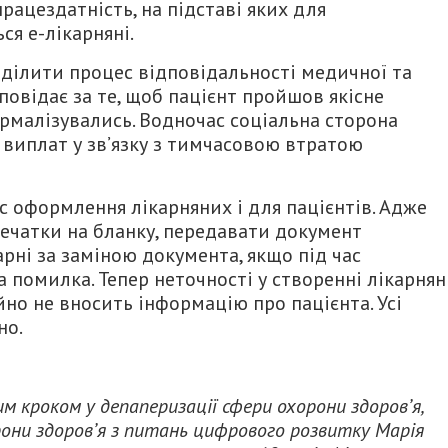
ацездатність, на підставі яких для
я е-лікарняні.
зділити процес відповідальності медичної та
дповідає за те, щоб пацієнт пройшов якісне
ормалізувались. Водночас соціальна сторона
 виплат у зв’язку з тимчасовою втратою
 оформлення лікарняних і для пацієнтів. Адже
печатки на бланку, передавати документ
рні за заміною документа, якщо під час
помилка. Тепер неточності у створенні лікарня
йно не вносить інформацію про пацієнта. Усі
но.
м кроком у депаперизації сфери охорони здоров’я,
рони здоров’я з питань цифрового розвитку Марія