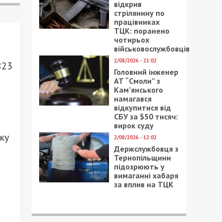
відкрив
стрілянину по
працівниках
ТЦК: поранено
чотирьох
військовослужбовців
2/08/2026 - 21:02
823
Головний інженер
АТ “Смоли” з
Кам’янського
намагався
відкупитися від
СБУ за $50 тисяч:
вирок суду
ку
2/08/2026 - 12:02
Держслужбовця з
Тернопільщини
підозрюють у
вимаганні хабаря
за вплив на ТЦК