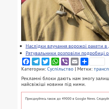
Наслідки влучання ворожої ракети в
Рятувальники розповіли подробиці об
Facebook
Telegram
Twitter
WhatsApp
Viber
Email
Поділ
Категории:
Суспільство
| Метки:
трансп
Рекламні блоки дають нам змогу залиш
найсвіжіші новини під ними.
Приєднуйтесь також до 49000 в Google News. Слідкуйт