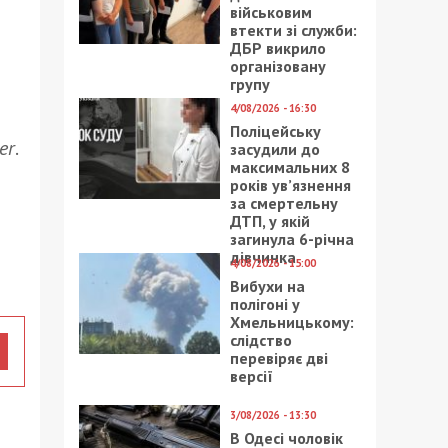
військовим
втекти зі служби:
ДБР викрило
організовану
групу
4/08/2026 - 16:30
Поліцейську
er
.
засудили до
максимальних 8
років ув’язнення
за смертельну
ДТП, у якій
загинула 6-річна
дівчинка
4/08/2026 - 15:00
Вибухи на
полігоні у
Хмельницькому:
слідство
перевіряє дві
версії
3/08/2026 - 13:30
В Одесі чоловік