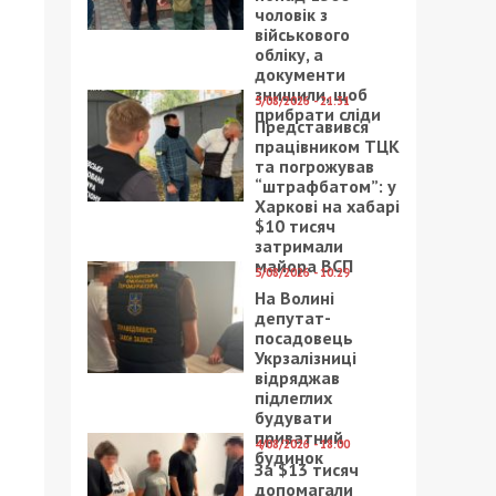
чоловік з
військового
обліку, а
документи
знищили, щоб
5/08/2026 - 21:31
прибрати сліди
Представився
працівником ТЦК
та погрожував
“штрафбатом”: у
Харкові на хабарі
$10 тисяч
затримали
майора ВСП
5/08/2026 - 10:29
На Волині
депутат-
посадовець
Укрзалізниці
відряджав
підлеглих
будувати
приватний
4/08/2026 - 18:00
будинок
За $13 тисяч
допомагали