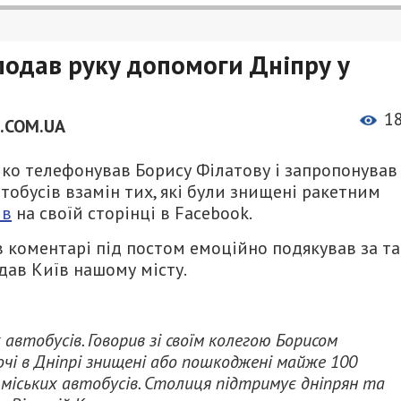
подав руку допомоги Дніпру у
1
.COM.UA
чко телефонував Борису Філатову і запропонував
тобусів взамін тих, які були знищені ракетним
ив
на своїй сторінці в Facebook.
 коментарі під постом емоційно подякував за та
адав Київ нашому місту.
автобусів. Говорив зі своїм колегою Борисом
очі в Дніпрі знищені або пошкоджені майже 100
міських автобусів. Столиця підтримує дніпрян та