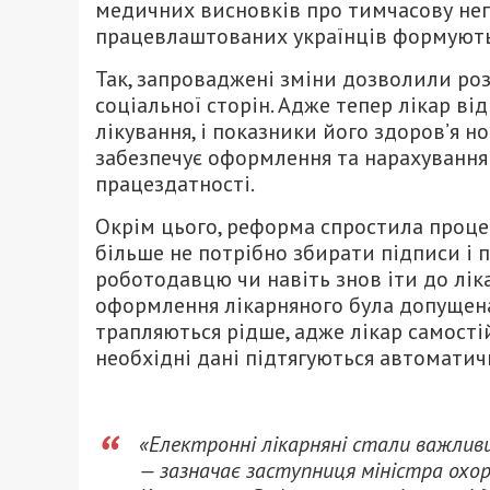
медичних висновків про тимчасову непр
працевлаштованих українців формуютьс
Так, запроваджені зміни дозволили ро
соціальної сторін. Адже тепер лікар ві
лікування, і показники його здоров’я н
забезпечує оформлення та нарахування
працездатності.
Окрім цього, реформа спростила процес
більше не потрібно збирати підписи і 
роботодавцю чи навіть знов іти до ліка
оформлення лікарняного була допущена 
трапляються рідше, адже лікар самості
необхідні дані підтягуються автоматич
«Електронні лікарняні стали важливи
— зазначає заступниця міністра охо