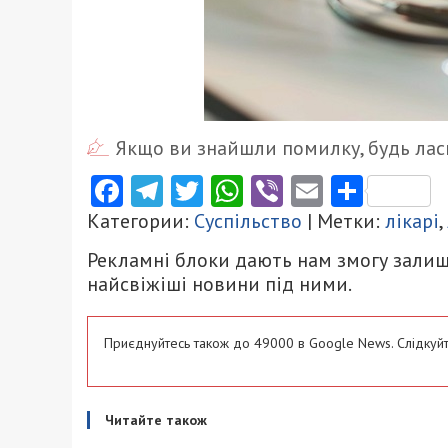
Якщо ви знайшли помилку, будь ласк
Facebook
Telegram
Twitter
WhatsApp
Viber
Email
Поділ
Категории:
Суспільство
| Метки:
лікарі
,
Рекламні блоки дають нам змогу залиш
найсвіжіші новини під ними.
Приєднуйтесь також до 49000 в Google News. Слідкуйт
Читайте також