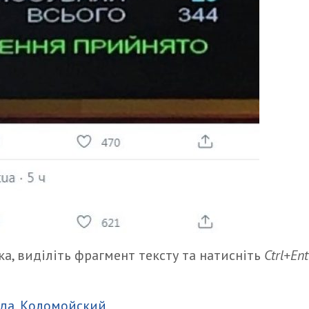
а, виділіть фрагмент тексту та натисніть
Ctrl+Ent
итися
ада
,
Коломойский