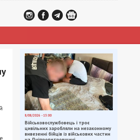
му
й
8/08/2026 - 13:00
Військовослужбовець і троє
цивільних заробляли на незаконному
вивезенні бійців із військових частин
е
на Дніпропетровщині