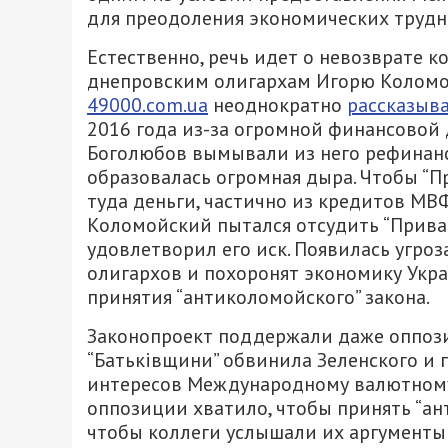
для преодоления экономических трудн
Естественно, речь идет о невозврате 
днепровским олигархам Игорю Коломой
49000.com.ua
неоднократно
рассказыв
2016 года из-за огромной финансовой 
Боголюбов вымывали из него рефинанс 
образовалась огромная дыра. Чтобы “Пр
туда деньги, частично из кредитов МВ
Коломойский пытался отсудить “Прива
удовлетворил его иск. Появилась угро
олигархов и похоронят экономику Укра
принятия “антиколомойского” закона.
Законопроект поддержали даже оппозиц
“Батьківщини” обвинила Зеленского и
интересов Международному валютному ф
оппозиции хватило, чтобы принять “ант
чтобы коллеги услышали их аргументы