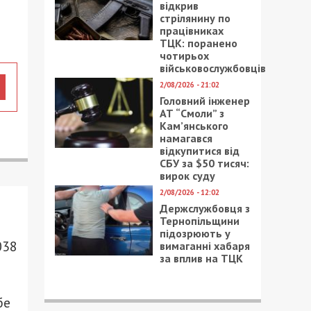
відкрив
стрілянину по
працівниках
ТЦК: поранено
чотирьох
військовослужбовців
2/08/2026 - 21:02
Головний інженер
АТ “Смоли” з
Кам’янського
намагався
відкупитися від
СБУ за $50 тисяч:
вирок суду
2/08/2026 - 12:02
Держслужбовця з
Тернопільщини
підозрюють у
038
вимаганні хабаря
за вплив на ТЦК
бе