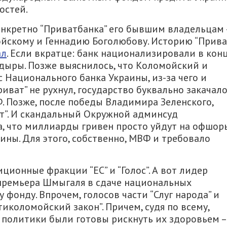
остей.
конкретно “Приватбанка” его бывшим владельцам 
скому и Геннадию Боголюбову. Историю “Прива
ал
. Если вкратце: банк национализировали в кон
дыры. Позже выяснилось, что Коломойский и
Национального банка Украины, из-за чего и
иват” не рухнул, государство буквально закачал
Ф. Позже, после победы Владимира Зеленского,
т”. И скандальный Окружной админсуд
за, что миллиарды гривен просто уйдут на офшор
ины. Для этого, собственно, МВФ и требовало
ионные фракции “ЕС” и “Голос”. А вот лидер
 премьера Шмыгаля в сдаче национальных
онду. Впрочем, голосов части “Слуг народа” и
иколомойский закон”. Причем, судя по всему,
 политики были готовы рискнуть их здоровьем –