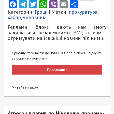
Facebook
Telegram
Twitter
WhatsApp
Viber
Email
Поділити
Категории:
Гроші
| Метки:
прокуратура
,
хабар
,
чиновник
Рекламні блоки дають нам змогу
залишатися незалежними ЗМІ, а вам -
отримувати найсвіжіші новини під ними.
Приєднуйтесь також до 49000 в Google News. Слідкуйте
за останніми новинами!
Приєднатися
Читайте також
Агресор вдарив по Нікополю дронами-