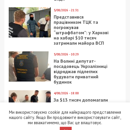
5/08/2026 - 21:31
Представився
працівником ТЦК та
погрожував
“штрафбатом”: у Харкові
на хабарі $10 тисяч
затримали майора ВСП
5/08/2026 - 10:29
На Волині депутат-
посадовець Укрзалізниці
відряджав підлеглих
будувати приватний
будинок
4/08/2026 - 18:00
За $13 тисяч допомагали
військовим втекти зі
служби: ДБР викрило
Ми використовуємо cookie для найкращого представлення
організовану групу
нашого сайту. Якщо Ви продовжите використовувати сайт,
ми вважатимемо, що Вас це влаштовує.
4/08/2026 - 16:30