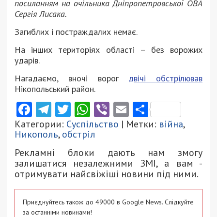
посиланням на очільника Дніпропетровської ОВА
Сергія Лисака.
Загиблих і постраждалих немає.
На інших територіях області – без ворожих
ударів.
Нагадаємо, вночі ворог
двічі обстрілював
Нікопольський район.
Facebook
Telegram
Twitter
WhatsApp
Viber
Email
Поділити
Категории:
Суспільство
| Метки:
війна
,
Никополь
,
обстріл
Рекламні блоки дають нам змогу
залишатися незалежними ЗМІ, а вам -
отримувати найсвіжіші новини під ними.
Приєднуйтесь також до 49000 в Google News. Слідкуйте
за останніми новинами!