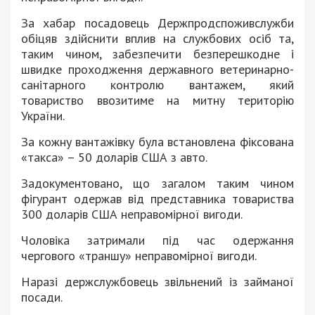
За хабар посадовець Держпродспоживслужби
обіцяв здійснити вплив на службових осіб та,
таким чином, забезпечити безперешкодне і
швидке проходження державного ветеринарно-
санітарного контролю вантажем, який
товариство ввозитиме на митну територію
України.
За кожну вантажівку була встановлена фіксована
«такса» – 50 доларів США з авто.
Задокументовано, що загалом таким чином
фігурант одержав від представника товариства
300 доларів США неправомірної вигоди.
Чоловіка затримали під час одержання
чергового «траншу» неправомірної вигоди.
Наразі держслужбовець звільнений із займаної
посади.