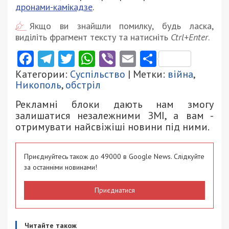
дронами-камікадзе
.
Якщо ви знайшли помилку, будь ласка,
виділіть фрагмент тексту та натисніть
Ctrl+Enter
.
Facebook
Telegram
Twitter
WhatsApp
Viber
Email
Поділити
Категории:
Суспільство
| Метки:
війна
,
Никополь
,
обстріл
Рекламні блоки дають нам змогу
залишатися незалежними ЗМІ, а вам -
отримувати найсвіжіші новини під ними.
Приєднуйтесь також до 49000 в Google News. Слідкуйте
за останніми новинами!
Приєднатися
Читайте також