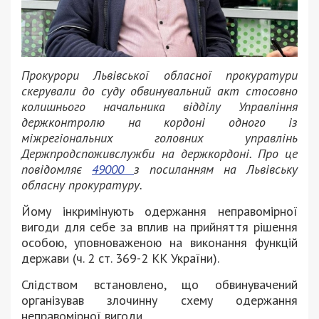
Прокурори Львівської обласної прокуратури
скерували до суду обвинувальний акт стосовно
колишнього начальника відділу Управління
держконтролю на кордоні одного із
міжрегіональних головних управлінь
Держпродспоживслужби на держкордоні. Про це
повідомляє
49000
з посиланням на Львівську
обласну прокуратуру.
Йому інкримінують одержання неправомірної
вигоди для себе за вплив на прийняття рішення
особою, уповноваженою на виконання функцій
держави (ч. 2 ст. 369-2 КК України).
Слідством встановлено, що обвинувачений
організував злочинну схему одержання
неправомірної вигоди.