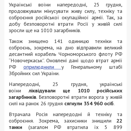
Українські воїни напередодні, 25 грудня,
продовжували мінусувати живу силу, техніку та
озброєння російської окупаційної армії. Так, за
добу безповоротні втрати Росії у живій силі
зросли ще на 1010 загарбників.
Також знищено 141 одиницю техніки та
озброєнь, зокрема, на дно відправили великий
десантний корабель Чорноморського флоту РФ
“Новочеркаськ”. Оновлені дані щодо втрат армії
РФ
оприлюднили
у Генеральному штабі
Збройних сил України.
Напередодні, 25 грудня, українські
воїни
ліквідували ще 1010 російських
загарбників
. Безповоротні втрати ворога у живій
силі на ранок 26 грудня
сягнули 354 960 осіб
.
Втрачала Росія напередодні й техніку та
озброєння. Зокрема, захисники знищили
22
танки
(загалом РФ втратила їх 5 899