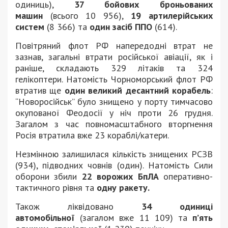
одиниць),
37 бойових броньованих
машин
(всього 10 956),
19 артилерійських
систем
(8 366) та
один засіб ППО
(614).
Повітряний флот РФ напередодні втрат не
зазнав, загальні втрати російської авіації, як і
раніше, складають 329 літаків та 324
гелікоптери. Натомість Чорноморський флот РФ
втратив ще
один великий десантний корабель
:
“Новоросійськ” було знищено у порту тимчасово
окупованої Феодосії у ніч проти 26 грудня.
Загалом з час повномасштабного вторгнення
Росія втратила вже 23 кораблі/катери.
Незмінною залишилася кількість знищених РСЗВ
(934), підводних човнів (один). Натомість Сили
оборони збили
22 ворожих БпЛА
оперативно-
тактичного рівня та
одну ракету.
Також ліквідовано
34 одиниці
автомобільної
(загалом вже 11 109) та
п’ять