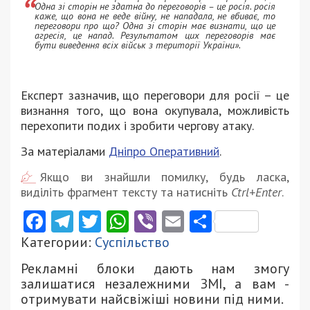
Одна зі сторін не здатна до переговорів – це росія. росія
каже, що вона не веде війну, не нападала, не вбиває, то
переговори про що? Одна зі сторін має визнати, що це
агресія, це напад. Результатом цих переговорів має
бути виведення всіх військ з території України».
Експерт зазначив, що переговори для росії – це
визнання того, що вона окупувала, можливість
перехопити подих і зробити чергову атаку.
За матеріалами
Дніпро Оперативний
.
Якщо ви знайшли помилку, будь ласка,
виділіть фрагмент тексту та натисніть
Ctrl+Enter
.
Facebook
Telegram
Twitter
WhatsApp
Viber
Email
Поділити
Категории:
Суспільство
Рекламні блоки дають нам змогу
залишатися незалежними ЗМІ, а вам -
отримувати найсвіжіші новини під ними.