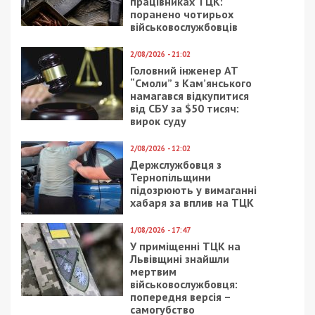
працівниках ТЦК:
поранено чотирьох
військовослужбовців
2/08/2026 - 21:02
Головний інженер АТ
“Смоли” з Кам’янського
намагався відкупитися
від СБУ за $50 тисяч:
вирок суду
2/08/2026 - 12:02
Держслужбовця з
Тернопільщини
підозрюють у вимаганні
хабаря за вплив на ТЦК
1/08/2026 - 17:47
У приміщенні ТЦК на
Львівщині знайшли
мертвим
військовослужбовця:
попередня версія –
самогубство