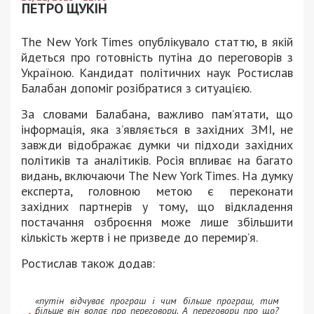
ПЕТРО ЩУКІН
The New York Times опублікувало статтю, в якій
йдеться про готовність путіна до переговорів з
Україною. Кандидат політичних наук Ростислав
Балабан допоміг розібратися з ситуацією.
За словами Балабана, важливо пам’ятати, що
інформація, яка з’являється в західних ЗМІ, не
завжди відображає думки чи підходи західних
політиків та аналітиків. Росія впливає на багато
видань, включаючи The New York Times. На думку
експерта, головною метою є переконати
західних партнерів у тому, що відкладення
постачання озброєння може лише збільшити
кількість жертв і не призведе до перемир’я.
Ростислав також додав:
«путін відчуває програш і чим більше програш, тим
більше він волає про переговори. А переговори про що?