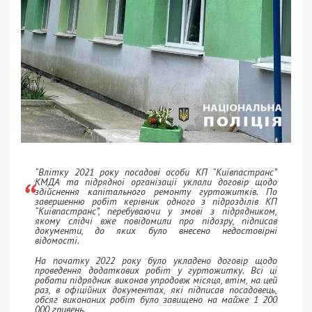
“Влітку 2021 року посадові особи КП “Київпастранс”
КМДА та підрядної організації уклали договір щодо
здійснення капітального ремонту гуртожитків. По
завершенню робіт керівник одного з підрозділів КП
“Київпастранс”, перебуваючи у змові з підрядником,
якому слідчі вже повідомили про підозру, підписав
документи, до яких було внесено недостовірні
відомості.
На початку 2022 року було укладено договір щодо
проведення додаткових робіт у гуртожитку. Всі ці
роботи підрядник виконав упродовж місяця, втім, на цей
раз, в офіційних документах, які підписав посадовець,
обсяг виконаних робіт було завищено на майже 1 200
000 гривень.