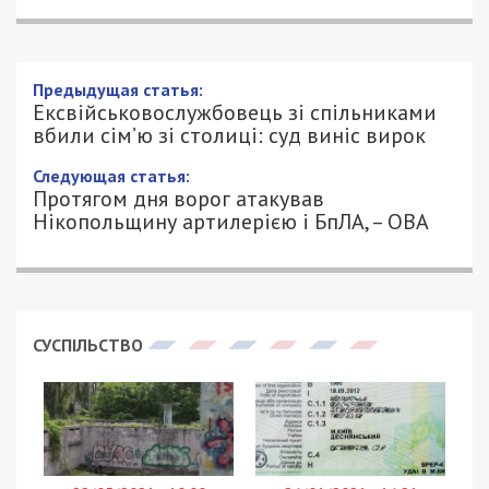
Ексвійськовослужбовець зі
спільниками вбили сім’ю зі столиці: суд
виніс вирок
8/01/2025 - 17:01
ПЕТРО ЩУКІН - СПЕЦИАЛЬНО ДЛЯ
740
49000.COM.UA