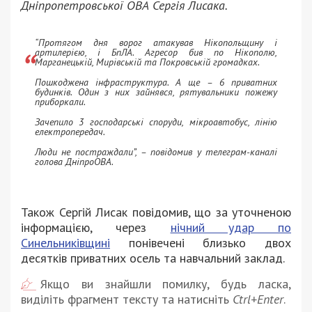
Дніпропетровської ОВА Сергія Лисака.
“Протягом дня ворог атакував Нікопольщину і
артилерією, і БпЛА. Агресор бив по Нікополю,
Марганецькій, Мирівській та Покровській громадках.
Пошкоджена інфраструктура. А ще – 6 приватних
будинків. Один з них зайнявся, рятувальники пожежу
приборкали.
Зачепило 3 господарські споруди, мікроавтобус, лінію
електропередач.
Люди не постраждали”, – повідомив у телеграм-каналі
голова ДніпроОВА.
Також Сергій Лисак повідомив, що за уточненою
інформацією, через
нічний удар по
Синельниківщині
понівечені близько двох
десятків приватних осель та навчальний заклад.
Якщо ви знайшли помилку, будь ласка,
виділіть фрагмент тексту та натисніть
Ctrl+Enter
.