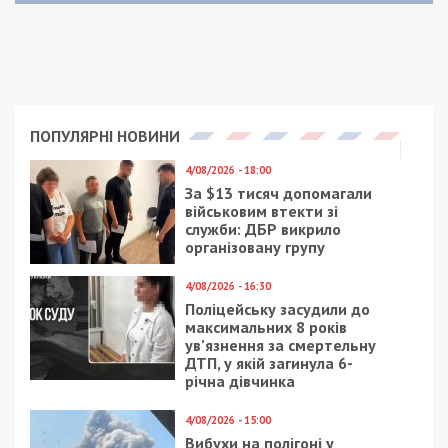
Учасників банди засуджено до довічного