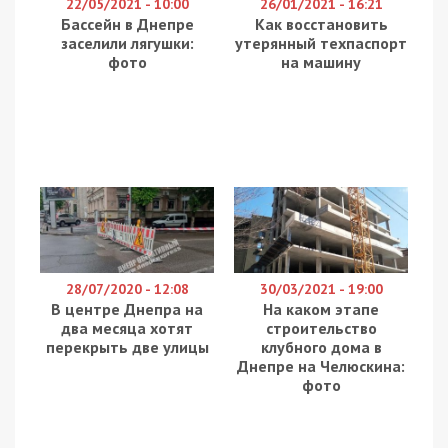
На Чернігівщині ексвійськовослужбовця та двох
цивільних осіб визнано винними в умисному
вбивстві двох людей та малолітньої дитини,
бандитизмі, незаконному поводженні зі зброєю,
незаконному заволодінні транспортним засобом,
умисному знищенні майна (ст. 115, ст. 257, ст.
263, ст. 289, ст. 194 КК України). Двох
співучасників також визнано винними у
зберіганні наркотичних засобів у великих
розмірах (ст. 309 КК України). Про це повідомляє
49000
з посиланням на Офіс Генпрокурора.
“Прокурори у суді довели, що колишній
військовослужбовець організував озброєну злочинну
групу, до якої залучив двох цивільних осіб – чоловіка та
жінку.