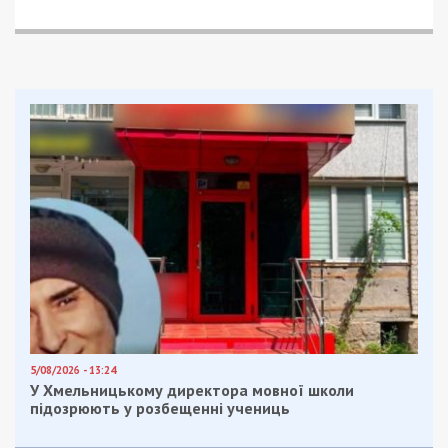
У травні 2023 року організатор запропонував
знайомому чоловіку з м. Києва купити в нього автівку.
Місцем зустрічі для цього він визначив непрацюючу
заправну станцію на Чернігівщині.
Потерпілий приїхав туди з Києва разом зі своєю сім’єю
– дружиною та малолітнім сином.
Готуючись до вчинення злочину, учасники банди
замінили номерні знаки на автомобілі, взяли з собою
вогнепальну зброю з бойовими припасами, лопату та
вирушили на зустріч.
Біля лісопосадки вони розстріляли автівку з усією
родиною та заволоділи їхнім майном. Щоб приховати
сліди злочину, засуджені закопали тіла подружжя і
їхнього 4-річного сина неподалік та підпалили їх
транспортний засіб.
Викрадені кошти у сумі 6 тис доларів США учасники
банди розподілили між собою”, – повідомляє Офіс
Генпрокурора.
Вже наступного дня після вчинення злочинів всіх
учасників банди затримали правоохоронці. На
вирок суду вони очікували під вартою.