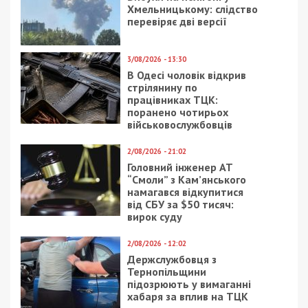
позбавлення волі з конфіскацією майна. Також
вони мають відшкодувати рідним загиблих 30
млн грн моральної шкоди.
Нагадаємо, раніше ми повідомляли про те, що
рейдер
намагався із СІЗО замовити вбивство
свідка.
Facebook
Telegram
Twitter
WhatsApp
Viber
Email
Поділити
Категории:
Топ
| Метки:
вбивство
,
вирок
,
розслідування
Рекламні блоки дають нам змогу
залишатися незалежними ЗМІ, а вам -
отримувати найсвіжіші новини під ними.
Приєднуйтесь також до 49000 в Google News. Слідкуйте
за останніми новинами!
Приєднатися