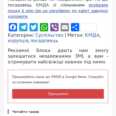
посадовець КМДА зі спільниками
розікрали
понад 6 млн грн на закупівлях до карет швидкої
допомоги.
Facebook
Telegram
Twitter
WhatsApp
Viber
Email
Поділити
Категории:
Суспільство
| Метки:
КМДА
,
корупція
,
посадовець
Рекламні блоки дають нам змогу
залишатися незалежними ЗМІ, а вам -
отримувати найсвіжіші новини під ними.
Приєднуйтесь також до 49000 в Google News. Слідкуйте
за останніми новинами!
Приєднатися
Читайте також