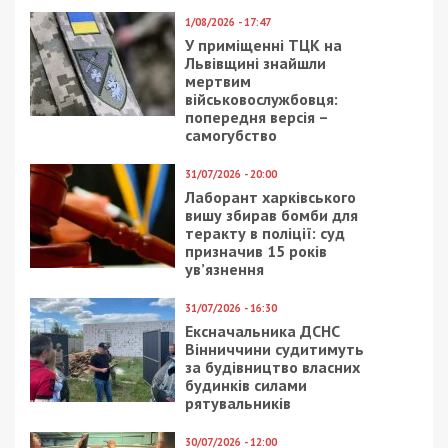
Читайте також
Предыдущая статья:
Командир взводу охорони Вінницького
РТЦК “погорів” на хабарі
Следующая статья:
Розтрата понад 1,8 млн грн на ремонті
гуртожитку КП “Київпастранс”: оголошено
підозру посадовцю підприємства
СУСПІЛЬСТВО