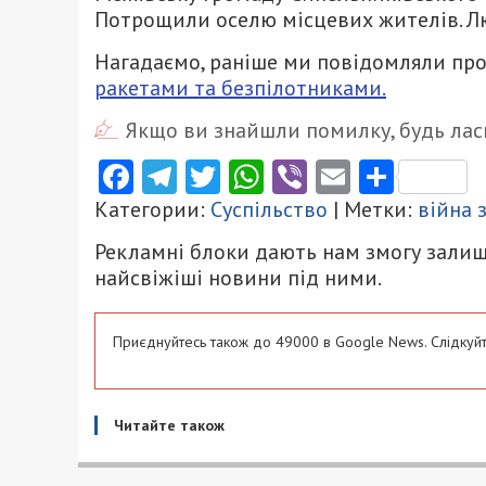
Потрощили оселю місцевих жителів. Л
Нагадаємо, раніше ми повідомляли про
ракетами та безпілотниками.
Якщо ви знайшли помилку, будь ласк
Facebook
Telegram
Twitter
WhatsApp
Viber
Email
Поділ
Категории:
Суспільство
| Метки:
війна 
Рекламні блоки дають нам змогу залиш
найсвіжіші новини під ними.
Приєднуйтесь також до 49000 в Google News. Слідкуйт
Читайте також