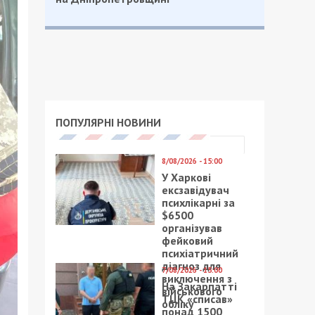
ПОПУЛЯРНІ НОВИНИ
8/08/2026 - 15:00
У Харкові
ексзавідувач
психлікарні за
$6500
організував
фейковий
психіатричний
діагноз для
7/08/2026 - 15:00
виключення з
На Закарпатті
військового
ТЦК «списав»
обліку
понад 1500