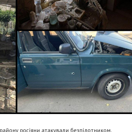
району росіяни атакували безпілотником.