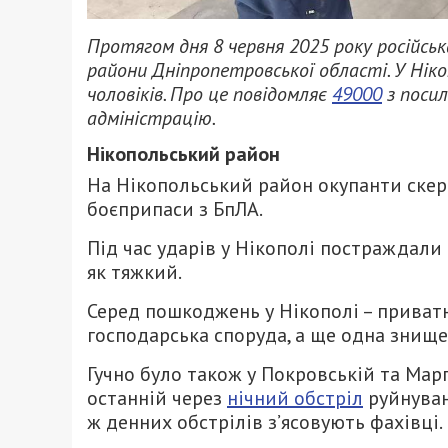
Протягом дня 8 червня 2025 року російськ
райони Дніпропетровської області. У Нік
чоловіків. Про це повідомляє
49000
з посил
адміністрацію.
Нікопольський район
На Нікопольський район окупанти скер
боєприпаси з БпЛА.
Під час ударів у Нікополі постраждали
як тяжкий.
Серед пошкоджень у Нікополі – приватн
господарська споруда, а ще одна знище
Гучно було також у Покровській та Мар
останній через
нічний обстріл
руйнуван
ж денних обстрілів з’ясовують фахівці.