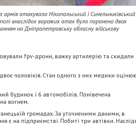
а армія атакувала Нікопольський і Синельниківський
ополі внаслідок ворожих атак було поранено двох
анням на Дніпропетровську обласну військову
овували fpv-дрони, важку артилерію та скидали
 двоє чоловіків. Стан одного з них медики оціню
ий будинок і 6 автомобілів. Понівечена
на вогнем.
ганецькій громадах. За уточненими даними, в
ня є на підприємстві. Побиті три автівки. Наслід