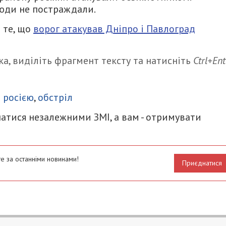
юди не постраждали.
 те, що
ворог атакував Дніпро і Павлоград
а, виділіть фрагмент тексту та натисніть
Ctrl+Ent
итися
з росією
,
обстріл
атися незалежними ЗМІ, а вам - отримувати
е за останніми новинами!
Приєднатися