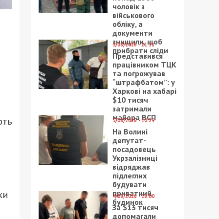
чоловік з
військового
обліку, а
документи
знищили, щоб
5/08/2026 - 21:31
прибрати сліди
Представився
працівником ТЦК
та погрожував
“штрафбатом”: у
Харкові на хабарі
$10 тисяч
затримали
майора ВСП
ють
5/08/2026 - 10:29
На Волині
депутат-
посадовець
Укрзалізниці
відряджав
підлеглих
будувати
ки
приватний
4/08/2026 - 18:00
будинок
За $13 тисяч
допомагали