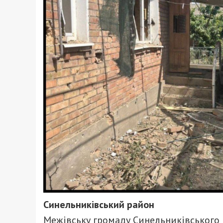
Синельниківський район
Межівську громаду Синельниківського 