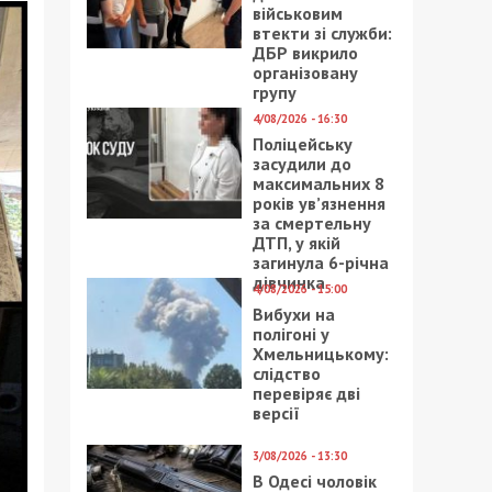
військовим
втекти зі служби:
ДБР викрило
організовану
групу
4/08/2026 - 16:30
Поліцейську
засудили до
максимальних 8
років ув’язнення
за смертельну
ДТП, у якій
загинула 6-річна
дівчинка
4/08/2026 - 15:00
Вибухи на
полігоні у
Хмельницькому:
слідство
перевіряє дві
версії
3/08/2026 - 13:30
В Одесі чоловік