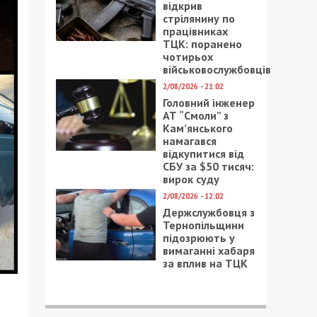
відкрив
стрілянину по
працівниках
ТЦК: поранено
чотирьох
військовослужбовців
2/08/2026 - 21:02
Головний інженер
АТ “Смоли” з
Кам’янського
намагався
відкупитися від
СБУ за $50 тисяч:
вирок суду
2/08/2026 - 12:02
Держслужбовця з
Тернопільщини
підозрюють у
вимаганні хабаря
за вплив на ТЦК