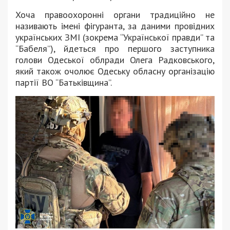
Хоча правоохоронні органи традиційно не
називають імені фігуранта, за даними провідних
українських ЗМІ (зокрема “Української правди” та
“Бабеля”), йдеться про першого заступника
голови Одеської облради Олега Радковського,
який також очолює Одеську обласну організацію
партії ВО “Батьківщина”.