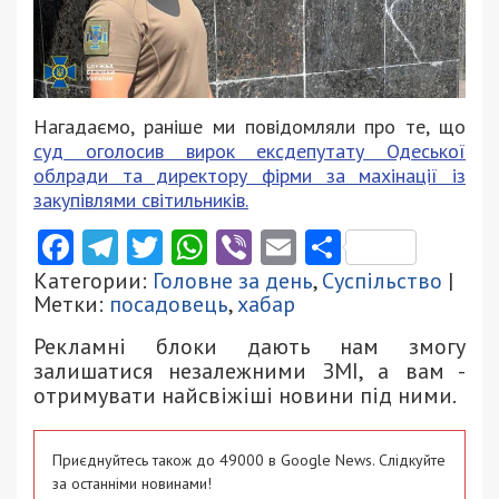
Нагадаємо, раніше ми повідомляли про те, що
суд оголосив вирок ексдепутату Одеської
облради та директору фірми за махінації із
закупівлями світильників.
Facebook
Telegram
Twitter
WhatsApp
Viber
Email
Поділити
Категории:
Головне за день
,
Суспільство
|
Метки:
посадовець
,
хабар
Рекламні блоки дають нам змогу
залишатися незалежними ЗМІ, а вам -
отримувати найсвіжіші новини під ними.
Приєднуйтесь також до 49000 в Google News. Слідкуйте
за останніми новинами!