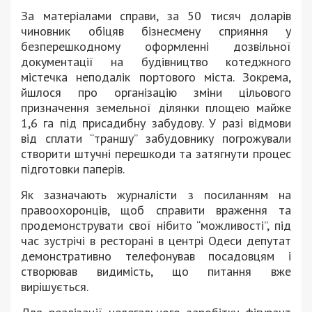
За матеріалами справи, за 50 тисяч доларів
чиновник обіцяв бізнесмену сприяння у
безперешкодному оформленні дозвільної
документації на будівництво котеджного
містечка неподалік портового міста. Зокрема,
йшлося про організацію зміни цільового
призначення земельної ділянки площею майже
1,6 га під присадибну забудову. У разі відмови
від сплати “траншу” забудовнику погрожували
створити штучні перешкоди та затягнути процес
підготовки паперів.
Як зазначають журналісти з посиланням на
правоохоронців, щоб справити враження та
продемонструвати свої нібито “можливості”, під
час зустрічі в ресторані в центрі Одеси депутат
демонстративно телефонував посадовцям і
створював видимість, що питання вже
вирішується.