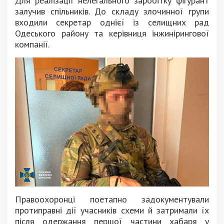
Для реалізації нелегального заробітку фігурант
залучив спільників. До складу злочинної групи
входили секретар однієї із селищних рад
Одеського району та керівниця інжинірингової
компанії.
Правоохоронці поетапно задокументували
протиправні дії учасників схеми й затримали їх
після одержання першої частини хабаря у