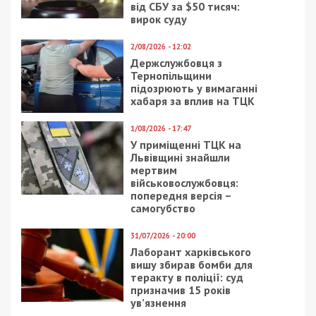
Нагадаємо, раніше ми повідомляли про те, що
посадовиця Інституту ветеринарної медицини
НААН 7 років платила зарплату знайомій, яка не
з’являлася на роботі.
Facebook
Telegram
Twitter
WhatsApp
Viber
Email
Поділити
Категории:
Головне за день
,
Суспільство
|
Метки:
посадовиця
,
хабар
Рекламні блоки дають нам змогу
залишатися незалежними ЗМІ, а вам -
отримувати найсвіжіші новини під ними.