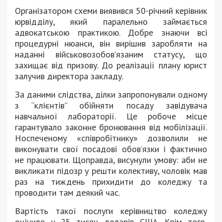
Організатором схеми виявився 50-річний керівник
юрвідділу, який паралельно займається
адвокатською практикою. Добре знаючи всі
процедурні нюанси, він вирішив заробляти на
наданні військовозобов’язаним статусу, що
захищає від призову. До реалізації плану юрист
залучив директора закладу.
За даними слідства, ділки запропонували одному
з “клієнтів” обійняти посаду завідувача
навчальної лабораторії. Це робоче місце
гарантувало законне бронювання від мобілізації.
Носпеченому «співробітнику» дозволили не
виконувати свої посадові обов’язки і фактично
не працювати. Щоправда, висунули умову: аби не
викликати підозр у решти колективу, чоловік мав
раз на тиждень прихидити до коледжу та
проводити там деякий час.
Вартість такої послуги керівництво коледжу
оцінило у 25 тисяч доларів США. Крім того,