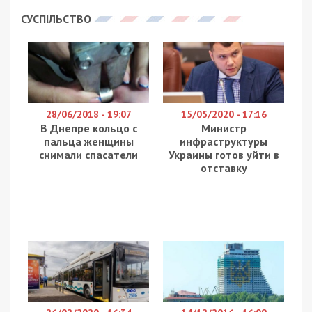
Головне управління внутрішньої безпеки СБУ та
Офіс Генерального прокурора ліквідували
корупційну схему в Торгово-промисловій палаті
України (ТППУ). Правоохоронці затримали
радницю з правових питань установи та її сина,
які намагалися отримати 100 тисяч євро хабаря
від представника вітчизняного оборонного
підприємства. Про це повідомляє
49000.
Конфліктна ситуація виникла в червні 2026 року,
коли внаслідок повітряної атаки російських
військ спалахнула пожежа на складах компанії-