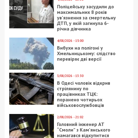
Під час санкціонованих обшуків за місцями
роботи та проживання фігурантів правоохоронці
вилучили докази протиправних дій.
Наразі посадовиці ТППУ та її сину повідомлено
про підозру за ч. 5 ст. 27, ч. 3 ст. 368-3
Кримінального кодексу України (пособництво у
підкупі службової особи юридичної особи
приватного права). Суд обрав обом запобіжний
захід у вигляді тримання під вартою. Слідчі дії
тривають для встановлення всіх осіб, які могли
бути причетними до цієї оборудки.