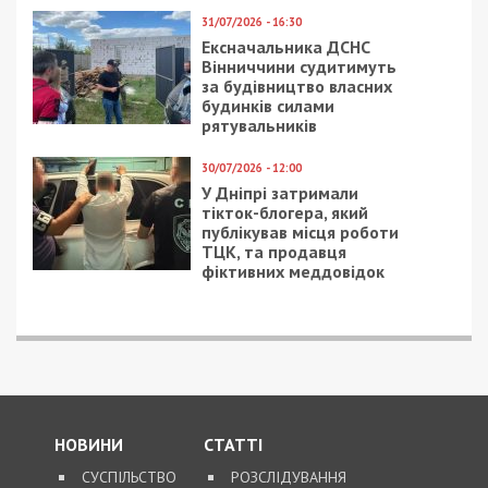
Приєднуйтесь також до 49000 в Google News. Слідкуйте
за останніми новинами!
Приєднатися
Читайте також
Предыдущая статья:
Привласнив гроші для ЗСУ: голову
громадської організації з Вараша
підозрюють у розтраті понад 9 млн грн
Следующая статья:
Вимагав $50 тисяч у забудовника: СБУ
викрила на корупційній схемі заступника
голови Одеської облради