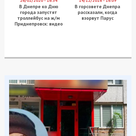
підрядника. Через руйнування об’єкта під
загрозою опинилося своєчасне виконання
державного замовлення на виробництво та
постачання бойових безпілотних систем для Сил
оборони України.
Аби офіційно підтвердити настання форс-
мажорних обставин і уникнути значних
штрафних санкцій за зрив термінів, керівництво
компанії звернулося до Торгово-промислової
палати за відповідним експертним висновком.
За даними слідства, радниця з правових питань
ТППУ вирішила скористатися ситуацією і почала
штучно затягувати розгляд офіційної заяви
підприємства. За підготовку позитивного
документа, який підтверджував неможливість
вчасного виконання контракту через обстріл,
посадовиця виставила рахунок у 100 тисяч євро.
Для мінімізації ризиків та ведення переговорів