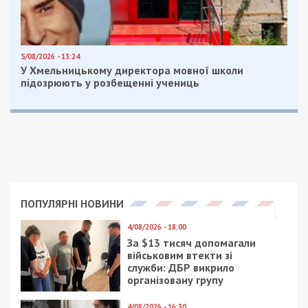
жінка залучила свого сина. Він виступав
посередником: зустрічався з представниками
оборонної компанії та координував процес
передачі грошей.
Правоохоронці задокументували кожен етап
протиправної діяльності спільників. Сина
посадовиці затримали «на гарячому» під час
отримання другого траншу хабаря у розмірі 50
тисяч євро.