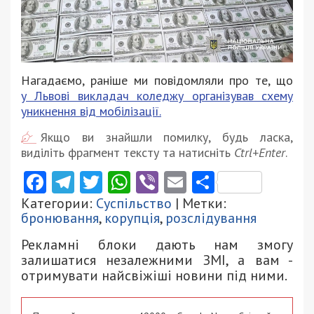
Нагадаємо, раніше ми повідомляли про те, що
у Львові викладач коледжу організував схему
уникнення від мобілізації.
Якщо ви знайшли помилку, будь ласка,
виділіть фрагмент тексту та натисніть
Ctrl+Enter
.
Facebook
Telegram
Twitter
WhatsApp
Viber
Email
Поділити
Категории:
Суспільство
| Метки:
бронювання
,
корупція
,
розслідування
Рекламні блоки дають нам змогу
залишатися незалежними ЗМІ, а вам -
отримувати найсвіжіші новини під ними.