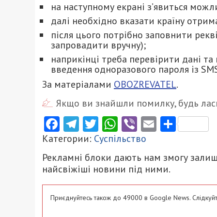
на наступному екрані з’явиться можл
далі необхідно вказати країну отрима
після цього потрібно заповнити рек
запровадити вручну);
наприкінці треба перевірити дані та
введення одноразового пароля із SMS
За матеріалами
OBOZREVATEL
.
Якщо ви знайшли помилку, будь ласк
Facebook
Telegram
Twitter
WhatsApp
Viber
Email
Поділ
Категории:
Суспільство
Рекламні блоки дають нам змогу залиш
найсвіжіші новини під ними.
Приєднуйтесь також до 49000 в Google News. Слідкуйт