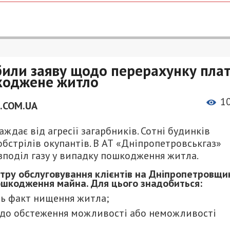
били заяву щодо перерахунку пла
шкоджене житло
1
.COM.UA
дає від агресії загарбників. Сотні будинків
бстрілів окупантів. В АТ «Дніпропетровськгаз»
озподіл газу у випадку пошкодження житла.
нтру обслуговування клієнтів на Дніпропетровщи
ошкодження майна. Для цього знадобиться:
ть факт нищення житла;
щодо обстеження можливості або неможливості