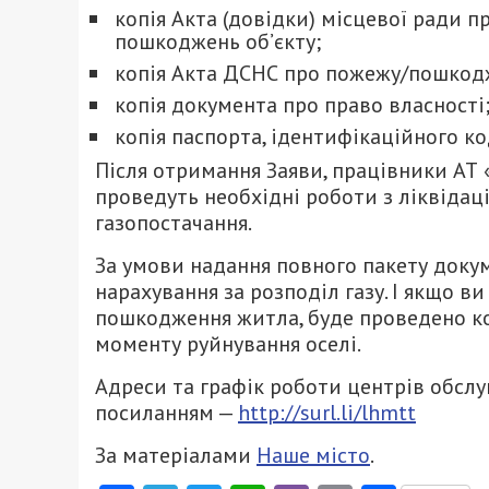
копія Акта (довідки) місцевої ради 
пошкоджень об’єкту;
копія Акта ДСНС про пожежу/пошкод
копія документа про право власності
копія паспорта, ідентифікаційного ко
Після отримання Заяви, працівники АТ
проведуть необхідні роботи з ліквідаці
газопостачання.
За умови надання повного пакету доку
нарахування за розподіл газу. І якщо в
пошкодження житла, буде проведено кор
моменту руйнування оселі.
Адреси та графік роботи центрів обслу
посиланням —
http://surl.li/lhmtt
За матеріалами
Наше місто
.