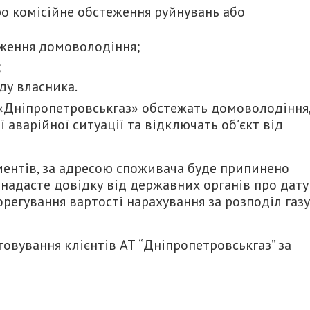
про комісійне обстеження руйнувань або
ження домоволодіння;
;
ду власника.
 «Дніпропетровськгаз» обстежать домоволодіння
ї аварійної ситуації та відключать об’єкт від
ментів, за адресою споживача буде припинено
и надасте довідку від державних органів про дату
егування вартості нарахування за розподіл газу
говування клієнтів АТ “Дніпропетровськгаз” за