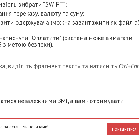
ивість вибрати “SWIFT”;
ння переказу, валюту та суму;
візити одержувача (можна завантажити як файл а
 натиснути “Оплатити” (система може вимагати
 з метою безпеки).
а, виділіть фрагмент тексту та натисніть
Ctrl+Ent
итися
атися незалежними ЗМІ, а вам - отримувати
е за останніми новинами!
Приєднатися