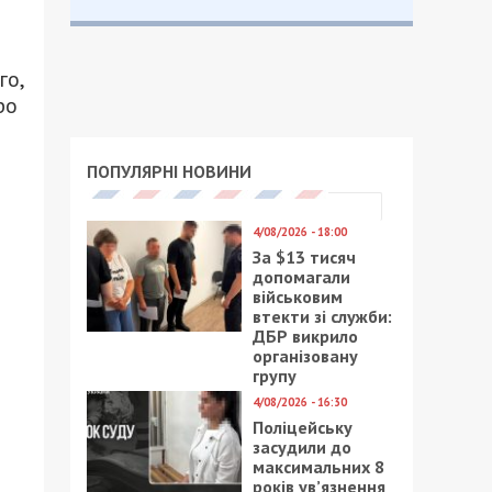
го,
ро
ПОПУЛЯРНІ НОВИНИ
4/08/2026 - 18:00
За $13 тисяч
допомагали
військовим
втекти зі служби:
ДБР викрило
організовану
групу
4/08/2026 - 16:30
Поліцейську
засудили до
максимальних 8
років ув’язнення