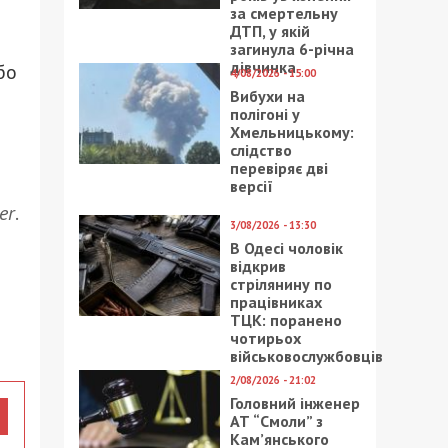
за смертельну
ДТП, у якій
загинула 6-річна
дівчинка
бо
4/08/2026 - 15:00
Вибухи на
полігоні у
Хмельницькому:
слідство
перевіряє дві
версії
er
.
3/08/2026 - 13:30
В Одесі чоловік
відкрив
стрілянину по
працівниках
ТЦК: поранено
чотирьох
військовослужбовців
2/08/2026 - 21:02
Головний інженер
АТ “Смоли” з
Кам’янського