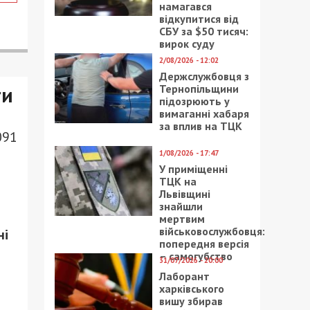
намагався
відкупитися від
СБУ за $50 тисяч:
вирок суду
2/08/2026 - 12:02
Держслужбовця з
Тернопільщини
ти
підозрюють у
вимаганні хабаря
за вплив на ТЦК
091
1/08/2026 - 17:47
У приміщенні
ТЦК на
Львівщині
знайшли
мертвим
військовослужбовця:
ні
попередня версія
– самогубство
31/07/2026 - 20:00
Лаборант
харківського
вишу збирав