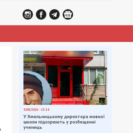
5/08/2026 - 13:24
У Хмельницькому директора мовної
школи підозрюють у розбещенні
учениць
А