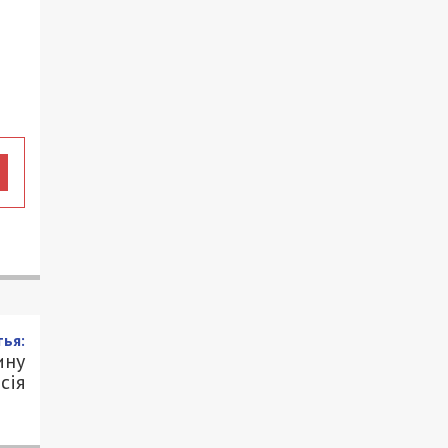
ья:
ину
сія