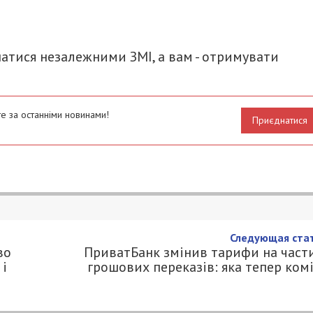
итися
атися незалежними ЗМІ, а вам - отримувати
е за останніми новинами!
Приєднатися
Следующая стат
во
ПриватБанк змінив тарифи на част
і
грошових переказів: яка тепер комі