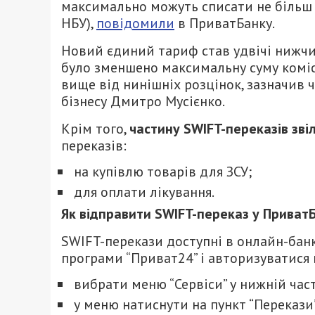
максимально можуть списати не більш н
НБУ),
повідомили
в ПриватБанку.
Новий єдиний тариф став удвічі нижчим 
було зменшено максимальну суму комісі
вище від нинішніх розцінок, зазначив 
бізнесу Дмитро Мусієнко.
Крім того,
частину SWIFT-переказів звіл
переказів:
на купівлю товарів для ЗСУ;
для оплати лікування.
Як відправити SWIFT-переказ у ПриватБ
SWIFT-перекази доступні в онлайн-банк
програми “Приват24” і авторизуватися в
вибрати меню “Сервіси” у нижній част
у меню натиснути на пункт “Перекази