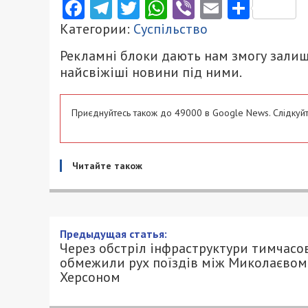
Facebook
Telegram
Twitter
WhatsApp
Viber
Email
Поділ
Категории:
Суспільство
Рекламні блоки дають нам змогу залиш
найсвіжіші новини під ними.
Приєднуйтесь також до 49000 в Google News. Слідкуйт
Читайте також
Предыдущая статья:
Через обстріл інфраструктури тимчасо
обмежили рух поїздів між Миколаєвом 
Херсоном