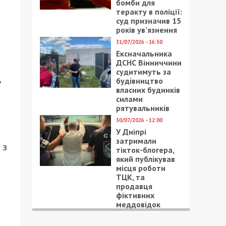
бомби для
теракту в поліції:
суд призначив 15
років ув’язнення
31/07/2026 - 16:30
Ексначальника
ДСНС Вінниччини
судитимуть за
,
будівництво
власних будинків
силами
рятувальників
30/07/2026 - 12:00
У Дніпрі
затримали
 з
тікток-блогера,
який публікував
місця роботи
ТЦК, та
продавця
фіктивних
меддовідок