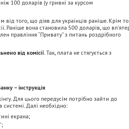
іж 100 доларів (у гривні за курсом
від того, що діяв для українців раніше. Крім то
ї. Раніше вона становила 500 доларів, що вп’яте
член правління “Привату” з питань роздрібного
ьнено від комісії
. Так, плата не стягується з
анку – інструкція
інгу. Для цього передусім потрібно зайти до
 системі. Далі необхідно:
ині екрана;
”;