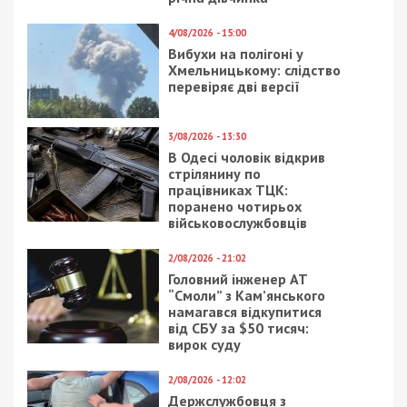
4/08/2026 - 15:00
Вибухи на полігоні у
Хмельницькому: слідство
перевіряє дві версії
3/08/2026 - 13:30
В Одесі чоловік відкрив
стрілянину по
працівниках ТЦК:
поранено чотирьох
військовослужбовців
2/08/2026 - 21:02
Головний інженер АТ
“Смоли” з Кам’янського
намагався відкупитися
від СБУ за $50 тисяч:
вирок суду
2/08/2026 - 12:02
Держслужбовця з