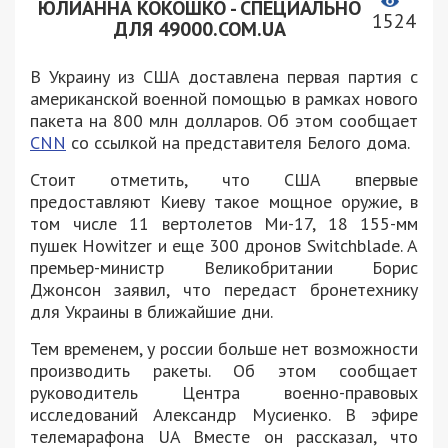
ЮЛИАННА КОКОШКО - СПЕЦИАЛЬНО
1524
ДЛЯ 49000.COM.UA
В Украину из США доставлена первая партия с
американской военной помощью в рамках нового
пакета на 800 млн долларов. Об этом сообщает
CNN
со ссылкой на представителя Белого дома.
Стоит отметить, что США впервые
предоставляют Киеву такое мощное оружие, в
том числе 11 вертолетов Ми-17, 18 155-мм
пушек Howitzer и еще 300 дронов Switchblade. А
премьер-министр Великобритании Борис
Джонсон заявил, что передаст бронетехнику
для Украины в ближайшие дни.
Тем временем, у россии больше нет возможности
производить ракеты. Об этом сообщает
руководитель Центра военно-правовых
исследований Александр Мусиенко. В эфире
телемарафона UA Вместе он рассказал, что