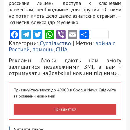
россияне лишены доступа к ключевым
элементам, необходимым для оружия. «С ними
не хотят иметь дело даже азиатские страны», –
отметил Александр Мусиенко.
Facebook
Telegram
Twitter
WhatsApp
Viber
Email
Поділити
Категории:
Суспільство
| Метки:
война с
Россией
,
помощь
,
США
Рекламні блоки дають нам змогу
залишатися незалежними ЗМІ, а вам -
отримувати найсвіжіші новини під ними.
Приєднуйтесь також до 49000 в Google News. Слідкуйте
за останніми новинами!
Приєднатися
Читайте також