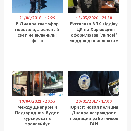
21/06/2018 - 17:29
18/03/2026 - 21:30
В Днепре светофор
Ексголова ВЛК відділу
повесили, а зеленый
ТЦК на Харківщині
свет не включили:
оформлював “липові”
фото
меддовідки чоловікам
19/04/2021 - 20:33
20/01/2017 - 17:00
Между Днепром и
Юрист: новая полиция
Подгородним будет
Днепра возрождает
курсировать
традиции работников
троллейбус
ГАИ