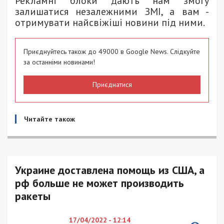
Рекламні блоки дають нам змогу
залишатися незалежними ЗМІ, а вам -
отримувати найсвіжіші новини під ними.
Приєднуйтесь також до 49000 в Google News. Слідкуйте
за останніми новинами!
Приєднатися
Читайте також
Украине доставлена помощь из США, а
рф больше не может производить
ракеты
17/04/2022 - 12:14