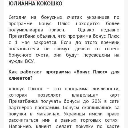
ЮЛИАННА КОКОШКО
Сегодня на бонусных счетах украинцев по
программе Бонус Плюс находится более
полумиллиарда гривен. Однако недавно
ПриватБанк объявил, что программа Бонус Плюс
с 1 мая закроется. Если до этого времени
пользователи не снимут деньги со своего
бонусного счета, они будут переведены на
нужды ВСУ.
Как работает программа «Бонус Плюс» для
клиентов?
«Бонус Плюс» – это программа лояльности,
которая позволяет владельцам карт
ПриватБанка получать бонусы до 20% в сети
партнеров программы. Бонусы скапливались за
покупки в магазинах. Украинцы имели право
рассчитаться ими в разных торговых сетях.
Например, клиент делает покупку по карте