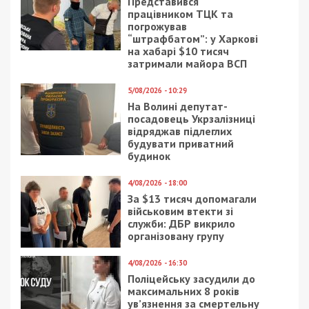
Представився
працівником ТЦК та
погрожував
“штрафбатом”: у Харкові
на хабарі $10 тисяч
затримали майора ВСП
5/08/2026 - 10:29
На Волині депутат-
посадовець Укрзалізниці
відряджав підлеглих
будувати приватний
будинок
4/08/2026 - 18:00
За $13 тисяч допомагали
військовим втекти зі
служби: ДБР викрило
організовану групу
4/08/2026 - 16:30
Поліцейську засудили до
максимальних 8 років
ув’язнення за смертельну