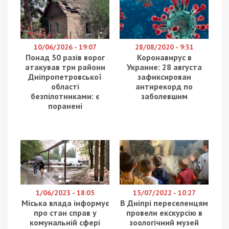
10/06/2026 - 19:07
28/08/2020 - 9:31
Понад 50 разів ворог
Коронавирус в
атакував три райони
Украине: 28 августа
Дніпропетровської
зафиксирован
області
антирекорд по
безпілотниками: є
заболевшим
поранені
1/06/2023 - 18:05
15/07/2022 - 10:27
Міська влада інформує
В Дніпрі переселенцям
про стан справ у
провели екскурсію в
комунальній сфері
зоологічний музей