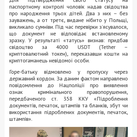
паспортному контролі чоловік надав свідоцтва
про народження трьох дітей. Два з них – без
зауважень, а от третє, видане нібито у Польщі,
викликало сумніви. Під час перевірки з’ясувалося,
що документ не відповідає встановленому
зразку. У результаті «татусь» визнав: придбав
свідоцтво за 4000 USDT (Tether –
криптовалютний токен), переказавши кошти на
криптогаманець невідомої особи.
Горе-батьку відмовлено у пропуску через
державний кордон. За даним фактом направлено
повідомлення до Нацполіції про виявлення
ознак кримінального правопорушення,
передбаченого ст. 358 ККУ «Підроблення
документів, печаток, штампів та бланків, збут чи
використання підроблених документів, печаток,
штампів».