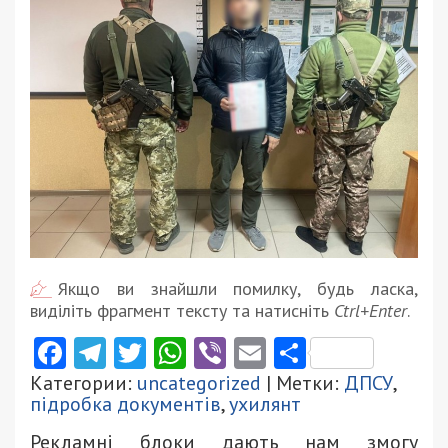
Якщо ви знайшли помилку, будь ласка,
виділіть фрагмент тексту та натисніть
Ctrl+Enter
.
Facebook
Telegram
Twitter
WhatsApp
Viber
Email
Поділити
Категории:
uncategorized
| Метки:
ДПСУ
,
підробка документів
,
ухилянт
Рекламні блоки дають нам змогу