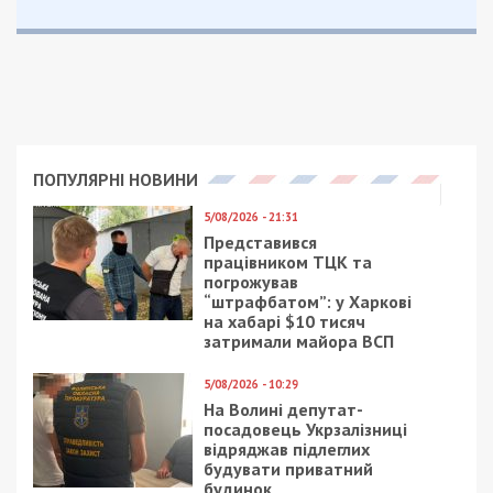
Санкція статті передбачає покарання у вигляді
позбавлення волі на строк до 10 років.
Facebook
Telegram
Twitter
WhatsApp
Viber
Email
Поділити
Категории:
Розслідування
| Метки:
ДБР
,
Дтп
,
правоохоронець
Рекламні блоки дають нам змогу
залишатися незалежними ЗМІ, а вам -
отримувати найсвіжіші новини під ними.
Приєднуйтесь також до 49000 в Google News. Слідкуйте
за останніми новинами!
Приєднатися
Читайте також