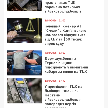
22/04/2021 - 15:14
4/06/2024 - 15:00
Интернет в Украине
На Львівщині
станет быстрее
військовий заплатить
17 тисяч за
кількагодинну
“самоволку”
21/04/2025 - 9:03
1/04/2022 - 10:00
Ворог атакував
Диктатора бросили в
Дніпропетровщину
нарисованный мир
безпілотниками