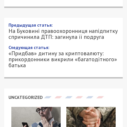
На Буковині правоохоронниця
напідпитку спричинила ДТП: загинула
її подруга
5/11/2025 - 13:30
АННА БАУМАН - СПЕЦИАЛЬНО ДЛЯ
457
49000.COM.UA