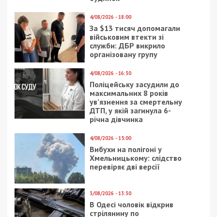
Предыдущая статья:
Посадовці Київської митниці створили
корупційну схему заробітку на
підприємцях
Следующая статья:
“Чорні ріелтори” відбирали квартири
померлих самотніх людей у Чергнігові
UNCATEGORIZED