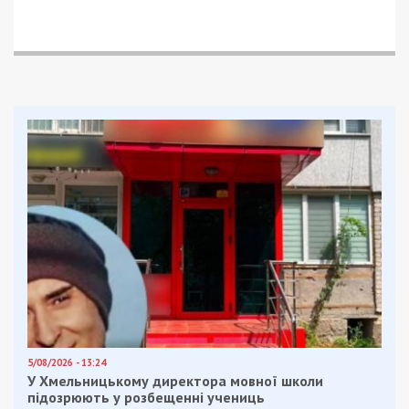
подруг, із якими вона того вечора відпочивала та
вживала алкоголь. Унаслідок зіткнення 35-річна
жінка загинула на місці, ще дві пасажирки
отримали травми різного ступеня тяжкості.
Водійку госпіталізували, після чого їй повідомили
про підозру. Експертиза підтвердила, що вона
перебувала за кермом у стані алкогольного
сп’яніння – рівень алкоголю в крові становив 1,45
проміле.
За рішенням суду жінці обрано запобіжний захід
у вигляді тримання під вартою з можливістю
внесення застави. Вона повністю визнає свою
вину.
Обвинувачення пред’явлено за ч. 3 ст. 286-1
Кримінального кодексу України — порушення
правил безпеки дорожнього руху особою, яка
керує транспортним засобом у стані
алкогольного сп’яніння, що спричинило смерть
потерпілого.