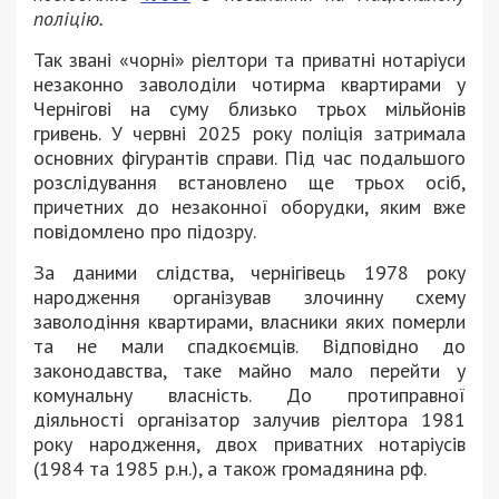
поліцію.
Так звані «чорні» ріелтори та приватні нотаріуси
незаконно заволоділи чотирма квартирами у
Чернігові на суму близько трьох мільйонів
гривень. У червні 2025 року поліція затримала
основних фігурантів справи. Під час подальшого
розслідування встановлено ще трьох осіб,
причетних до незаконної оборудки, яким вже
повідомлено про підозру.
За даними слідства, чернігівець 1978 року
народження організував злочинну схему
заволодіння квартирами, власники яких померли
та не мали спадкоємців. Відповідно до
законодавства, таке майно мало перейти у
комунальну власність. До протиправної
діяльності організатор залучив ріелтора 1981
року народження, двох приватних нотаріусів
(1984 та 1985 р.н.), а також громадянина рф.