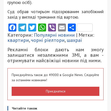
групою осіб).
Суд обрав чотирьом підозрюваним запобіжний
захід у вигляді тримання під вартою.
Facebook
Telegram
Twitter
WhatsApp
Viber
Email
Поділити
Категории:
Популярні новини
| Метки:
квартири
,
чорні ріелтори
,
шахраї
Рекламні блоки дають нам змогу
залишатися незалежними ЗМІ, а вам -
отримувати найсвіжіші новини під ними.
Приєднуйтесь також до 49000 в Google News. Слідкуйте
за останніми новинами!
Приєднатися
Читайте також