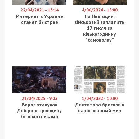
Правоохоронниця з Чернівецької області,
перебуваючи у стані алкогольного сп’яніння,
спричинила дорожньо-транспортну пригоду зі
смертельними наслідками. Про це повідомляє
49000
з посиланням на ДБР.
За даними слідства, у ніч з 27 на 28 липня 2025
року близько 1:45 у місті Новоселиця
Чернівецького району правоохоронниця,
рухаючись власним автомобілем, не впоралася з
керуванням на заокругленій ділянці дороги.
Машина виїхала за межі проїжджої частини та
врізалася у бетонну огорожу.
У салоні разом із водійкою перебували троє її