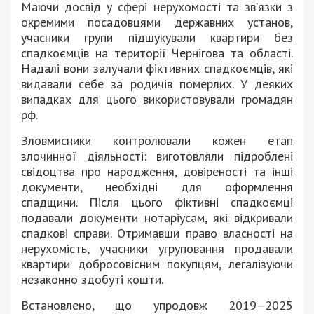
Маючи досвід у сфері нерухомості та зв’язки з
окремими посадовцями державних установ,
учасники групи підшукували квартири без
спадкоємців на території Чернігова та області.
Надалі вони залучали фіктивних спадкоємців, які
видавали себе за родичів померлих. У деяких
випадках для цього використовували громадян
рф.
Зловмисники контролювали кожен етап
злочинної діяльності: виготовляли підроблені
свідоцтва про народження, довіреності та інші
документи, необхідні для оформлення
спадщини. Після цього фіктивні спадкоємці
подавали документи нотаріусам, які відкривали
спадкові справи. Отримавши право власності на
нерухомість, учасники угруповання продавали
квартири добросовісним покупцям, легалізуючи
незаконно здобуті кошти.
Встановлено, що упродовж 2019–2025