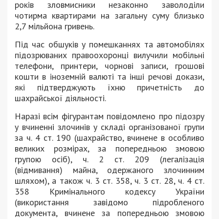
років зловмисники незаконно заволоділи
чотирма квартирами на загальну суму близько
2,7 мільйона гривень.
Під час обшуків у помешканнях та автомобілях
підозрюваних правоохоронці вилучили мобільні
телефони, принтери, чорнові записи, грошові
кошти в іноземній валюті та інші речові докази,
які підтверджують їхню причетність до
шахрайської діяльності.
Наразі всім фігурантам повідомлено про підозру
у вчиненні злочинів у складі організованої групи
за ч. 4 ст. 190 (шахрайство, вчинене в особливо
великих розмірах, за попередньою змовою
групою осіб), ч. 2 ст. 209 (легалізація
(відмивання) майна, одержаного злочинним
шляхом), а також ч. 3 ст. 358, ч. 3 ст. 28, ч. 4 ст.
358 Кримінального кодексу України
(використання завідомо підробленого
документа, вчинене за попередньою змовою