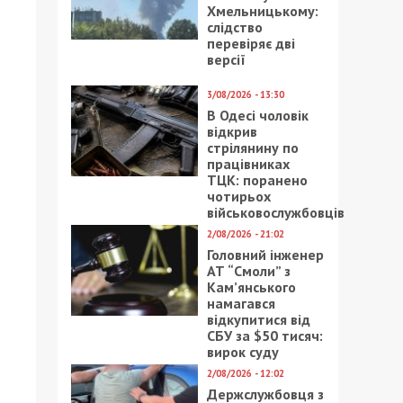
Хмельницькому:
слідство
перевіряє дві
версії
3/08/2026 - 13:30
В Одесі чоловік
відкрив
стрілянину по
працівниках
ТЦК: поранено
чотирьох
військовослужбовців
2/08/2026 - 21:02
Головний інженер
АТ “Смоли” з
Кам’янського
намагався
відкупитися від
СБУ за $50 тисяч:
вирок суду
2/08/2026 - 12:02
Держслужбовця з