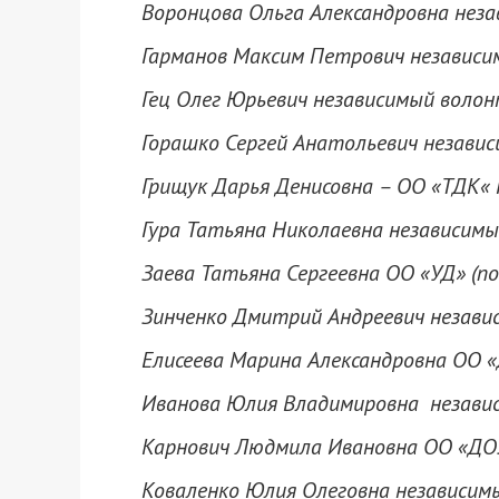
Воронцова Ольга Александровна неза
Гарманов Максим Петрович независим
Гец Олег Юрьевич независимый волон
Горашко Сергей Анатольевич независ
Грищук Дарья Денисовна – ОО «ТДК« 
Гура Татьяна Николаевна независимы
Заева Татьяна Сергеевна ОО «УД» (по
Зинченко Дмитрий Андреевич независ
Елисеева Марина Александровна ОО «
Иванова Юлия Владимировна независ
Карнович Людмила Ивановна ОО «ДОЗ
Коваленко Юлия Олеговна независимы