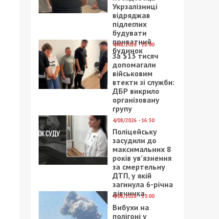
Укрзалізниці
відряджав
підлеглих
будувати
приватний
4/08/2026 - 18:00
будинок
За $13 тисяч
допомагали
військовим
втекти зі служби:
ДБР викрило
організовану
групу
4/08/2026 - 16:30
Поліцейську
засудили до
максимальних 8
років ув’язнення
за смертельну
ДТП, у якій
загинула 6-річна
дівчинка
4/08/2026 - 15:00
Вибухи на
полігоні у