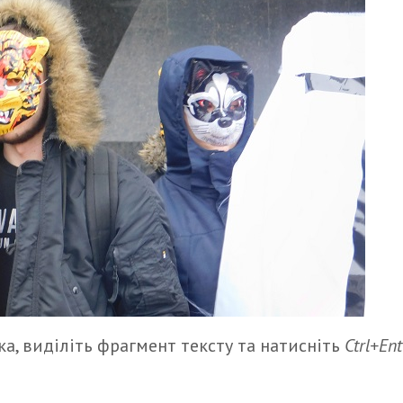
а, виділіть фрагмент тексту та натисніть
Ctrl+Ent
итися