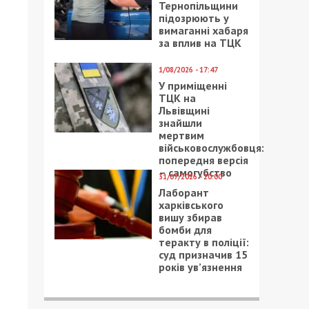
Тернопільщини
підозрюють у
вимаганні хабаря
за вплив на ТЦК
1/08/2026 - 17:47
У приміщенні
ТЦК на
Львівщині
знайшли
мертвим
військовослужбовця:
попередня версія
– самогубство
31/07/2026 - 20:00
Лаборант
харківського
вишу збирав
бомби для
теракту в поліції:
суд призначив 15
років ув’язнення