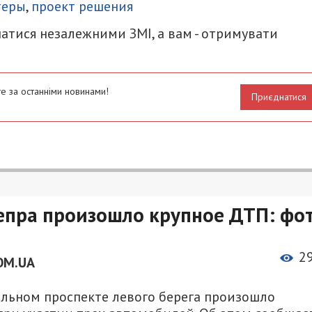
теры
,
проект решения
атися незалежними ЗМІ, а вам - отримувати
е за останніми новинами!
Приєднатися
епра произошло крупное ДТП: фот
2
OM.UA
ральном проспекте левого берега произошло