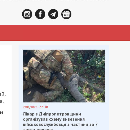
й.
а.
7/08/2026 - 13:30
 и
Лікар з Дніпропетровщини
організував схему вивезення
військовослужбовця з частини за 7
тисяч доларів