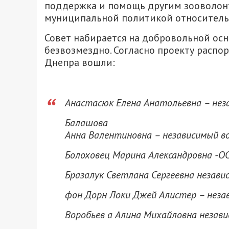
поддержка и помощь другим зооволон
муниципальной политикой относитель
Совет набирается на добровольной осно
безвозмездно. Согласно проекту распо
Днепра вошли:
Анастасюк Елена Анатольевна – неза
Балашова
Анна Валентиновна – независимый во
Болоховец Марина Александровна -ОО
Бразалук Светлана Сергеевна незави
фон Дорн Локи Джей Алистер – незав
Воробьев а Алина Михайловна незави