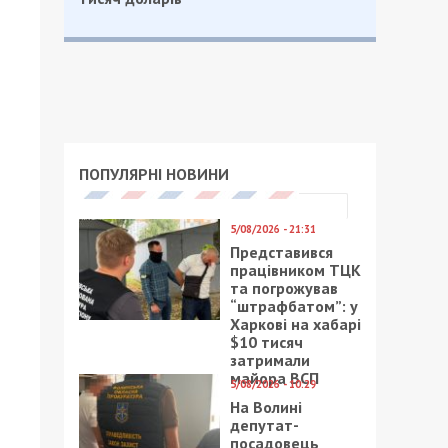
ПОПУЛЯРНІ НОВИНИ
5/08/2026 - 21:31
Представився
працівником ТЦК
та погрожував
“штрафбатом”: у
Харкові на хабарі
$10 тисяч
затримали
майора ВСП
5/08/2026 - 10:29
На Волині
депутат-
посадовець