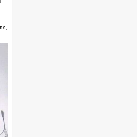
т
ля,