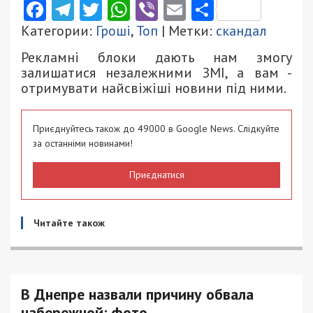
Facebook
Telegram
Twitter
WhatsApp
Viber
Email
Поділити
Категории:
Гроші
,
Топ
| Метки:
скандал
Рекламні блоки дають нам змогу
залишатися незалежними ЗМІ, а вам -
отримувати найсвіжіші новини під ними.
Приєднуйтесь також до 49000 в Google News. Слідкуйте
за останніми новинами!
Приєднатися
Читайте також
В Днепре назвали причину обвала
набережной: фото