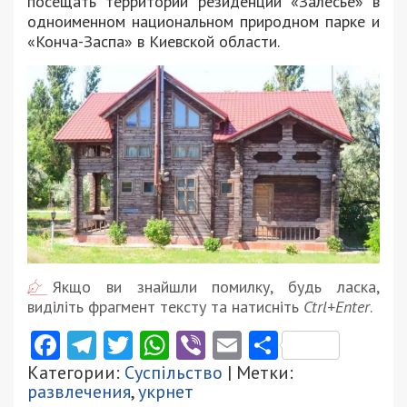
посещать территории резиденций «Залесье» в
одноименном национальном природном парке и
«Конча-Заспа» в Киевской области.
Якщо ви знайшли помилку, будь ласка,
виділіть фрагмент тексту та натисніть
Ctrl+Enter
.
Facebook
Telegram
Twitter
WhatsApp
Viber
Email
Поділити
Категории:
Суспільство
| Метки:
развлечения
,
укрнет