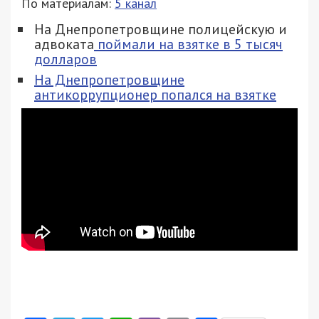
По материалам:
5 канал
На Днепропетровщине полицейскую и
адвоката
поймали на взятке в 5 тысяч
долларов
На Днепропетровщине
антикоррупционер попался на взятке