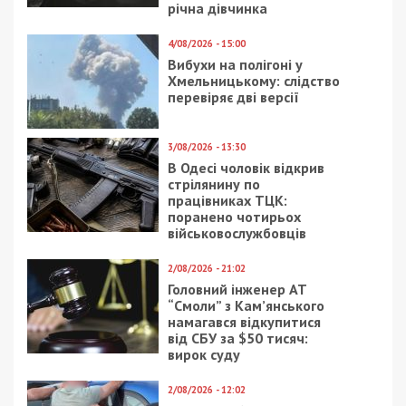
річна дівчинка
4/08/2026 - 15:00
Вибухи на полігоні у
Хмельницькому: слідство
перевіряє дві версії
3/08/2026 - 13:30
В Одесі чоловік відкрив
стрілянину по
працівниках ТЦК:
поранено чотирьох
військовослужбовців
2/08/2026 - 21:02
Головний інженер АТ
“Смоли” з Кам’янського
намагався відкупитися
від СБУ за $50 тисяч:
вирок суду
2/08/2026 - 12:02