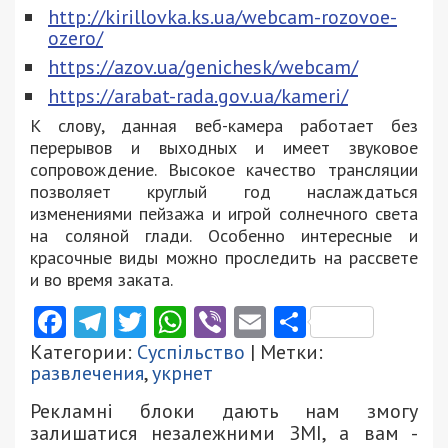
http://kirillovka.ks.ua/webcam-rozovoe-
ozero/
https://azov.ua/genichesk/webcam/
https://arabat-rada.gov.ua/kameri/
К слову, данная веб-камера работает без
перерывов и выходных и имеет звуковое
сопровождение. Высокое качество трансляции
позволяет круглый год наслаждаться
изменениями пейзажа и игрой солнечного света
на соляной глади. Особенно интересные и
красочные виды можно проследить на рассвете
и во время заката.
Facebook
Telegram
Twitter
WhatsApp
Viber
Email
Поділити
Категории:
Суспільство
| Метки:
развлечения
,
укрнет
Рекламні блоки дають нам змогу
залишатися незалежними ЗМІ, а вам -