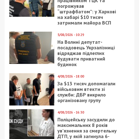
працівником ТЦК та
погрожував
“штрафбатом”: у Харкові
на хабарі $10 тисяч
затримали майора ВСП
5/08/2026 - 10:29
На Волині депутат-
посадовець Укрзалізниці
відряджав підлеглих
будувати приватний
будинок
4/08/2026 - 18:00
За $13 тисяч допомагали
військовим втекти зі
служби: ДБР викрило
організовану групу
4/08/2026 - 16:30
Поліцейську засудили до
максимальних 8 років
ув’язнення за смертельну
ДТП, у якій загинула 6-