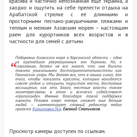
красива и частично непознанная еще Украина, а
заодно и ощутить на себе прелести отдыха на
Арабатской стрелке с её длинными и
просторными песчано-ракушечными пляжами и
теплым и мелким Азовским морем – настоящим
раем для курортников всех возрастов и в
частности для семей с детьми.
Побережье Азовского моря в Херсонской области – одна
из крупнейших рекреационных зон Украины. Но, к
сожалению, далеко не все знают, что она богата
такими уникальными достопримечательностями как
Геническое озеро. Мы делаем все, что в наших силах, для
того, чтобы показать красоты, которые находятся
совсем рядом и открыть туристам места, достойные
восхищения, как это. Благо, местные власти также
заинтересованы в этом и всячески содействуют
«пропаганде». Именно благодаря такой поддержке
оценить Розовое озеро теперь сможет еще больше
людей
— комментирует главный редактор медиа
проекта
Кирилловка.Укр
,
Евгений Смельчаков
.
Просмотр камеры доступен по ссылкам.