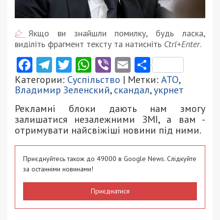
Якщо ви знайшли помилку, будь ласка,
виділіть фрагмент тексту та натисніть
Ctrl+Enter
.
Facebook
Telegram
Twitter
WhatsApp
Viber
Email
Поділити
Категории:
Суспільство
| Метки:
АТО
,
Владимир Зеленский
,
скандал
,
укрнет
Рекламні блоки дають нам змогу
залишатися незалежними ЗМІ, а вам -
отримувати найсвіжіші новини під ними.
Приєднуйтесь також до 49000 в Google News. Слідкуйте
за останніми новинами!
Приєднатися