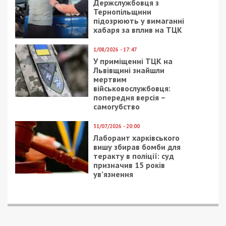
Держслужбовця з
Тернопільщини
підозрюють у вимаганні
хабаря за вплив на ТЦК
1/08/2026 - 17:47
У приміщенні ТЦК на
Львівщині знайшли
мертвим
військовослужбовця:
попередня версія –
самогубство
31/07/2026 - 20:00
Лаборант харківського
вишу збирав бомби для
теракту в поліції: суд
призначив 15 років
ув’язнення