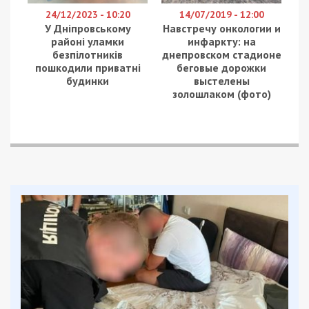
24/12/2023 - 10:20
14/07/2019 - 12:00
У Дніпровському
Навстречу онкологии и
районі уламки
инфаркту: на
безпілотників
днепровском стадионе
пошкодили приватні
беговые дорожки
будинки
выстелены
золошлаком (фото)