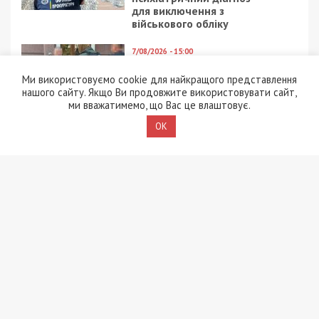
для виключення з
військового обліку
7/08/2026 - 15:00
На Закарпатті ТЦК
Ми використовуємо cookie для найкращого представлення
«списав» понад 1500
нашого сайту. Якщо Ви продовжите використовувати сайт,
чоловік з військового
ми вважатимемо, що Вас це влаштовує.
обліку, а документи
знищили, щоб прибрати
OK
сліди
5/08/2026 - 21:31
Представився
працівником ТЦК та
погрожував
“штрафбатом”: у Харкові
на хабарі $10 тисяч
затримали майора ВСП
5/08/2026 - 10:29
На Волині депутат-
посадовець Укрзалізниці
відряджав підлеглих