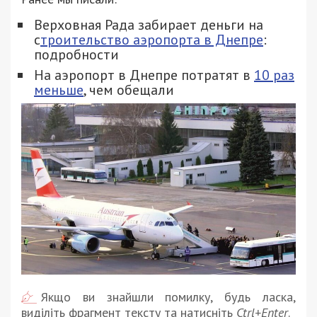
Верховная Рада забирает деньги на
с
троительство аэропорта в Днепре
:
подробности
На аэропорт в Днепре потратят в
10 раз
меньше
, чем обещали
Якщо ви знайшли помилку, будь ласка,
виділіть фрагмент тексту та натисніть
Ctrl+Enter
.