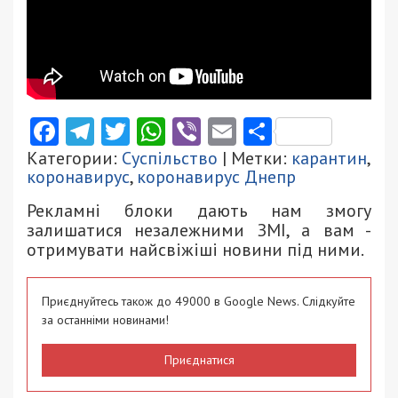
Facebook
Telegram
Twitter
WhatsApp
Viber
Email
Поділити
Категории:
Суспільство
| Метки:
карантин
,
коронавирус
,
коронавирус Днепр
Рекламні блоки дають нам змогу
залишатися незалежними ЗМІ, а вам -
отримувати найсвіжіші новини під ними.
Приєднуйтесь також до 49000 в Google News. Слідкуйте
за останніми новинами!
Приєднатися