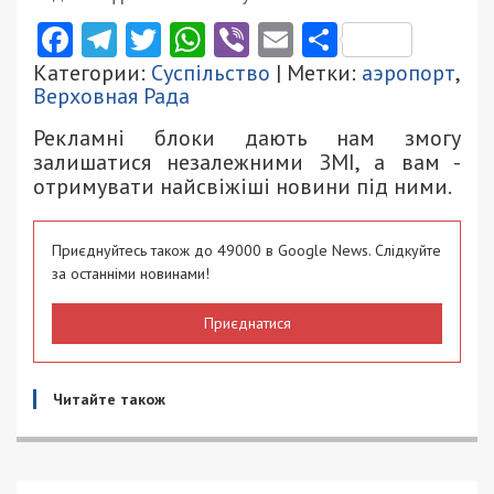
Facebook
Telegram
Twitter
WhatsApp
Viber
Email
Поділити
Категории:
Суспільство
| Метки:
аэропорт
,
Верховная Рада
Рекламні блоки дають нам змогу
залишатися незалежними ЗМІ, а вам -
отримувати найсвіжіші новини під ними.
Приєднуйтесь також до 49000 в Google News. Слідкуйте
за останніми новинами!
Приєднатися
Читайте також