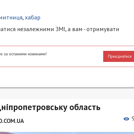
итися
митниця
,
хабар
атися незалежними ЗМІ, а вам - отримувати
е за останніми новинами!
Приєднатися
Дніпропетровську область
0.COM.UA