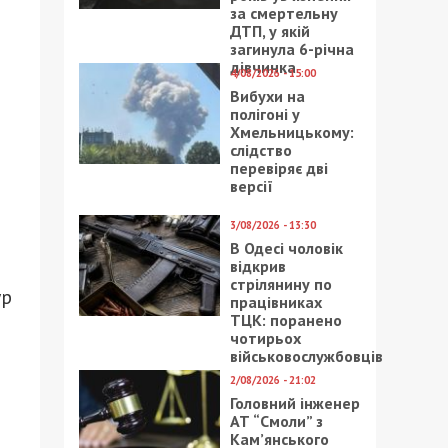
за смертельну
ДТП, у якій
загинула 6-річна
дівчинка
4/08/2026 - 15:00
Вибухи на
полігоні у
Хмельницькому:
слідство
перевіряє дві
версії
3/08/2026 - 13:30
В Одесі чоловік
відкрив
стрілянину по
ур
працівниках
ТЦК: поранено
чотирьох
військовослужбовців
2/08/2026 - 21:02
Головний інженер
АТ “Смоли” з
Кам’янського