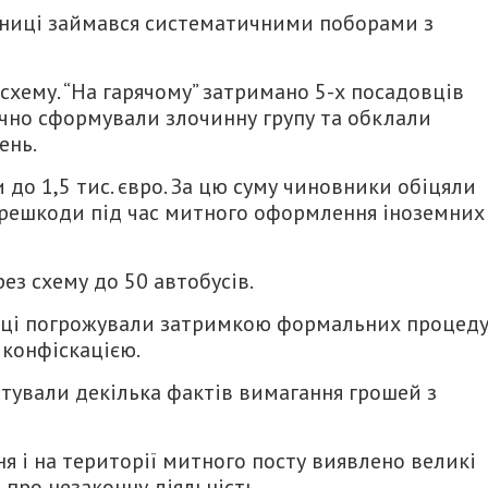
тниці займався систематичними поборами з
схему. “На гарячому” затримано 5-х посадовців
тично сформували злочинну групу та обклали
ень.
до 1,5 тис. євро. За цю суму чиновники обіцяли
ерешкоди під час митного оформлення іноземних
ез схему до 50 автобусів.
овці погрожували затримкою формальних процед
конфіскацією.
тували декілька фактів вимагання грошей з
я і на території митного посту виявлено великі
 про незаконну діяльність.