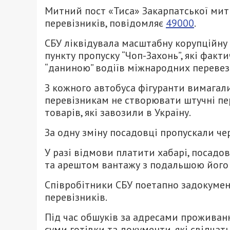
Митний пост «Тиса» Закарпатської ми
перевізників, повідомляє
49000
.
СБУ ліквідувала масштабну корупційну 
пункту пропуску “Чоп-Захонь”, які фак
“даниною” водіїв міжнародних перевез
З кожного автобуса фігуранти вимагали 
перевізникам не створювати штучні п
товарів, які завозили в Україну.
За одну зміну посадовці пропускали чер
У разі відмови платити хабарі, посад
та арештом вантажу з подальшою його 
Співробітники СБУ поетапно задокумен
перевізників.
Під час обшуків за адресами проживанн
суми готівки та документи, які свідчать