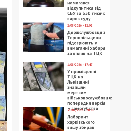
намагався
відкупитися від
СБУ за $50 тисяч:
вирок суду
2/08/2026 - 12:02
Держслужбовця з
Тернопільщини
підозрюють у
вимаганні хабаря
за вплив на ТЦК
1/08/2026 - 17:47
У приміщенні
ТЦК на
Львівщині
знайшли
мертвим
військовослужбовця:
попередня версія
– самогубство
31/07/2026 - 20:00
Лаборант
харківського
вишу збирав