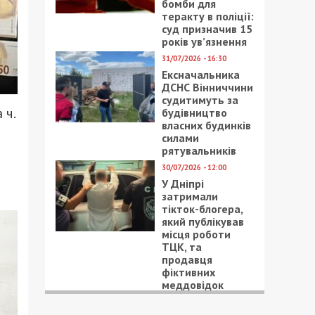
бомби для
теракту в поліції:
суд призначив 15
років ув’язнення
31/07/2026 - 16:30
Ексначальника
ДСНС Вінниччини
судитимуть за
 ч.
будівництво
власних будинків
силами
рятувальників
30/07/2026 - 12:00
У Дніпрі
затримали
тікток-блогера,
який публікував
місця роботи
ТЦК, та
продавця
фіктивних
меддовідок