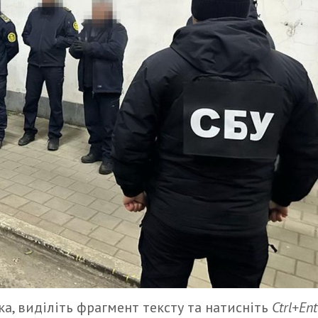
а, виділіть фрагмент тексту та натисніть
Ctrl+Ent