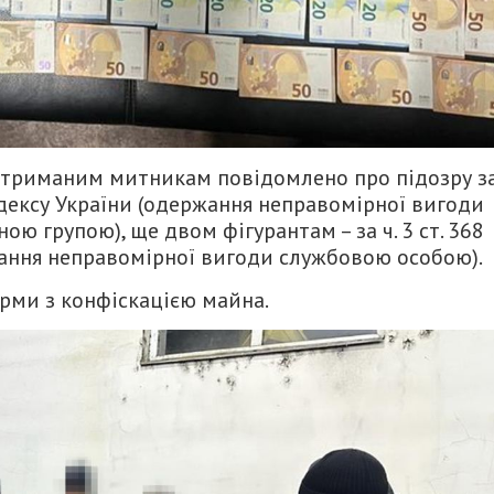
затриманим митникам повідомлено про підозру за
 кодексу України (одержання неправомірної вигоди
ю групою), ще двом фігурантам – за ч. 3 ст. 368
ання неправомірної вигоди службовою особою).
рми з конфіскацією майна.