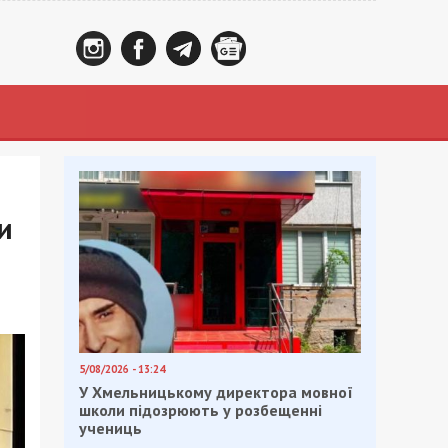
и
5/08/2026 - 13:24
У Хмельницькому директора мовної
школи підозрюють у розбещенні
учениць