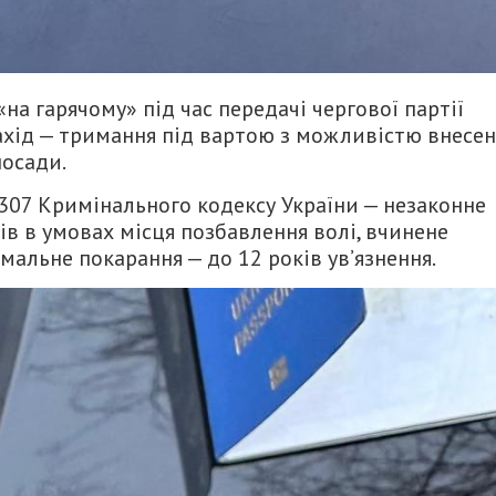
а гарячому» під час передачі чергової партії
ахід — тримання під вартою з можливістю внесе
посади.
. 307 Кримінального кодексу України — незаконне
ів в умовах місця позбавлення волі, вчинене
альне покарання — до 12 років ув’язнення.