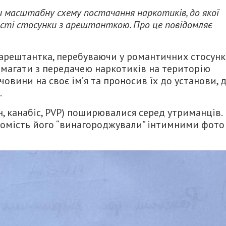
ли масштабну схему постачання наркотиків, до якої
исті стосунки з арештанткою. Про це повідомляє
у арештантка, перебуваючи у романтичних стосунк
омагати з передачею наркотиків на територію
човини на своє ім’я та проносив їх до установи, 
.
, канабіс, PVP) поширювалися серед утриманців.
омість його “винагороджували” інтимними фото