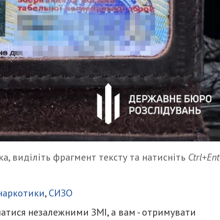
а, виділіть фрагмент тексту та натисніть
Ctrl+Ent
итися
наркотики
,
СИЗО
атися незалежними ЗМІ, а вам - отримувати