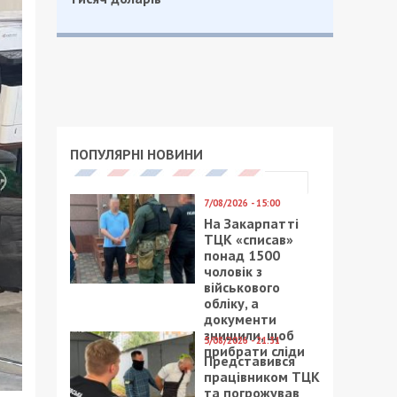
ПОПУЛЯРНІ НОВИНИ
7/08/2026 - 15:00
На Закарпатті
ТЦК «списав»
понад 1500
чоловік з
військового
обліку, а
документи
знищили, щоб
5/08/2026 - 21:31
прибрати сліди
Представився
працівником ТЦК
та погрожував