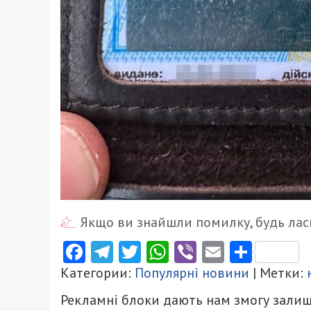
Якщо ви знайшли помилку, будь ласк
Facebook
Telegram
Twitter
WhatsApp
Viber
Email
Поділ
Категории:
Популярні новини
| Метки:
Рекламні блоки дають нам змогу залиш