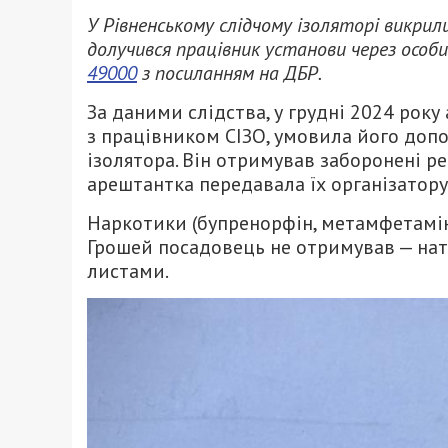
У Рівненському слідчому ізоляторі викри
долучився працівник установи через особ
49000
з посиланням на ДБР.
За даними слідства, у грудні 2024 рок
з працівником СІЗО, умовила його доп
ізолятора. Він отримував заборонені ре
арештантка передавала їх організатору
Наркотики (бупренорфін, метамфетамін
Грошей посадовець не отримував — нат
листами.