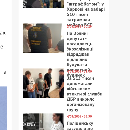
“штрафбатом”: у
Харкові на хабарі
$10 тисяч
затримали
майора ВСП
5/08/2026 - 10:29
ах
На Волині
депутат-
посадовець
де
Укрзалізниці
відряджав
підлеглих
будувати
приватний
 та
4/08/2026 - 18:00
будинок
За $13 тисяч
допомагали
військовим
втекти зі служби:
ДБР викрило
організовану
групу
4/08/2026 - 16:30
Поліцейську
засудили до