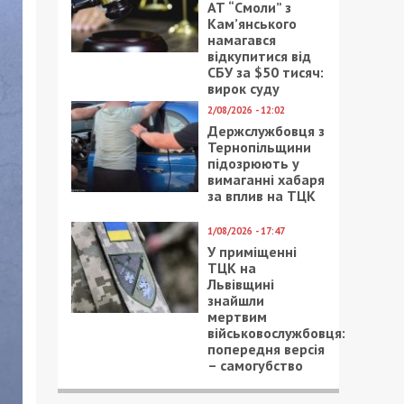
АТ “Смоли” з
Кам’янського
намагався
відкупитися від
СБУ за $50 тисяч:
вирок суду
2/08/2026 - 12:02
Держслужбовця з
Тернопільщини
підозрюють у
вимаганні хабаря
за вплив на ТЦК
1/08/2026 - 17:47
У приміщенні
ТЦК на
Львівщині
знайшли
мертвим
військовослужбовця:
попередня версія
– самогубство