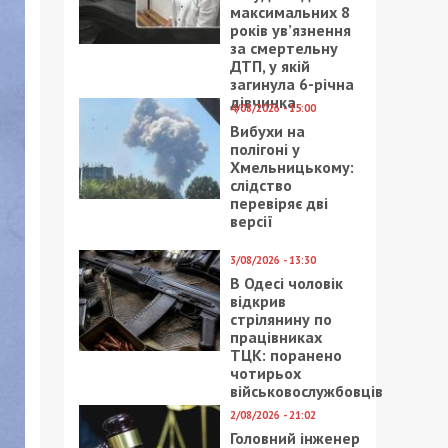
максимальних 8
років ув’язнення
за смертельну
ДТП, у якій
загинула 6-річна
дівчинка
4/08/2026 - 15:00
Вибухи на
полігоні у
Хмельницькому:
слідство
перевіряє дві
версії
3/08/2026 - 13:30
В Одесі чоловік
відкрив
стрілянину по
працівниках
ТЦК: поранено
чотирьох
військовослужбовців
2/08/2026 - 21:02
Головний інженер