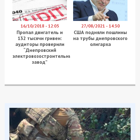
16/10/2018 - 12:05
27/08/2021 - 14:30
Пропал двигатель и
США подняли пошлины
132 тысячи гривен:
на трубы днепровского
аудиторы проверили
олигарха
“Днепровский
электровозостроительный
завод”