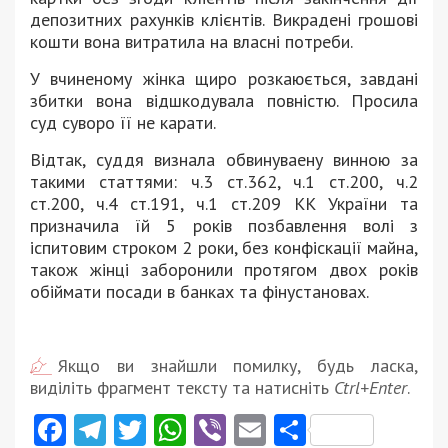
депозитних рахунків клієнтів. Викрадені грошові
кошти вона витратила на власні потреби.
У вчиненому жінка щиро розкаюється, завдані
збитки вона відшкодувала повністю. Просила
суд суворо її не карати.
Відтак, суддя визнала обвинуваену винною за
такими статтями: ч.3 ст.362, ч.1 ст.200, ч.2
ст.200, ч.4 ст.191, ч.1 ст.209 КК України та
призначила їй 5 років позбавлення волі з
іспитовим строком 2 роки, без конфіскації майна,
також жінці заборонили протягом двох років
обіймати посади в банках та фінустановах.
Якщо ви знайшли помилку, будь ласка,
виділіть фрагмент тексту та натисніть
Ctrl+Enter
.
Facebook
Telegram
Twitter
WhatsApp
Viber
Email
Поділити