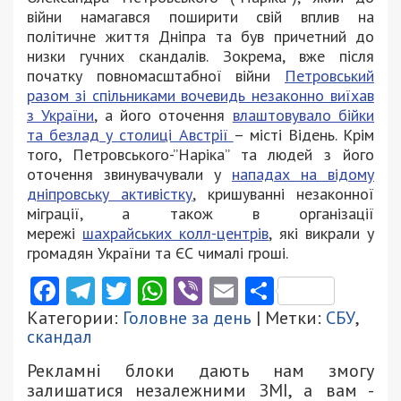
війни намагався поширити свій вплив на
політичне життя Дніпра та був причетний до
низки гучних скандалів. Зокрема, вже після
початку повномасштабної війни
Петровський
разом зі спільниками вочевидь незаконно виїхав
з України
, а його оточення
влаштовувало бійки
та безлад у столиці Австрії
– місті Відень. Крім
того, Петровського-”Наріка” та людей з його
оточення звинувачували у
нападах на відому
дніпровську активістку
, кришуванні незаконної
міграції, а також в організації
мережі
шахрайських колл-центрів
, які викрали у
громадян України та ЄС чималі гроші.
Facebook
Telegram
Twitter
WhatsApp
Viber
Email
Поділити
Категории:
Головне за день
| Метки:
СБУ
,
скандал
Рекламні блоки дають нам змогу
залишатися незалежними ЗМІ, а вам -