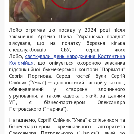
Лойф отримав цю посаду у 2024 році після
звільнення Артема Шила. “Українська правда”
з’ясувала, що на початку березня кілька
спецслужбовців СБУ, серед яких
Лойф,
святкували день народження Костянтина
Коломійця
, що опікується охороною власника
підсанкційної букмекерської контори “Паріматч”
Сергія Портнова. Серед гостей були Сергій
Олійник (“Умка”) — дніпровський “злодій у законі”,
обвинувачений у створенні злочинного
угруповання, а також адвокат, який, за даними
УП, є бізнес-партнером Олександра
Петровського (“Нарика”).
Нагадаємо, Сергій Олійник “Умка” є спільником та
бізнес-партнером кримінального авторитета
Олександра Петровського (“Наріка”), який до