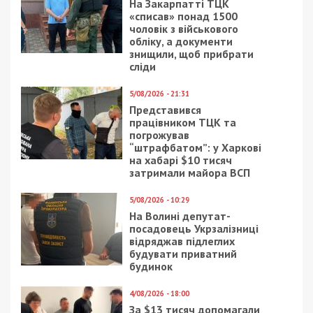
На Закарпатті ТЦК
«списав» понад 1500
чоловік з військового
обліку, а документи
знищили, щоб прибрати
сліди
5/08/2026 - 21:31
Представився
працівником ТЦК та
погрожував
“штрафбатом”: у Харкові
на хабарі $10 тисяч
затримали майора ВСП
5/08/2026 - 10:29
На Волині депутат-
посадовець Укрзалізниці
відряджав підлеглих
будувати приватний
будинок
4/08/2026 - 18:00
За $13 тисяч допомагали