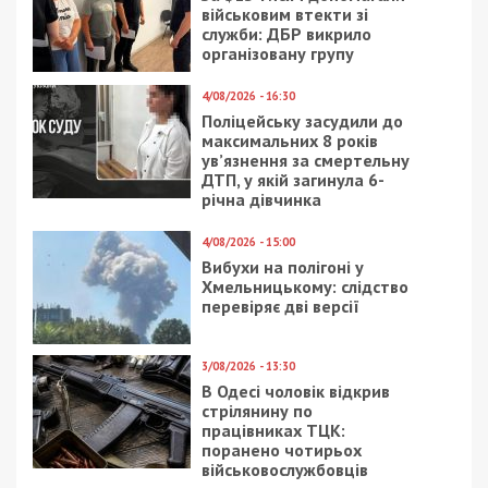
військовим втекти зі
служби: ДБР викрило
організовану групу
4/08/2026 - 16:30
Поліцейську засудили до
максимальних 8 років
ув’язнення за смертельну
ДТП, у якій загинула 6-
річна дівчинка
4/08/2026 - 15:00
Вибухи на полігоні у
Хмельницькому: слідство
перевіряє дві версії
3/08/2026 - 13:30
В Одесі чоловік відкрив
стрілянину по
працівниках ТЦК:
поранено чотирьох
військовослужбовців