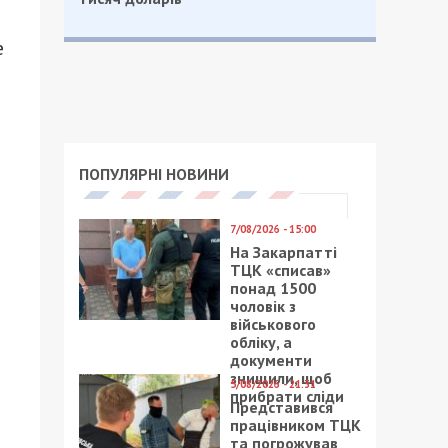
е
ПОПУЛЯРНІ НОВИНИ
7/08/2026 - 15:00
На Закарпатті
ТЦК «списав»
понад 1500
чоловік з
військового
обліку, а
документи
знищили, щоб
5/08/2026 - 21:31
прибрати сліди
Представився
працівником ТЦК
та погрожував