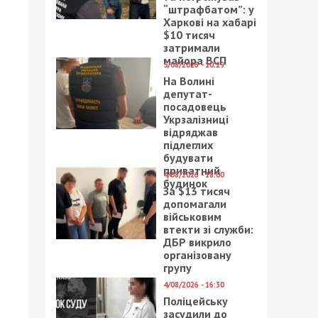
“штрафбатом”: у
Харкові на хабарі
$10 тисяч
затримали
майора ВСП
5/08/2026 - 10:29
На Волині
депутат-
посадовець
Укрзалізниці
відряджав
підлеглих
будувати
приватний
4/08/2026 - 18:00
будинок
За $13 тисяч
допомагали
військовим
втекти зі служби:
ДБР викрило
організовану
групу
4/08/2026 - 16:30
Поліцейську
засудили до