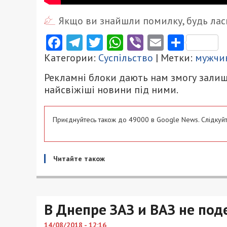
Якщо ви знайшли помилку, будь ласк
Facebook
Telegram
Twitter
WhatsApp
Viber
Email
Поділ
Категории:
Суспільство
| Метки:
мужчи
Рекламні блоки дають нам змогу залиш
найсвіжіші новини під ними.
Приєднуйтесь також до 49000 в Google News. Слідкуйт
Читайте також
В Днепре ЗАЗ и ВАЗ не под
14/08/2018 - 12:16