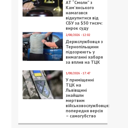
АТ “Смоли” з
Кам’янського
намагався
відкупитися від
СБУ за $50 тисяч:
вирок суду
2/08/2026 - 12:02
Держслужбовця з
Тернопільщини
підозрюють у
вимаганні хабаря
за вплив на ТЦК
1/08/2026 - 17:47
У приміщенні
ТЦК на
Львівщині
знайшли
мертвим
військовослужбовця:
попередня версія
– самогубство