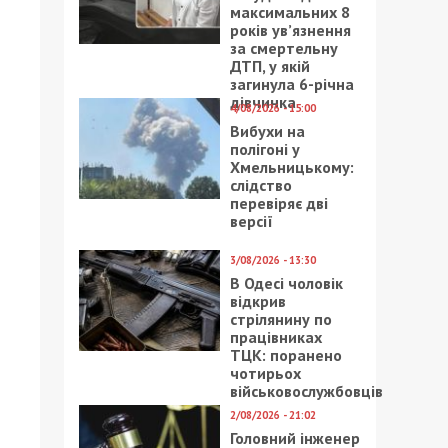
максимальних 8
років ув’язнення
за смертельну
ДТП, у якій
загинула 6-річна
дівчинка
4/08/2026 - 15:00
Вибухи на
полігоні у
Хмельницькому:
слідство
перевіряє дві
версії
3/08/2026 - 13:30
В Одесі чоловік
відкрив
стрілянину по
працівниках
ТЦК: поранено
чотирьох
військовослужбовців
2/08/2026 - 21:02
Головний інженер