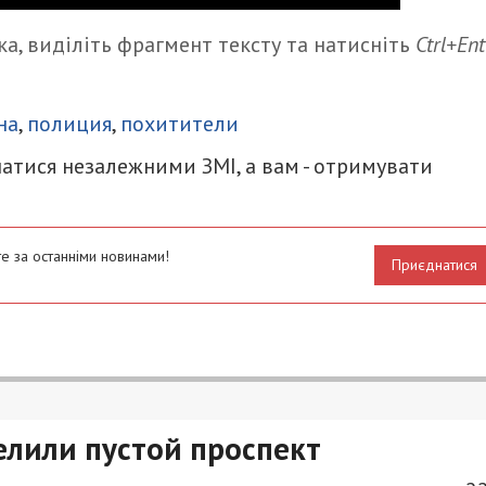
а, виділіть фрагмент тексту та натисніть
Ctrl+Ent
итися
на
,
полиция
,
похитители
атися незалежними ЗМІ, а вам - отримувати
е за останніми новинами!
Приєднатися
елили пустой проспект