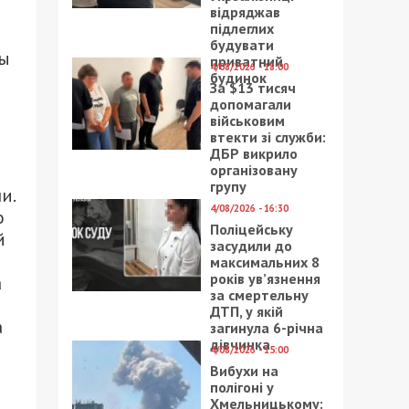
відряджав
підлеглих
будувати
сы
приватний
4/08/2026 - 18:00
будинок
За $13 тисяч
допомагали
військовим
втекти зі служби:
ДБР викрило
організовану
групу
и.
4/08/2026 - 16:30
о
Поліцейську
й
засудили до
максимальних 8
років ув’язнення
а
за смертельну
ДТП, у якій
а
загинула 6-річна
дівчинка
4/08/2026 - 15:00
Вибухи на
полігоні у
Хмельницькому: