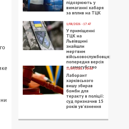
підозрюють у
вимаганні хабаря
за вплив на ТЦК
1/08/2026 - 17:47
У приміщенні
ТЦК на
Львівщині
знайшли
го
мертвим
й
військовослужбовця:
попередня версія
– самогубство
ике
31/07/2026 - 20:00
Лаборант
харківського
вишу збирав
бомби для
теракту в поліції:
зни
суд призначив 15
років ув’язнення