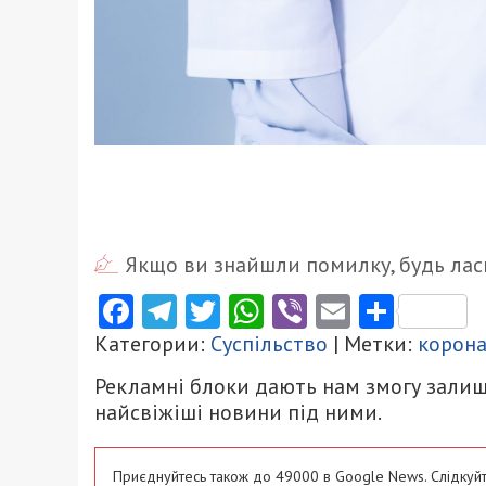
Якщо ви знайшли помилку, будь ласк
Facebook
Telegram
Twitter
WhatsApp
Viber
Email
Поділ
Категории:
Суспільство
| Метки:
корон
Рекламні блоки дають нам змогу залиш
найсвіжіші новини під ними.
Приєднуйтесь також до 49000 в Google News. Слідкуйт