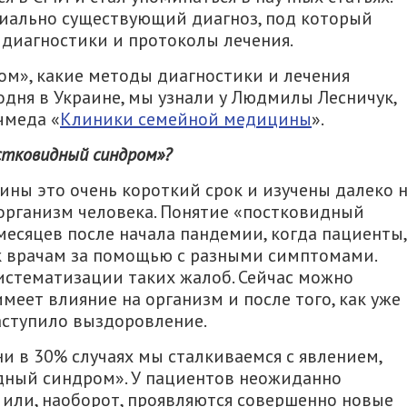
иально существующий диагноз, под который
диагностики и протоколы лечения.
ом», какие методы диагностики и лечения
дня в Украине, мы узнали у Людмилы Лесничук,
чмеда «
Клиники семейной медицины
».
стковидный синдром»?
ины это очень короткий срок и изучены далеко 
а организм человека. Понятие «постковидный
месяцев после начала пандемии, когда пациенты,
к врачам за помощью с разными симптомами.
истематизации таких жалоб. Сейчас можно
имеет влияние на организм и после того, как уже
аступило выздоровление.
и в 30% случаях мы сталкиваемся с явлением,
дный синдром». У пациентов неожиданно
 или, наоборот, проявляются совершенно новые