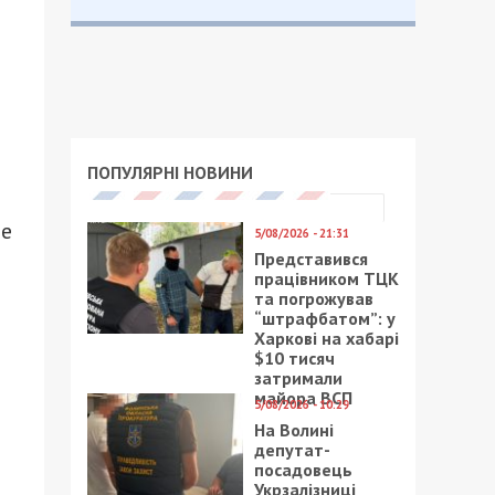
ПОПУЛЯРНІ НОВИНИ
не
5/08/2026 - 21:31
Представився
працівником ТЦК
та погрожував
“штрафбатом”: у
Харкові на хабарі
$10 тисяч
затримали
майора ВСП
5/08/2026 - 10:29
На Волині
депутат-
посадовець
Укрзалізниці