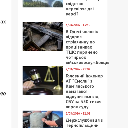
слідство
перевіряє дві
версії
вах
3/08/2026 - 13:30
В Одесі чоловік
відкрив
стрілянину по
працівниках
ТЦК: поранено
чотирьох
військовослужбовців
2/08/2026 - 21:02
Головний інженер
АТ “Смоли” з
Кам’янського
намагався
ого
відкупитися від
СБУ за $50 тисяч:
вирок суду
2/08/2026 - 12:02
Держслужбовця з
Тернопільщини