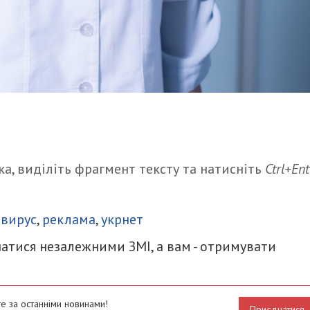
а, виділіть фрагмент тексту та натисніть
Ctrl+Ent
итися
авирус
,
реклама
,
укрнет
атися незалежними ЗМІ, а вам - отримувати
е за останніми новинами!
Приєднатися