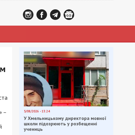
ом
ста
» –
5/08/2026 - 13:24
У Хмельницькому директора мовної
школи підозрюють у розбещенні
й
учениць