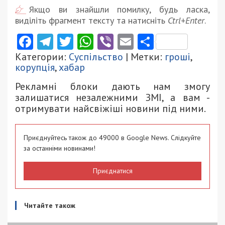
Якщо ви знайшли помилку, будь ласка,
виділіть фрагмент тексту та натисніть
Ctrl+Enter
.
Facebook
Telegram
Twitter
WhatsApp
Viber
Email
Поділити
Категории:
Суспільство
| Метки:
гроші
,
корупція
,
хабар
Рекламні блоки дають нам змогу
залишатися незалежними ЗМІ, а вам -
отримувати найсвіжіші новини під ними.
Приєднуйтесь також до 49000 в Google News. Слідкуйте
за останніми новинами!
Приєднатися
Читайте також