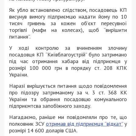
Як убло встановлено слідством, посадовець КП
висунув вимогу підприємцю надати йому по 10
тисяч гривень за кожен об’єкт пересувної
торгівлі (мафи на колесах), щоб “вирішити
питання”.
У ході контролю за вчиненням злочину
посадовця КП “Київблагоустрій” було затримано
під час отримання хабара від підприємця у
розмірі 100 000 грн в порядку ст. 208 КПК
України.
Наразі вирішується питання щодо повідомлення
про підозру затриманому за ч. 3 ст. 368 КК
України та обрання посадовцю комунального
підприємтсва запобіжного заходу.
Нагадаємо, раніше ми повідомляли про те, що
полковник ЗСУ
отримав від підприємця “відкат”
у
розмірі 14 600 доларів США.