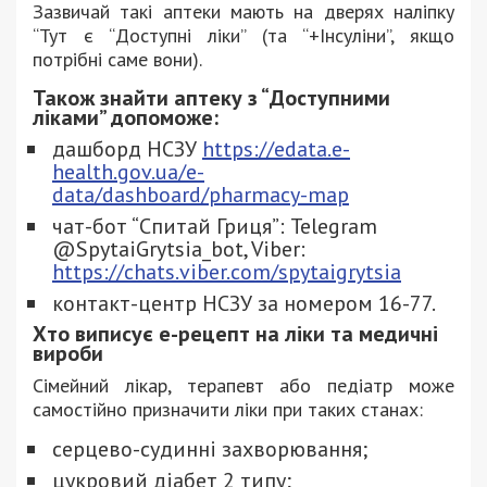
Зазвичай такі аптеки мають на дверях наліпку
“Тут є “Доступні ліки” (та “+Інсуліни”, якщо
потрібні саме вони).
Також знайти аптеку з “Доступними
ліками” допоможе:
дашборд НСЗУ
https://edata.e-
health.gov.ua/e-
data/dashboard/pharmacy-map
чат-бот “Спитай Гриця”: Telegram
@SpytaiGrytsia_bot, Viber:
https://chats.viber.com/spytaigrytsia
контакт-центр НСЗУ за номером 16-77.
Хто виписує е-рецепт на ліки та медичні
вироби
Сімейний лікар, терапевт або педіатр може
самостійно призначити ліки при таких станах:
серцево-судинні захворювання;
цукровий діабет 2 типу;