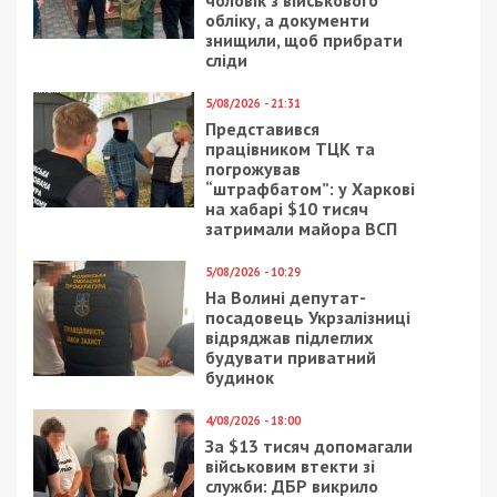
чоловік з військового
обліку, а документи
знищили, щоб прибрати
сліди
5/08/2026 - 21:31
Представився
працівником ТЦК та
погрожував
“штрафбатом”: у Харкові
на хабарі $10 тисяч
затримали майора ВСП
5/08/2026 - 10:29
На Волині депутат-
посадовець Укрзалізниці
відряджав підлеглих
будувати приватний
будинок
4/08/2026 - 18:00
За $13 тисяч допомагали
військовим втекти зі
служби: ДБР викрило