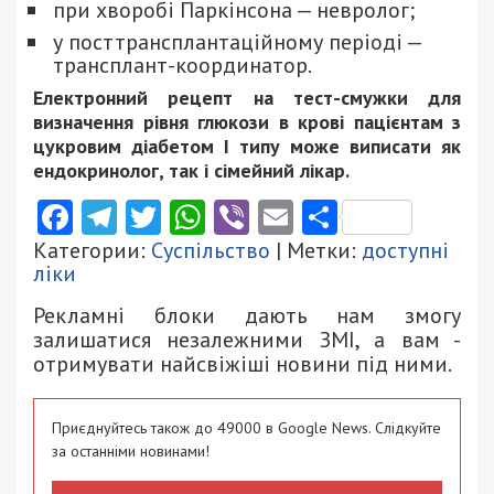
при хворобі Паркінсона — невролог;
у посттрансплантаційному періоді —
трансплант-координатор.
Електронний рецепт на тест-смужки для
визначення рівня глюкози в крові пацієнтам з
цукровим діабетом І типу може виписати як
ендокринолог, так і сімейний лікар.
Facebook
Telegram
Twitter
WhatsApp
Viber
Email
Поділити
Категории:
Суспільство
| Метки:
доступні
ліки
Рекламні блоки дають нам змогу
залишатися незалежними ЗМІ, а вам -
отримувати найсвіжіші новини під ними.
Приєднуйтесь також до 49000 в Google News. Слідкуйте
за останніми новинами!