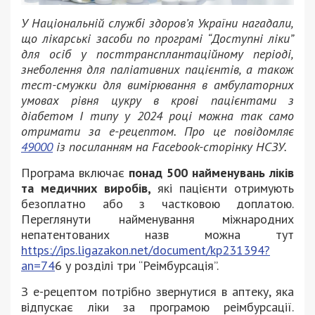
У Національній службі здоров’я України нагадали,
що лікарські засоби по програмі “Доступні ліки”
для осіб у посттрансплантаційному періоді,
знеболення для паліативних пацієнтів, а також
тест-смужки для вимірювання в амбулаторних
умовах рівня цукру в крові пацієнтами з
діабетом I типу у 2024 році можна так само
отримати за е-рецептом. Про це повідомляє
49000
із посиланням на Facebook-сторінку НСЗУ.
Програма включає
понад 500 найменувань ліків
та медичних виробів,
які пацієнти отримують
безоплатно або з частковою доплатою.
Переглянути найменування міжнародних
непатентованих назв можна тут
https://ips.ligazakon.net/document/kp231394?
an=74
6 у розділі три “Реімбурсація”.
З е-рецептом потрібно звернутися в аптеку, яка
відпускає ліки за програмою реімбурсації.