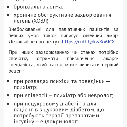
бронхіальна астма;
хронічне обструктивне захворювання
легень (ХОЗЛ).
Знеболювальні для паліативних пацієнтів за
певних умов також виписує сімейний лікар.
Детальніше про це тут:
https://cutt.ly/kwKo6ICX
.
При інших захворюваннях чи станах потрібно
спочатку отримати призначення лікаря-
спеціаліста, який також може виписати перший
рецепт:
при розладах психіки та поведінки —
психіатр;
при епілепсії — психіатр або невролог;
при нецукровому діабеті та для
пацієнтів з цукровим діабетом, що
потребують терапії препаратами
інсуліну — ендокринолог;