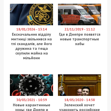
18/01/2026 - 13:14
22/11/2019 - 11:12
Ексначальник відділу
Где в Днепре появятся
митниці звільнився на
новые транспортные
тлі скандалів, але його
хабы
дружина та теща
скупили майна на
мільйони
30/03/2021 - 10:59
18/05/2020 - 14:58
Новые карантинные
Зеленский хочет
зоны: где Днепр и
узаконить российские