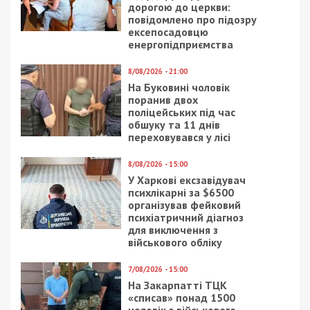
дорогою до церкви:
повідомлено про підозру
ексепосадовцю
енергопідприємства
8/08/2026 - 21:00
На Буковині чоловік
поранив двох
поліцейських під час
обшуку та 11 днів
переховувався у лісі
8/08/2026 - 15:00
У Харкові ексзавідувач
психлікарні за $6500
організував фейковий
психіатричний діагноз
для виключення з
військового обліку
7/08/2026 - 15:00
На Закарпатті ТЦК
«списав» понад 1500