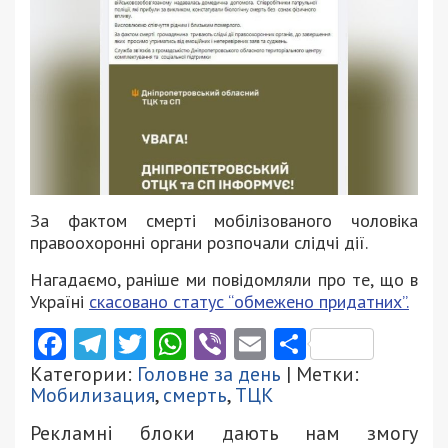
За фактом смерті мобілізованого чоловіка
правоохоронні органи розпочали слідчі дії.
Нагадаємо, раніше ми повідомляли про те, що в
Україні
скасовано статус “обмежено придатних”.
Facebook
Telegram
Twitter
WhatsApp
Viber
Email
Поділити
Категории:
Головне за день
| Метки:
Мобилизация
,
смерть
,
ТЦК
Рекламні блоки дають нам змогу