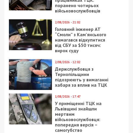
поранено чотирьох
військовослужбовців
2/08/2026 - 21:02
Головний інженер АТ
“Смоли” з Кам’янського
намагався відкупитися
від СБУ за $50 тисяч:
вирок суду
2/08/2026 - 12:02
Держслужбовця з
Тернопільщини
підозрюють у вимаганні
хабаря за вплив на ТЦК
1/08/2026 - 17:47
У приміщенні ТЦК на
Львівщині знайшли
мертвим
військовослужбовця:
попередня версія –
самогубство