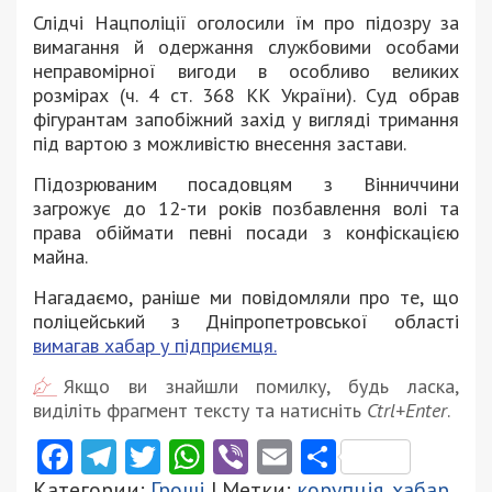
Слідчі Нацполіції оголосили їм про підозру за
вимагання й одержання службовими особами
неправомірної вигоди в особливо великих
розмірах (ч. 4 ст. 368 КК України). Суд обрав
фігурантам запобіжний захід у вигляді тримання
під вартою з можливістю внесення застави.
Підозрюваним посадовцям з Вінниччини
загрожує до 12-ти років позбавлення волі та
права обіймати певні посади з конфіскацією
майна.
Нагадаємо, раніше ми повідомляли про те, що
поліцейський з Дніпропетровської області
вимагав хабар у підприємця.
Якщо ви знайшли помилку, будь ласка,
виділіть фрагмент тексту та натисніть
Ctrl+Enter
.
Facebook
Telegram
Twitter
WhatsApp
Viber
Email
Поділити
Категории:
Гроші
| Метки:
корупція
,
хабар