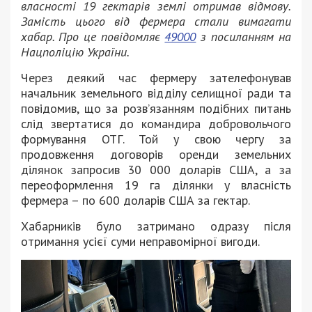
власності 19 гектарів землі отримав відмову.
Замість цього від фермера стали вимагати
хабар. Про це повідомляє
49000
з посиланням на
Нацполіцію України.
Через деякий час фермеру зателефонував
начальник земельного відділу селищної ради та
повідомив, що за розв’язанням подібних питань
слід звертатися до командира добровольчого
формування ОТГ. Той у свою чергу за
продовження договорів оренди земельних
ділянок запросив 30 000 доларів США, а за
переоформлення 19 га ділянки у власність
фермера – по 600 доларів США за гектар.
Хабарників було затримано одразу після
отримання усієї суми неправомірної вигоди.