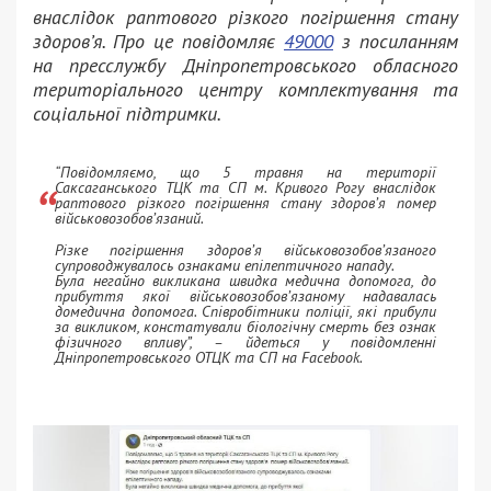
внаслідок раптового різкого погіршення стану
здоров’я. Про це повідомляє
49000
з посиланням
на пресслужбу Дніпропетровського обласного
територіального центру комплектування та
соціальної підтримки.
“Повідомляємо, що 5 травня на території
Саксаганського ТЦК та СП м. Кривого Рогу внаслідок
раптового різкого погіршення стану здоров’я помер
військовозобов’язаний.
Різке погіршення здоров’я військовозобов’язаного
супроводжувалось ознаками епілептичного нападу.
Була негайно викликана швидка медична допомога, до
прибуття якої військовозобов’язаному надавалась
домедична допомога. Співробітники поліції, які прибули
за викликом, констатували біологічну смерть без ознак
фізичного впливу”, – йдеться у повідомленні
Дніпропетровського ОТЦК та СП на Facebook.