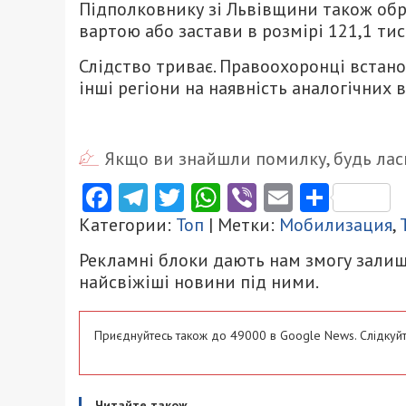
Підполковнику зі Львівщини також обр
вартою або застави в розмірі 121,1 тис.
Слідство триває. Правоохоронці встан
інші регіони на наявність аналогічних 
Якщо ви знайшли помилку, будь ласк
Facebook
Telegram
Twitter
WhatsApp
Viber
Email
Поділ
Категории:
Топ
| Метки:
Мобилизация
,
Рекламні блоки дають нам змогу залиш
найсвіжіші новини під ними.
Приєднуйтесь також до 49000 в Google News. Слідкуйт
Читайте також