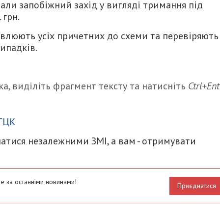
али запобіжний захід у вигляді тримання під
 грн.
овлюють усіх причетних до схеми та перевіряють
випадків.
а, виділіть фрагмент тексту та натисніть
Ctrl+Ent
итися
ТЦК
атися незалежними ЗМІ, а вам - отримувати
е за останніми новинами!
Приєднатися