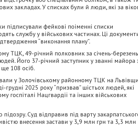
ових закладах. У списках були й люди, які за вік
ки підписували фейкові поіменні списки
одять службу у військових частинах. Ці документ
ідтвердження “виконання плану”.
ому ТЦК, 49-річний полковник за січень-березен
юдей. Його 37-річний заступник у званні майора 
ще 108 осіб.
вали у Золочівському районному ТЦК на Львівщи
-грудні 2025 року “призвав” шістьох людей, які
му госпіталі Нацгвардії та інших військових
підозру. Суд відправив під варту закарпатськог
вістю внесення застави у 3,9 млн грн та 3,3 млн