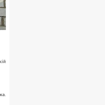
кій
жа.