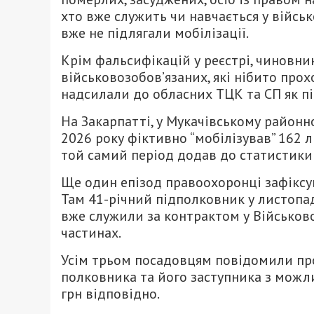
хто вже служить чи навчається у військ
вже не підлягали мобілізації.
Крім фальсифікацій у реєстрі, чиновни
військовозобов’язаних, які нібито прох
надсилали до обласних ТЦК та СП як п
На Закарпатті, у Мукачівському районн
2026 року фіктивно “мобілізував” 162 л
той самий період додав до статистики 
Ще один епізод правоохоронці зафіксу
Там 41-річний підполковник у листопаді
вже служили за контрактом у Військово
частинах.
Усім трьом посадовцям повідомили про 
полковника та його заступника з можли
грн відповідно.