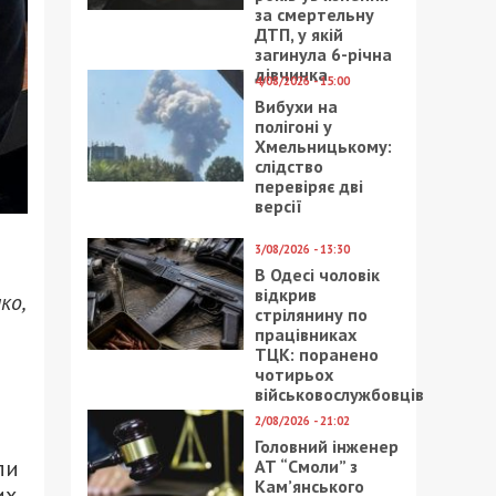
за смертельну
ДТП, у якій
загинула 6-річна
дівчинка
4/08/2026 - 15:00
Вибухи на
полігоні у
Хмельницькому:
слідство
перевіряє дві
версії
3/08/2026 - 13:30
В Одесі чоловік
відкрив
ко,
стрілянину по
працівниках
ТЦК: поранено
чотирьох
військовослужбовців
2/08/2026 - 21:02
Головний інженер
ли
АТ “Смоли” з
Кам’янського
х,