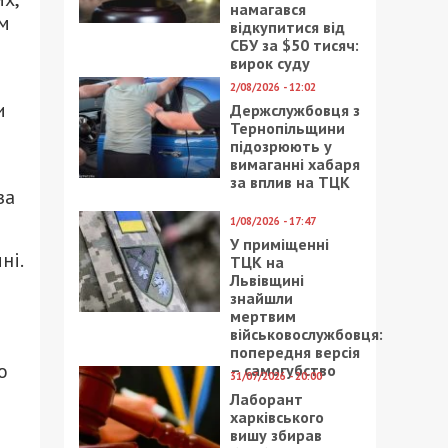
намагався
ом
відкупитися від
СБУ за $50 тисяч:
вирок суду
2/08/2026 - 12:02
и
Держслужбовця з
Тернопільщини
підозрюють у
вимаганні хабаря
ь
за вплив на ТЦК
за
1/08/2026 - 17:47
У приміщенні
ні.
ТЦК на
Львівщині
знайшли
мертвим
військовослужбовця:
попередня версія
о
– самогубство
31/07/2026 - 20:00
Лаборант
харківського
вишу збирав