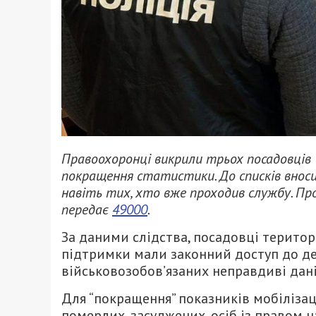
Правоохоронці викрили трьох посадовців Т
покращення статистики. До списків вноси
навіть тих, хто вже проходив службу. Пр
передає
49000
.
За даними слідства, посадовці територ
підтримки мали законний доступ до дер
військовозобов’язаних неправдиві дан
Для “покращення” показників мобілізац
померлих, засуджених, осіб із правом н