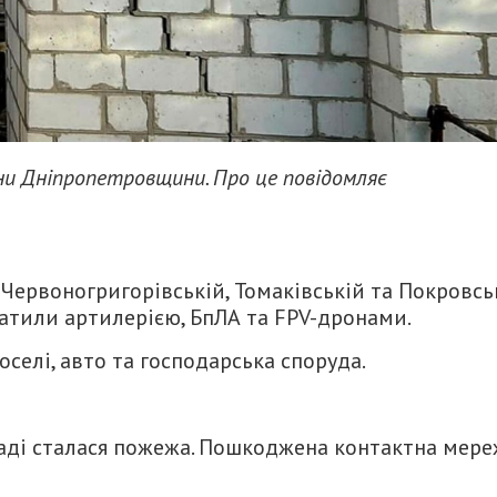
ни Дніпропетровщини. Про це повідомляє
 Червоногригорівській, Томаківській та Покровсь
 гатили артилерією, БпЛА та FPV-дронами.
селі, авто та господарська споруда.
маді сталася пожежа. Пошкоджена контактна мере