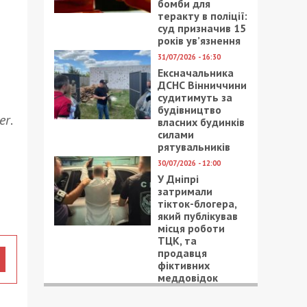
бомби для
теракту в поліції:
суд призначив 15
років ув’язнення
31/07/2026 - 16:30
Ексначальника
ДСНС Вінниччини
судитимуть за
будівництво
er
.
власних будинків
силами
рятувальників
30/07/2026 - 12:00
У Дніпрі
затримали
тікток-блогера,
який публікував
місця роботи
ТЦК, та
продавця
фіктивних
меддовідок