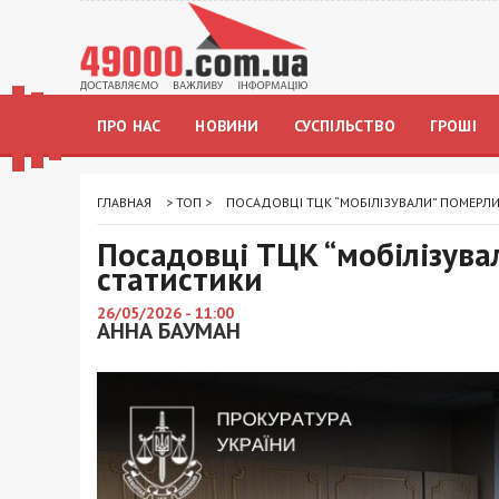
ПРО НАС
НОВИНИ
СУСПІЛЬСТВО
ГРОШІ
ГЛАВНАЯ
>
ТОП
>
ПОСАДОВЦІ ТЦК “МОБІЛІЗУВАЛИ” ПОМЕРЛ
Посадовці ТЦК “мобілізув
статистики
26/05/2026 - 11:00
АННА БАУМАН