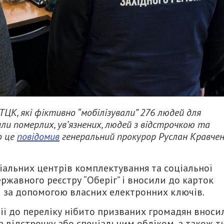
ЦК, які фіктивно “мобілізували” 276 людей для
ли померлих, ув’язнених, людей з відстрочкою та
о це
повідомив
генеральний прокурор Руслан Кравчен
іальних центрів комплектування та соціальної
жавного реєстру “Оберіг” і вносили до карток
і за допомогою власних електронних ключів.
ії до переліку нібито призваних громадян вноси
а відстрочку або спеціальним обліком, а також ти