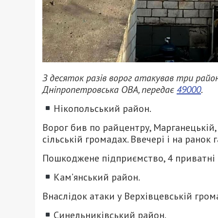
З десяток разів ворог атакував три райо
Дніпропетровська ОВА, передає
49000
.
Нікопольський район.
Ворог бив по райцентру, Марганецькій,
сільській громадах. Ввечері і на ранок
Пошкоджене підприємство, 4 приватні о
Кам’янський район.
Внаслідок атаки у Верхівцевській гро
Синельниківський район.