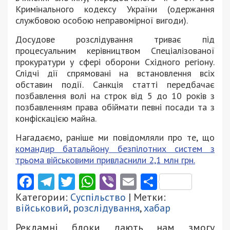
Кримінального кодексу України (одержання
службовою особою неправомірної вигоди).
Досудове розслідування триває під
процесуальним керівництвом Спеціалізованої
прокуратури у сфері оборони Східного регіону.
Слідчі дії спрямовані на встановлення всіх
обставин події. Санкція статті передбачає
позбавлення волі на строк від 5 до 10 років з
позбавленням права обіймати певні посади та з
конфіскацією майна.
Нагадаємо, раніше ми повідомляли про те, що
командир батальйону безпілотних систем з
трьома військовими привласнили 2,1 млн грн.
Facebook
Telegram
Twitter
WhatsApp
Viber
Email
Поділити
Категории:
Суспільство
| Метки:
військовий
,
розслідування
,
хабар
Рекламні блоки дають нам змогу