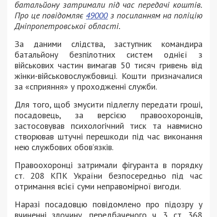
батальйону затримали під час передачі коштів.
Про це повідомляє
49000
з посиланням на поліцію
Дніпропетровської області.
За даними слідства, заступник командира
батальйону безпілотних систем однієї з
військових частин вимагав 50 тисяч гривень від
жінки-військовослужбовиці. Кошти призначалися
за «сприяння» у проходженні служби.
Для того, щоб змусити підлеглу передати гроші,
посадовець, за версією правоохоронців,
застосовував психологічний тиск та навмисно
створював штучні перешкоди під час виконання
нею службових обов’язків.
Правоохоронці затримали фігуранта в порядку
ст. 208 КПК України безпосередньо під час
отримання всієї суми неправомірної вигоди.
Наразі посадовцю повідомлено про підозру у
вчиненні злочину, передбаченого ч. 3 ст. 368