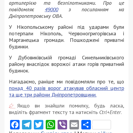
артилерією та безпілотниками. Про це
повідомляє
49000
з посиланням на
Дніпропетровську ОВА.
У Нікопольському районі під ударами були
потерпали Нікополь, Червоногригорівська і
Марганецька громади. Пошкоджені приватні
будинки.
У Дубовиківській громаді Синельниківського
району внаслідок ворожої атаки горів приватний
будинок.
Нагадаємо, раніше ми повідомляли про те, що
понад 40 разів ворог атакував обласний центр
та ще три райони Дніпропетровщини.
Якщо ви знайшли помилку, будь ласка,
виділіть фрагмент тексту та натисніть
Ctrl+Enter
.
Facebook
Telegram
Twitter
WhatsApp
Viber
Email
Поділити