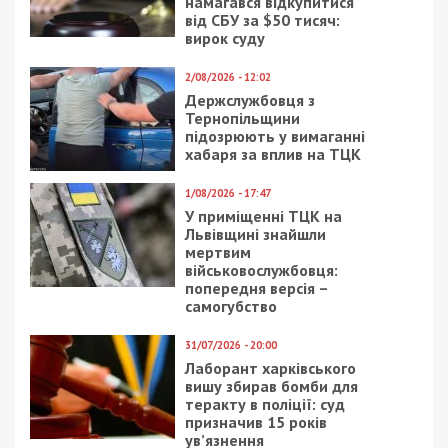
намагався відкупитися
від СБУ за $50 тисяч:
вирок суду
2/08/2026 - 12:02
Держслужбовця з
Тернопільщини
підозрюють у вимаганні
хабаря за вплив на ТЦК
1/08/2026 - 17:47
У приміщенні ТЦК на
Львівщині знайшли
мертвим
військовослужбовця:
попередня версія –
самогубство
31/07/2026 - 20:00
Лаборант харківського
вишу збирав бомби для
теракту в поліції: суд
призначив 15 років
ув’язнення