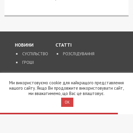
НОВИНИ
СТАТТІ
СУСПІЛЬСТВО
РОЗСЛІДУВАННЯ
ГРОШІ
ЗВОРОТНІЙ ЗВ’ЯЗОК
Ми використовуємо cookie для найкращого представлення
нашого сайту. Якщо Ви продовжите використовувати сайт,
КОНТАКТИ
ми вважатимемо, що Вас це влаштовує.
OK
SUPPORT@49000.COM.UA
© 2026, ВСІ ПРАВА ЗАХИЩЕНІ
49000.COM.UA