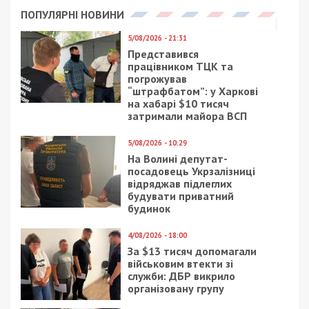
ПОПУЛЯРНІ НОВИНИ
5/08/2026 - 21:31
Представився
працівником ТЦК та
погрожував
“штрафбатом”: у Харкові
на хабарі $10 тисяч
затримали майора ВСП
5/08/2026 - 10:29
На Волині депутат-
посадовець Укрзалізниці
відряджав підлеглих
будувати приватний
будинок
4/08/2026 - 18:00
За $13 тисяч допомагали
військовим втекти зі
служби: ДБР викрило
організовану групу