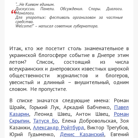
“…Не Киевом единым.
Дискуссии. Панели. Обсуждения. Споры. Диалоги.
Монологи.
Для упоротых: фестиваль организован за частные
средства.
Welcome!” – написал советник губернатора.
Итак, кто же посетит столь знаменательное в
украинской блогосфере событие в Днепре этим
летом? Список, состоящий из числа
всеукраинских и днепровских известных широкой
общественности журналистов и блогеров,
увесистый и длинный – внушительный, одним
словом. Не пропустите.
В списке значатся следующие имена: Роман
Шрайк, Горький Лук, Аркадий Бабченко,
Павел
Казарин
, Леонид Швец, Антон Швец,
Роман
Скрыпин
,
Татуся Бо
, Елена Добровольская, Зоя
Казанжи,
Александр Ройтбурд
, Виктор Трегубов,
Юрий Гудыменко,
Денис Казанский
, Евгений