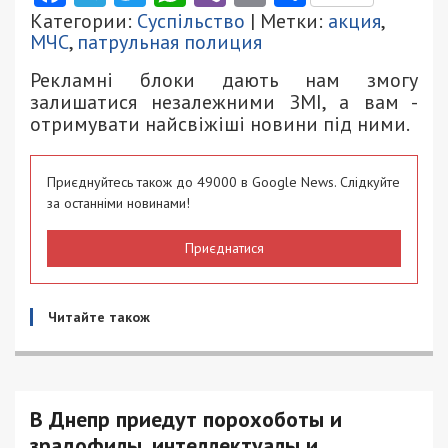
Категории:
Суспільство
| Метки:
акция
,
МЧС
,
патрульная полиция
Рекламні блоки дають нам змогу
залишатися незалежними ЗМІ, а вам -
отримувати найсвіжіші новини під ними.
Приєднуйтесь також до 49000 в Google News. Слідкуйте
за останніми новинами!
Приєднатися
Читайте також
В Днепр приедут порохоботы и
зрадофилы, интеллектуалы и