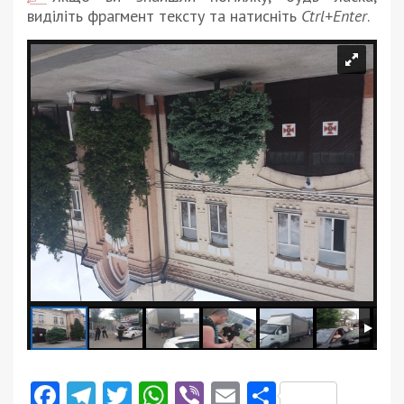
виділіть фрагмент тексту та натисніть
Ctrl+Enter
.
Facebook
Telegram
Twitter
WhatsApp
Viber
Email
Поділити