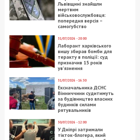
Львівщині знайшли
мертвим
військовослужбовця:
попередня версія –
самогубство
31/07/2026 - 20:00
Лаборант харківського
вишу збирав бомби для
теракту в поліції: суд
призначив 15 років
ув’язнення
31/07/2026 - 16:30
Ексначальника ДСНС
Вінниччини судитимуть
за будівництво власних
будинків силами
рятувальників
30/07/2026 - 12:00
У Дніпрі затримали
тікток-блогера, який