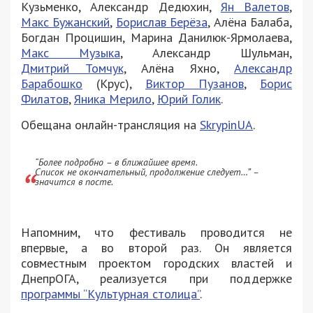
Кузьменко, Александр Дедюхин,
Ян Валетов
,
Макс Бужанский
,
Борислав Берёза
, Алёна Балаба,
Богдан Процишин, Марина Данилюк-Ярмолаева,
Макс Музыка
, Александр Шульман,
Дмитрий Томчук
, Алёна Яхно,
Александр
Барабошко
(Крус),
Виктор Пузанов
,
Борис
Филатов
,
Яника Мерило
,
Юрий Голик
.
Обещана онлайн-трансляция на
SkrypinUA
.
“Более подробно – в ближайшее время.
Список не окончательный, продолжение следует…” –
значится в посте.
Напомним, что фестиваль проводится не
впервые, а во второй раз. Он является
совместным проектом городских властей и
ДнепрОГА, реализуется при поддержке
программы “Культурная столица”
.