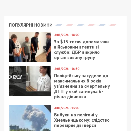
ПОПУЛЯРНІ НОВИНИ
4/08/2026 - 18:00
За $13 тисяч допомагали
військовим втекти зі
служби: ДБР викрило
організовану групу
4/08/2026 - 16:30
Поліцейську засудили до
максимальних 8 років
ув’язнення за смертельну
ДТП, у якій загинула 6-
річна дівчинка
4/08/2026 - 15:00
Вибухи на полігоні у
Хмельницькому: слідство
перевіряє дві версії