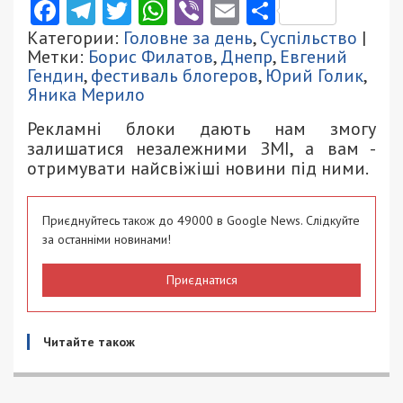
Facebook
Telegram
Twitter
WhatsApp
Viber
Email
Поділити
Категории:
Головне за день
,
Суспільство
|
Метки:
Борис Филатов
,
Днепр
,
Евгений
Гендин
,
фестиваль блогеров
,
Юрий Голик
,
Яника Мерило
Рекламні блоки дають нам змогу
залишатися незалежними ЗМІ, а вам -
отримувати найсвіжіші новини під ними.
Приєднуйтесь також до 49000 в Google News. Слідкуйте
за останніми новинами!
Приєднатися
Читайте також