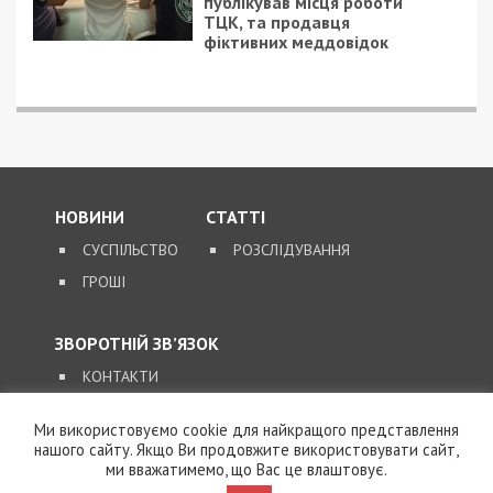
публікував місця роботи
ТЦК, та продавця
фіктивних меддовідок
НОВИНИ
СТАТТІ
СУСПІЛЬСТВО
РОЗСЛІДУВАННЯ
ГРОШІ
ЗВОРОТНІЙ ЗВ’ЯЗОК
КОНТАКТИ
Ми використовуємо cookie для найкращого представлення
SUPPORT@49000.COM.UA
нашого сайту. Якщо Ви продовжите використовувати сайт,
ми вважатимемо, що Вас це влаштовує.