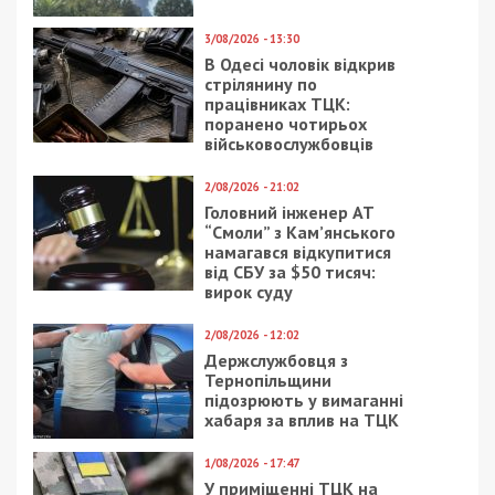
3/08/2026 - 13:30
В Одесі чоловік відкрив
стрілянину по
працівниках ТЦК:
поранено чотирьох
військовослужбовців
2/08/2026 - 21:02
Головний інженер АТ
“Смоли” з Кам’янського
намагався відкупитися
від СБУ за $50 тисяч:
вирок суду
2/08/2026 - 12:02
Держслужбовця з
Тернопільщини
підозрюють у вимаганні
хабаря за вплив на ТЦК
1/08/2026 - 17:47
У приміщенні ТЦК на